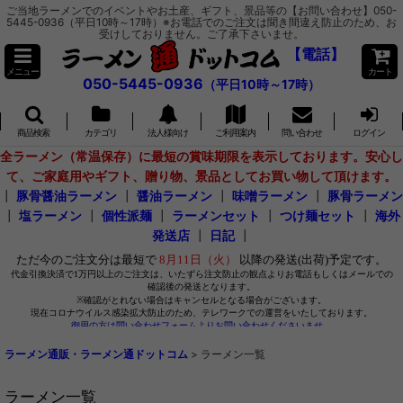
ご当地ラーメンでのイベントやお土産、ギフト、景品等の【お問い合わせ】050-
5445-0936（平日10時～17時）※お電話でのご注文は聞き間違え防止のため、お
受けしておりません。ご了承下さいませ。
【電話】
メニュー
カート
050-5445-0936
（平日10時～17時）
商品検索
カテゴリ
法人様向け
ご利用案内
問い合わせ
ログイン
全ラーメン（常温保存）に最短の賞味期限を表示しております。安心し
て、ご家庭用やギフト、贈り物、景品としてお買い物して頂けます。
┃
豚骨醤油ラーメン
┃
醤油ラーメン
┃
味噌ラーメン
┃
豚骨ラーメン
┃
塩ラーメン
┃
個性派麺
┃
ラーメンセット
┃
つけ麺セット
┃
海外
発送店
┃
日記
┃
ラーメン通販・ラーメン通ドットコム
>
ラーメン一覧
ラーメン一覧