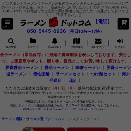
インスタントラーメン┃ラーメン通販のラーメン通ドットコムご当地ラーメンで
のイベントやお土産、ギフト、景品等の【お問い合わせ】050-5445-0936（平日
10時～17時）※お電話でのご注文は聞き間違え防止のため、お受けしておりませ
ん。ご了承下さいませ。
【電話】
メニュー
カート
050-5445-0936
（平日10時～17時）
商品検索
カテゴリ
法人様向け
ご利用案内
問い合わせ
ログイン
全ラーメン（常温保存）に最短の賞味期限を表示しております。安心し
て、ご家庭用やギフト、贈り物、景品としてお買い物して頂けます。
┃
豚骨醤油ラーメン
┃
醤油ラーメン
┃
味噌ラーメン
┃
豚骨ラーメン
┃
塩ラーメン
┃
個性派麺
┃
ラーメンセット
┃
つけ麺セット
┃
海外
発送店
┃
日記
┃
ラーメン通販・ラーメン通ドットコム
>
インスタントラーメン