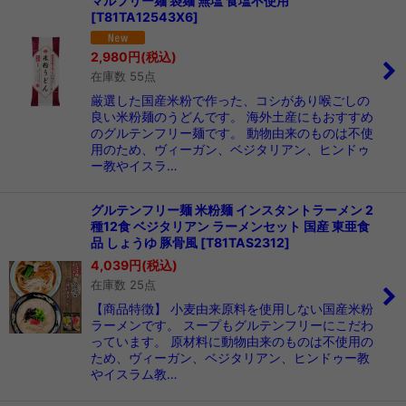
マルフリー麺 袋麺 無塩 食塩不使用
[
T81TA12543X6
]
並び順
:
2,980
円
(税込)
在庫数 55点
絞り込む
厳選した国産米粉で作った、コシがあり喉ごしの
良い米粉麺のうどんです。 海外土産にもおすすめ
のグルテンフリー麺です。 動物由来のものは不使
用のため、ヴィーガン、ベジタリアン、ヒンドゥ
ー教やイスラ…
グルテンフリー麺 米粉麺 インスタントラーメン 2
種12食 ベジタリアン ラーメンセット 国産 東亜食
品 しょうゆ 豚骨風
[
T81TAS2312
]
4,039
円
(税込)
在庫数 25点
【商品特徴】 小麦由来原料を使用しない国産米粉
ラーメンです。 スープもグルテンフリーにこだわ
っています。 原材料に動物由来のものは不使用の
ため、ヴィーガン、ベジタリアン、ヒンドゥー教
やイスラム教…