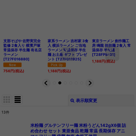
支那そばや 佐野実完全
家系ラーメン 吉村家 3食
東京ラーメン 創作麺工
監修 2食入り 横濱戸塚
入 横浜ラーメン ご当地
房 鳴龍 担担麺 2食入 常
常温保存 半生麺 有名店
ラーメン 常温保存 半生
温保存 半生麺
ラーメン
麺 お土産 ギフト プレゼ
[
T28FPB131
]
[
T27F016880
]
ント
[
T27F011925
]
1,188
円
(税込)
756
円
(税込)
1,188
円
(税込)
表示順変更
閉じる
13
件
表示数
:
米粉麺 グルテンフリー麺 米粉うどん142gX6個 詰
め合わせ セット 東亜食品 乾麺 常温 長期保存 アニ
在庫あり