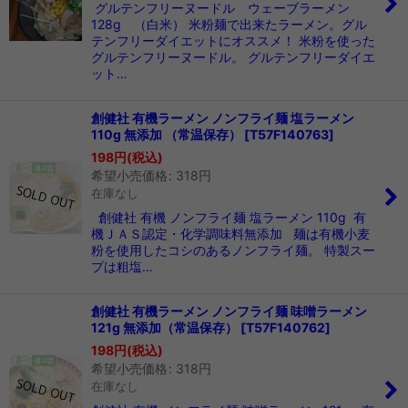
グルテンフリーヌードル ウェーブラーメン
128g （白米） 米粉麺で出来たラーメン。グル
テンフリーダイエットにオススメ！ 米粉を使った
グルテンフリーヌードル。 グルテンフリーダイエ
ット…
創健社 有機ラーメン ノンフライ麺 塩ラーメン
110g 無添加 （常温保存）
[
T57F140763
]
198
円
(税込)
希望小売価格
:
318
円
在庫なし
創健社 有機 ノンフライ麺 塩ラーメン 110g 有
機ＪＡＳ認定・化学調味料無添加 麺は有機小麦
粉を使用したコシのあるノンフライ麺。 特製スー
プは粗塩…
創健社 有機ラーメン ノンフライ麺 味噌ラーメン
121g 無添加（常温保存）
[
T57F140762
]
198
円
(税込)
希望小売価格
:
318
円
在庫なし