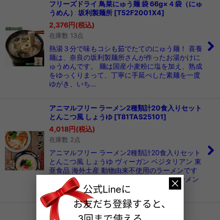
フリーズドライ 鳥菜にゅう麺 袋 66g×４袋（にゅ
うめん） 坂利製麺所
[
T52F2001X4
]
2,376
円
(税込)
在庫数 13点
熱湯３分で味もコシも茹でたてのにゅう麺！ 喜養
麺は、奈良の坂利製麺所さんが作ったお湯かけに
ゅうめんです。 麺は国産小麦粉に塩を加え、熟成
をゆっくりまって、丁寧に手延べした素麺を一度
ゆがき、いち…
アニマルフリー ラーメン2種類計20食入りセット
とんこつ風 しょうゆ
[
T81TAS25101
]
4,018
円
(税込)
在庫数 2点
アニマルフリー ラーメン2種類計20食入りセット
とんこつ風 しょうゆ ヴィーガン ベジタリアン 東
亜食品 海外土産 動物由来不使用のラーメンです
国産小麦粉を100％使用したノンフライラーメン
です。…
アニマルフリー とんこつ風ラーメン 2食入