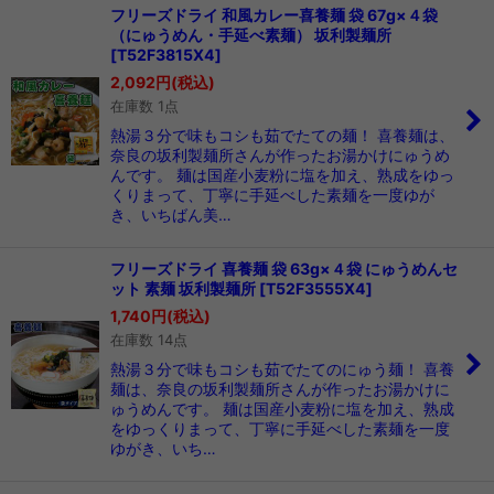
フリーズドライ 和風カレー喜養麺 袋 67g×４袋
（にゅうめん・手延べ素麺） 坂利製麺所
[
T52F3815X4
]
2,092
円
(税込)
在庫数 1点
熱湯３分で味もコシも茹でたての麺！ 喜養麺は、
奈良の坂利製麺所さんが作ったお湯かけにゅうめ
んです。 麺は国産小麦粉に塩を加え、熟成をゆっ
くりまって、丁寧に手延べした素麺を一度ゆが
き、いちばん美…
フリーズドライ 喜養麺 袋 63g×４袋 にゅうめんセ
ット 素麺 坂利製麺所
[
T52F3555X4
]
1,740
円
(税込)
在庫数 14点
熱湯３分で味もコシも茹でたてのにゅう麺！ 喜養
麺は、奈良の坂利製麺所さんが作ったお湯かけに
ゅうめんです。 麺は国産小麦粉に塩を加え、熟成
をゆっくりまって、丁寧に手延べした素麺を一度
ゆがき、いち…