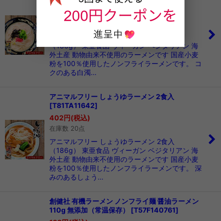
[
T81TA11643
]
402
円
(税込)
在庫数 11点
アニマルフリー とんこつ風ラーメン 2食入
（186g） 東亜食品 ヴィーガン ベジタリアン 海
外土産 動物由来不使用のラーメンです 国産小麦
粉を100％使用したノンフライラーメンです。 コ
クのある白濁…
アニマルフリー しょうゆラーメン 2食入
[
T81TA11642
]
402
円
(税込)
在庫数 20点
アニマルフリー しょうゆラーメン 2食入
（186g） 東亜食品 ヴィーガン ベジタリアン 海
外土産 動物由来不使用のラーメンです 国産小麦
粉を100％使用したノンフライラーメンです。 深
みのあるしょう…
創健社 有機ラーメン ノンフライ麺 醤油ラーメン
110g 無添加（常温保存）
[
T57F140761
]