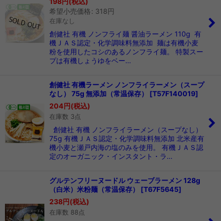
198
円
(税込)
希望小売価格
:
318
円
在庫なし
創健社 有機 ノンフライ麺 醤油ラーメン 110g 有
機ＪＡＳ認定・化学調味料無添加 麺は有機小麦
粉を使用したコシのあるノンフライ麺。 特製スー
プは有機しょうゆをベー…
創健社 有機ラーメン ノンフライラーメン（スープ
なし） 75g 無添加（常温保存）
[
T57F140019
]
204
円
(税込)
在庫数 3点
創健社 有機 ノンフライラーメン（スープなし）
75g 有機ＪＡＳ認定・化学調味料無添加 北米産有
機小麦と瀬戸内海の塩のみを使用。 有機ＪＡＳ認
定のオーガニック・インスタント・ラ…
グルテンフリーヌードル ウェーブラーメン 128g
（白米）米粉麺（常温保存）
[
T67F5645
]
238
円
(税込)
在庫数 88点