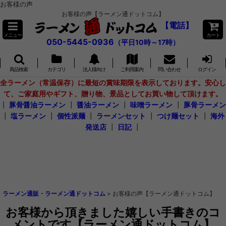
お客様の声
お客様の声【ラーメン通ドットコム】
【電話】
メニュー
カート
050-5445-0936
（平日10時～17時）
商品検索
カテゴリ
法人様向け
ご利用案内
問い合わせ
ログイン
全ラーメン（常温保存）に最短の賞味期限を表示しております。安心し
て、ご家庭用やギフト、贈り物、景品としてお買い物して頂けます。
┃
豚骨醤油ラーメン
┃
醤油ラーメン
┃
味噌ラーメン
┃
豚骨ラーメン
┃
塩ラーメン
┃
個性派麺
┃
ラーメンセット
┃
つけ麺セット
┃
海外
発送店
┃
日記
┃
ラーメン通販・ラーメン通ドットコム
>
お客様の声【ラーメン通ドットコム】
お客様から頂きました嬉しい手書きのコ
メントです【ラーメン通ドットコム】