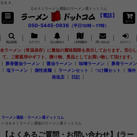
Ｑ＆Ａ
Ｑ＆Ａ┃ラーメン通販のラーメン通ドットコム
【電話】
メニュー
カート
050-5445-0936
（平日10時～17時）
商品検索
カテゴリ
法人様向け
ご利用案内
問い合わせ
ログイン
全ラーメン（常温保存）に最短の賞味期限を表示しております。安心し
て、ご家庭用やギフト、贈り物、景品としてお買い物して頂けます。
┃
豚骨醤油ラーメン
┃
醤油ラーメン
┃
味噌ラーメン
┃
豚骨ラーメン
┃
塩ラーメン
┃
個性派麺
┃
ラーメンセット
┃
つけ麺セット
┃
海外
発送店
┃
日記
┃
ラーメン通販・ラーメン通ドットコム
>
Ｑ＆Ａ┃ラーメン通販のラーメン通ドットコム
【よくあるご質問・お問い合わせ】(ラー