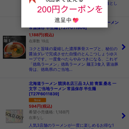
とみ田（３食入・ご当地ラーメン）豚骨の髄とし
っかりと時間をか…
徳島ラーメン 麺王3食入 醤油豚骨 ご当地ラーメン
常温保存 半生麺
[
T27F011906
]
1,188
円
(税込)
在庫数 19点
コクと旨味の凝縮した濃厚豚骨スープと、秘伝の
醤油ダレで完成させた自慢のとんこつしょうゆス
ープです。一度食べたらやみつきになる、これぞ
「徳島ラーメン」徳島ラーメン 麺王3食入 醤油豚
骨は、徳島県のご当地…
北海道ラーメン 競演名店三品 3人前 青葉 桑名 一
文字 ご当地ラーメン 常温保存 半生麺
[
T27F6011839
]
594
円
(税込)
希望小売価格
:
1,188
円
在庫なし
人気3店舗のラーメンが一度に楽しめるお得な1