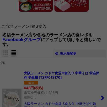
ご当地ラーメン1箱3食入
名店ラーメン店や各地のラーメン店の食レポを
Facebookグループ
にアップして頂けると嬉しいで
す。
表示順変更
閉じる
7
件
表示数
:
大阪ラーメン カドヤ食堂 3食入り 中華そば 常温保
存 半生麺
[
T27F012170
]
在庫あり
648
円
(税込)
並び順
:
希望小売価格
:
1,296
円
在庫なし
絞り込む
大阪ラーメン カドヤ食堂 3食入り 中華そば生麺