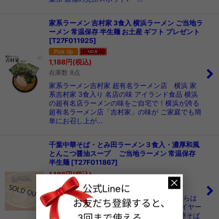
家系ラーメン 吉村家 3食入 横浜ラーメン ご当地ラ
ーメン 常温保存 半生麺 お土産 ギフト プレゼント
[
T27F011925
]
1,188
円
(税込)
在庫数 8点
家系ラーメン吉村家 超有名ラーメン店 横浜 家
系吉村家 3食入り 名店の味 アイランド食品 横浜
の超有名店ラーメンの味をご自宅で！横浜が誇る
超有名ラーメン店「吉村家」の味が ご家庭でも簡
単にお召し上が…
千葉中華そば・とみ田ラーメン３食入・濃厚和風
とんこつ醤油スープ ご当地ラーメン 常温保存
半生麺
[
T27F011867
]
1,188
円
(税込)
在庫なし
千葉中華そば・とみ田ラーメン３食入※こちらは
調理例です。 TOKYO1週間ラーメンオブザイヤー
とんこつ醤油部門最優秀賞受賞★千葉・中華そば