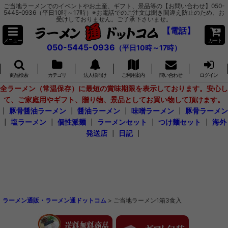
ご当地ラーメンでのイベントやお土産、ギフト、景品等の【お問い合わせ】050-
5445-0936（平日10時～17時）※お電話でのご注文は聞き間違え防止のため、お
受けしておりません。ご了承下さいませ。
【電話】
メニュー
カート
050-5445-0936
（平日10時～17時）
商品検索
カテゴリ
法人様向け
ご利用案内
問い合わせ
ログイン
全ラーメン（常温保存）に最短の賞味期限を表示しております。安心し
て、ご家庭用やギフト、贈り物、景品としてお買い物して頂けます。
┃
豚骨醤油ラーメン
┃
醤油ラーメン
┃
味噌ラーメン
┃
豚骨ラーメン
┃
塩ラーメン
┃
個性派麺
┃
ラーメンセット
┃
つけ麺セット
┃
海外
発送店
┃
日記
┃
ラーメン通販・ラーメン通ドットコム
>
ご当地ラーメン1箱3食入