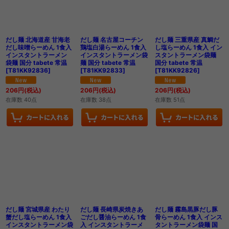
だし麺 北海道産 甘海老
だし麺 名古屋コーチン
だし麺 三重県産 真鯛だ
だし味噌らーめん 1食入
鶏塩白湯らーめん 1食入
し塩らーめん 1食入 イン
インスタントラーメン
インスタントラーメン袋
スタントラーメン袋麺
袋麺 国分 tabete 常温
麺 国分 tabete 常温
国分 tabete 常温
[
T81KK92836
]
[
T81KK92833
]
[
T81KK92826
]
206
円
(税込)
206
円
(税込)
206
円
(税込)
在庫数 40点
在庫数 38点
在庫数 51点
だし麺 宮城県産 わたり
だし麺 長崎県炭焼きあ
だし麺 霧島黒豚だし豚
蟹だし塩らーめん 1食入
ごだし醤油らーめん 1食
骨らーめん 1食入 インス
インスタントラーメン袋
入 インスタントラーメ
タントラーメン袋麺 国