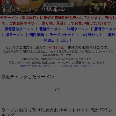
家系ラーメン吉村家
全ラーメン（常温保存）に最短の賞味期限を表示しております。安心し
て、ご家庭用やギフト、贈り物、景品としてお買い物して頂けます。
┃
豚骨醤油ラーメン
┃
醤油ラーメン
┃
味噌ラーメン
┃
豚骨ラーメン
┃
塩ラーメン
┃
個性派麺
┃
ラーメンセット
┃
つけ麺セット
┃
海外
発送店
┃
日記
┃
最近チェックしたラーメン
0件
ラーメンお取り寄せ詰め合わせギフトセット 売れ筋ラン
キング