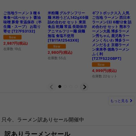
ご当地ラーメン 3 種 6
米粉麺 グルテンフリー
ギフトボックス入 人気
食食べ比べセット 醤油
麺 米粉うどん142gX6個
ご当地 ラーメン 西日本
味噌 豚骨 常温保存（半
詰め合わせ セット 東亜
ラーメン(3) 6種12食 詰
生麺・スープ） お取り
食品 乾麺 常温 長期保存
め合わせ セット 熊本ラ
寄せ
[
T27FS3132
]
アニマルフリー麺 袋麺
ーメン大黒 博多ラーメ
無塩 食塩不使用
ン秀ちゃん 鹿児島ラー
[
T81TA12543X6
]
メンくろいわ 博多ラー
2,987
円
(税込)
メンだるま 京都ラーメ
在庫数 19点
ン来来亭 徳島ラーメン
2,980
円
(税込)
ふく利
在庫数 55点
[
T27FS22GBPT
]
4,999
円
(税込)
在庫数 22セット
もっと見る
只今、ラーメン訳ありセール開催中
訳ありラーメンセール