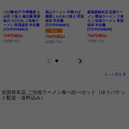
つけ麺 松戸 中華蕎麦 と
高山ラーメン 中華そば
新福菜館本店 京都ラー
み田 ２食入 極太麺 豚骨
麺屋しらかわ 2食入 常温
メン 醤油ラーメン ２食
魚介つけだれ ご当地ラ
保存 半生麺
入 ご当地ラーメン 常温
ーメン 常温保存 半生麺
[
T27F016881
]
保存 半生麺
[
T27F016863
]
[
T27F016839
]
756
円
(税込)
756
円
(税込)
756
円
(税込)
在庫数 69点
在庫数 37点
在庫数 71点
もっと見る
全国有名店 ご当地ラーメン食べ比べセット（ゆうパケッ
ト配送・送料込み）