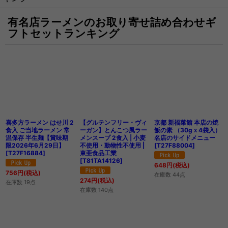
有名店ラーメンのお取り寄せ詰め合わせギ
フトセットランキング
喜多方ラーメン はせ川 2
【グルテンフリー・ヴィ
京都 新福菜館 本店の焼
食入 ご当地ラーメン 常
ーガン】とんこつ風ラー
飯の素 （30gｘ4袋入）
温保存 半生麺【賞味期
メンスープ 2食入 | 小麦
名店のサイドメニュー
限2026年6月29日】
不使用・動物性不使用 |
[
T27F88004
]
[
T27F16884
]
東亜食品工業
[
T81TA14126
]
648
円
(税込)
756
円
(税込)
在庫数 44点
274
円
(税込)
在庫数 19点
在庫数 140点