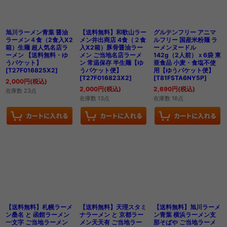
旭川ラーメン青葉 醤油
【送料無料】和歌山ラー
グルテンフリー アニマ
ラーメン４食（2食入X2
メン井出商店 4食（２食
ルフリー 国産米粉麺 ラ
箱）生麺 超人気名店ラ
入X2箱）豚骨醤油ラー
ーメンヌードル
ーメン 【送料無料・ゆ
メン ご当地名店ラーメ
142g（2人前）ｘ6袋 東
うパケット】
ン 常温保存 半生麺【ゆ
亜食品 小麦・食塩不使
[
T27F016825X2
]
うパケット便】
用【ゆうパケット便】
[
T27F016823X2
]
[
T81FSTA6NY5P
]
2,000
円
(税込)
2,000
円
(税込)
2,690
円
(税込)
在庫数 23点
在庫数 13点
在庫数 16点
【送料無料】札幌ラーメ
【送料無料】天理スタミ
【送料無料】旭川ラーメ
ン桑名 と 函館ラーメン
ナラーメン と 京都ラー
ン青葉 横浜ラーメン支
一文字 ご当地ラーメン
メン天天有 ご当地ラー
那そばや ご当地ラーメ