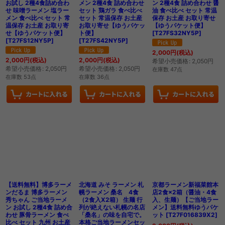
お試し 2種4食詰め合わ
メン 2種4食 詰め合わせ
ン 2種4食 詰め合わせ 醤
せ 味噌ラーメン 塩ラー
セット 鶏ガラ 食べ比べ
油 食べ比べ セット 常温
メン 食べ比べ セット 常
セット 常温保存 お土産
保存 お土産 お取り寄せ
温保存 お土産 お取り寄
お取り寄せ【ゆうパケッ
【ゆうパケット便】
せ【ゆうパケット便】
ト便】
[
T27FS32NY5P
]
[
T27FS12NY5P
]
[
T27FS42NY5P
]
2,000
円
(税込)
2,000
円
(税込)
2,000
円
(税込)
希望小売価格
:
2,050
円
希望小売価格
:
2,050
円
希望小売価格
:
2,050
円
在庫数 47点
在庫数 53点
在庫数 36点
【送料無料】博多ラーメ
北海道 みそ ラーメン 札
京都ラーメン新福菜館本
ンだるま 博多ラーメン
幌ラーメン 桑名 4食
店2食×2箱（醤油・4食
秀ちゃん ご当地ラーメ
（2食入X2箱） 生麺 行
入、生麺）【ご当地ラー
ン お試し 2種4食 詰め合
列が絶えない札幌の名店
メン】送料無料ゆうパケ
わせ 豚骨ラーメン 食べ
「桑名」の味を自宅で。
ット
[
T27F016839X2
]
比べ セット 九州 お土産
本格ご当地ラーメンセッ