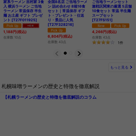
家系ラーメン 吉村家 3食
全国8名店 ご当地ラーメ
ご当地ラーメンセット
入 横浜ラーメン ご当地
ン 詰め合わせ 8箱16食
激戦区関東の厳選 5店舗
ラーメン 常温保存 半生
セット｜常温保存 ギフ
10食セット 常温 半生麺
麺 お土産 ギフト プレゼ
ト・プレゼント・仕送
スープセット
ント
[
T27F011925
]
り・景品に人気
[
T27FS151
]
[
T27F328216
]
1,188
円
(税込)
4,266
円
(税込)
6,804
円
(税込)
在庫数 10点
在庫数 43点
在庫数 43点
1
件
もっと見る
札幌味噌ラーメンの歴史と特徴を徹底解説
【札幌ラーメンの歴史と特徴を徹底解説のコラム