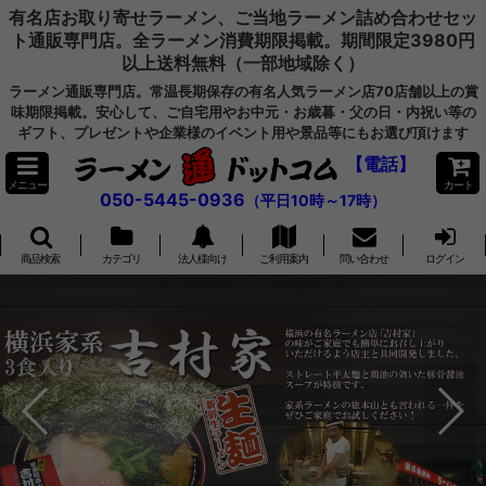
有名店お取り寄せラーメン、ご当地ラーメン詰め合わせセッ
ト通販専門店。全ラーメン消費期限掲載。期間限定3980円
以上送料無料（一部地域除く）
ラーメン通販専門店。常温長期保存の有名人気ラーメン店70店舗以上の賞
味期限掲載。安心して、ご自宅用やお中元・お歳暮・父の日・内祝い等の
ギフト、プレゼントや企業様のイベント用や景品等にもお選び頂けます
【電話】
メニュー
カート
050-5445-0936
（平日10時～17時）
商品検索
カテゴリ
法人様向け
ご利用案内
問い合わせ
ログイン