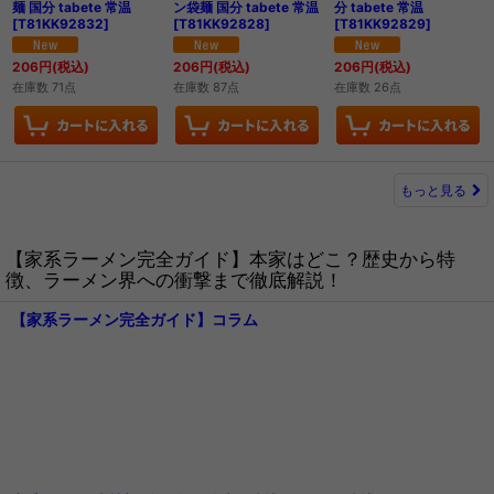
麺 国分 tabete 常温
ン袋麺 国分 tabete 常温
分 tabete 常温
[
T81KK92832
]
[
T81KK92828
]
[
T81KK92829
]
206
円
(税込)
206
円
(税込)
206
円
(税込)
在庫数 71点
在庫数 87点
在庫数 26点
もっと見る
【家系ラーメン完全ガイド】本家はどこ？歴史から特
徴、ラーメン界への衝撃まで徹底解説！
【家系ラーメン完全ガイド】コラム