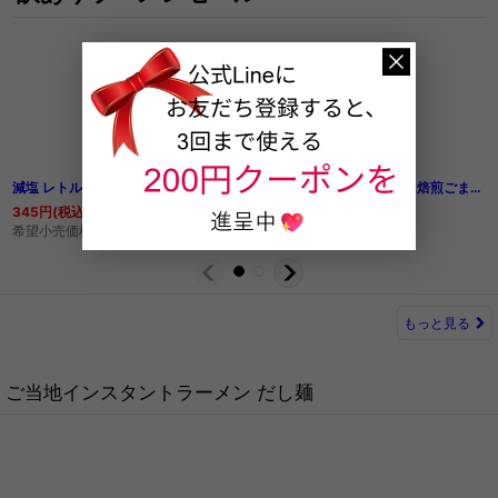
減塩 レトルト 本枯鰹の和風だし香るチキンカレー 180ｇ但馬すこやか地どり 本枯鰹 常温保存 塩分控えめ
大阪ラーメン 麺屋丈六２食入 高井田系ラーメン 有名店ラーメン常温保存 半生麺
札幌らーめん焙煎ごまみそ 吉山商店2食入り ご当地ラーメン 常温保存 半生麺
345
円
(税込)
702
円
(税込)
756
円
(税込)
希望小売価格
:
432
円
もっと見る
ご当地インスタントラーメン だし麺