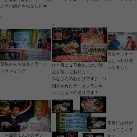
ングが紹介されました★
>
>
店長サッキー
もしっかり映
宮根さんも注目のラーメ
ひと月に２万食以上のご注
ってました。
ンランキング。
文を頂いております。
みなさんのおかげです(^－^)
紹介されたラーメンランキ
ングは以下の通りです！
本当にありが
とうございま
「お歳暮なんかのギフト
す！