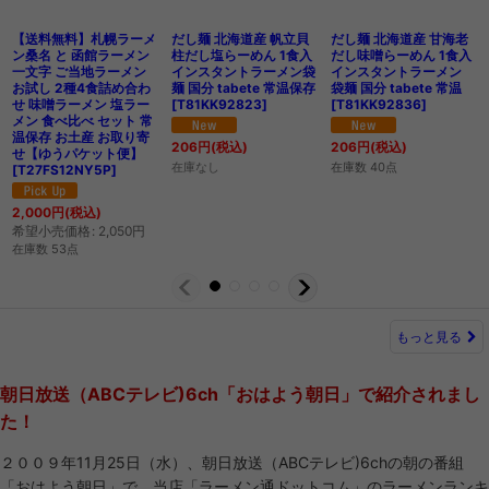
【送料無料】札幌ラーメ
だし麺 北海道産 帆立貝
だし麺 北海道産 甘海老
ン桑名 と 函館ラーメン
柱だし塩らーめん 1食入
だし味噌らーめん 1食入
一文字 ご当地ラーメン
インスタントラーメン袋
インスタントラーメン
お試し 2種4食詰め合わ
麺 国分 tabete 常温保存
袋麺 国分 tabete 常温
せ 味噌ラーメン 塩ラー
[
T81KK92823
]
[
T81KK92836
]
メン 食べ比べ セット 常
温保存 お土産 お取り寄
206
円
(税込)
206
円
(税込)
せ【ゆうパケット便】
在庫なし
在庫数 40点
[
T27FS12NY5P
]
2,000
円
(税込)
希望小売価格
:
2,050
円
在庫数 53点
もっと見る
朝日放送（ABCテレビ)6ch「おはよう朝日」で紹介されまし
た！
２００９年11月25日（水）、朝日放送（ABCテレビ)6chの朝の番組
「おはよう朝日」で、当店「ラーメン通ドットコム」のラーメンランキ