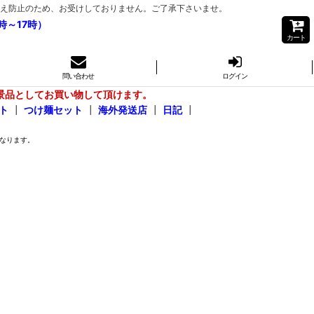
き間違え防止のため、お受けしておりません。ご了承下さいませ。
時～17時）
カート
問い合わせ
ログイン
景品としてお買い物して頂けます。
ト
┃
つけ麺セット
┃
海外発送店
┃
日記
┃