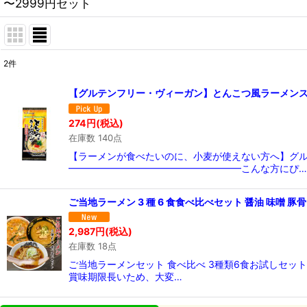
〜2999円セット
2
件
表示数
:
【グルテンフリー・ヴィーガン】とんこつ風ラーメンスープ
在庫あり
274
円
(税込)
在庫数 140点
並び順
:
【ラーメンが食べたいのに、小麦が使えない方へ】グ
━━━━━━━━━━━━━━━━━━こんな方にぴ…
ご当地ラーメン 3 種 6 食食べ比べセット 醤油 味噌 
2,987
円
(税込)
在庫数 18点
ご当地ラーメンセット 食べ比べ 3種類6食お試しセ
賞味期限長いため、大変…