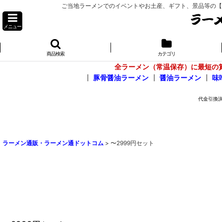
ご当地ラーメンでのイベントやお土産、ギフト、景品等の【お問
メニュー
商品検索
カテゴリ
全ラーメン（常温保存）に最短の
┃
豚骨醤油ラーメン
┃
醤油ラーメン
┃
味
ラーメン通販・ラーメン通ドットコム
>
〜2999円セット