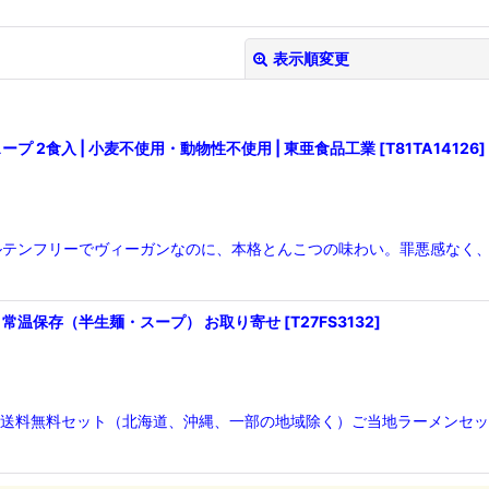
表示順変更
 2食入 | 小麦不使用・動物性不使用 | 東亜食品工業
[
T81TA14126
]
ルテンフリーでヴィーガンなのに、本格とんこつの味わい。罪悪感なく
絞り込む
豚骨 常温保存（半生麺・スープ） お取り寄せ
[
T27FS3132
]
ット送料無料セット（北海道、沖縄、一部の地域除く）ご当地ラーメンセ