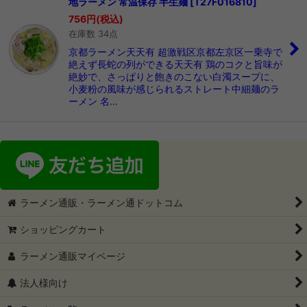
地ラーメン 常温保存 半生麺
[
T27F016810
]
756
円
(税込)
在庫数 34点
京都ラーメン天天有 超激戦区京都左京区一乗寺で
絶えず長蛇の列ができる天天有 鶏のコクと旨味が
絶妙で、さっぱりと飽きのこない白濁スープに、
小麦粉の風味が感じられるストレート中細麺のラ
ーメン 名…
ラーメン通販・ラーメン通ドットコム
ショッピングカート
ラーメン通販マイページ
法人様向け