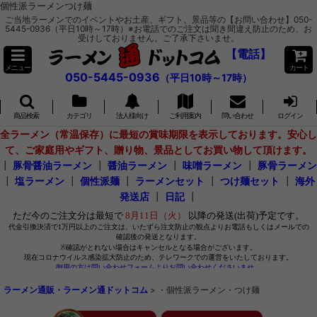
個性派ラーメンつけ麺
ご当地ラーメンでのイベントやお土産、ギフト、景品等の【お問い合わせ】050-
5445-0936（平日10時～17時）※お電話でのご注文は聞き間違え防止のため、お
受けしておりません。ご了承下さいませ。
【電話】
メニュー
カート
050-5445-0936
（平日10時～17時）
商品検索
カテゴリ
法人様向け
ご利用案内
問い合わせ
ログイン
全ラーメン（常温保存）に最短の賞味期限を表示しております。安心し
て、ご家庭用やギフト、贈り物、景品としてお買い物して頂けます。
┃
豚骨醤油ラーメン
┃
醤油ラーメン
┃
味噌ラーメン
┃
豚骨ラーメン
┃
塩ラーメン
┃
個性派麺
┃
ラーメンセット
┃
つけ麺セット
┃
海外
発送店
┃
日記
┃
ラーメン通販・ラーメン通ドットコム
>
・個性派ラーメン・つけ麺