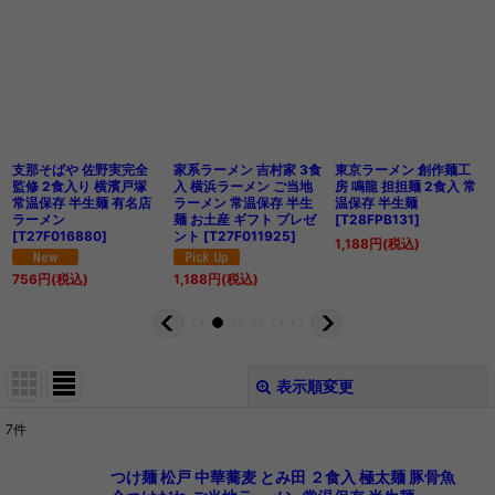
支那そばや 佐野実完全
家系ラーメン 吉村家 3食
東京ラーメン 創作麺工
監修 2食入り 横濱戸塚
入 横浜ラーメン ご当地
房 鳴龍 担担麺 2食入 常
常温保存 半生麺 有名店
ラーメン 常温保存 半生
温保存 半生麺
ラーメン
麺 お土産 ギフト プレゼ
[
T28FPB131
]
[
T27F016880
]
ント
[
T27F011925
]
1,188
円
(税込)
756
円
(税込)
1,188
円
(税込)
表示順変更
閉じる
7
件
表示数
:
つけ麺 松戸 中華蕎麦 とみ田 ２食入 極太麺 豚骨魚