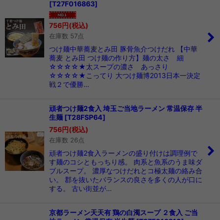
[
T27F016863
]
756
円
(税込)
在庫数 57点
つけ麺中華蕎麦とみ田 豚骨魚介つけだれ 【中華
蕎麦 とみ田 つけ麺の作り方】麺の太さ 細
☆☆☆☆★太スープの濃さ あっさり
☆☆☆☆★こってり 大つけ麺博2013日本一決定
戦２で優勝…
頑者つけ麺2食入 埼玉ご当地ラーメン 常温保存 半
生麺
[
T28FSP64
]
756
円
(税込)
在庫数 26点
頑者つけ麺2食入ラーメンの盛り付けは調理例で
す麺のコシともっちり感。 肉系と魚系のうま味ダ
ブルスープ。 濃厚なつけだれとコ極太麺の絡み合
い。 郡を抜いたバランスの良さを多くの人が口に
する。 古い街並が…
京都ラーメン天天有 鶏の白濁スープ ２食入 ご当