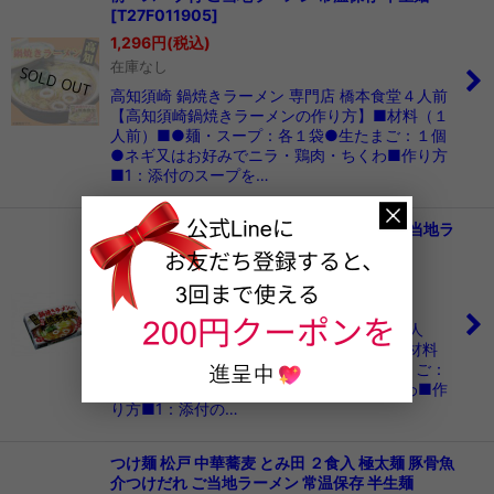
[
T27F011905
]
1,296
円
(税込)
在庫なし
高知須崎 鍋焼きラーメン 専門店 橋本食堂４人前
【高知須崎鍋焼きラーメンの作り方】■材料（１
人前）■●麺・スープ：各１袋●生たまご：１個
●ネギ又はお好みでニラ・鶏肉・ちくわ■作り方
■1：添付のスープを…
高知須崎鍋焼きラーメン 橋本食堂 2人前 ご当地ラ
ーメン 常温保存 半生麺
[
T27F016844
]
756
円
(税込)
在庫数 28点
高知須崎鍋焼きラーメン専門店 橋本食堂２人
前 【高知須崎鍋焼きラーメンの作り方】■材料
（１人前）■●麺・スープ：各１袋●生たまご：
１個●ネギ又はお好みでニラ・鶏肉・ちくわ■作
り方■1：添付の…
つけ麺 松戸 中華蕎麦 とみ田 ２食入 極太麺 豚骨魚
介つけだれ ご当地ラーメン 常温保存 半生麺