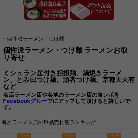
・個性派ラーメン・つけ麺
個性派ラーメン・つけ麺 ラーメンお取
り寄せ
ミシュラン星付き担担麺、鍋焼きラーメ
ン、とみ田つけ麺、頑者つけ麺、京都天天有
など
名店ラーメン店や各地のラーメン店の食レポを
Facebookグループ
にアップして頂けると嬉しいで
す。
有名ラーメン店の単品売れ筋ランキング
No.4
No.5
No.6