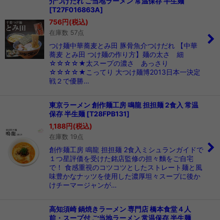
介つけだれ ご当地ラーメン 常温保存 半生麺
在庫あり
[
T27F016863A
]
756
円
(税込)
並び順
:
在庫数 57点
つけ麺中華蕎麦とみ田 豚骨魚介つけだれ 【中華
絞り込む
蕎麦 とみ田 つけ麺の作り方】麺の太さ 細
☆☆☆☆★太スープの濃さ あっさり
☆☆☆☆★こってり 大つけ麺博2013日本一決定
戦２で優勝…
東京ラーメン 創作麺工房 鳴龍 担担麺 2食入 常温
保存 半生麺
[
T28FPB131
]
1,188
円
(税込)
在庫数 19点
創作麺工房 鳴龍 担担麺 2食入ミシュランガイドで
１つ星評価を受けた銘店監修の担々麵をご自宅
で！ 食感重視のコツコツとしたストレート麺と風
味豊かなナッツを使用した濃厚坦々スープに後か
けチーマージャンが…
高知須崎 鍋焼きラーメン 専門店 橋本食堂４人
前・スープ付 ご当地ラーメン 常温保存 半生麺