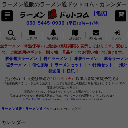
ラーメン通販のラーメン通ドットコム・カレンダー
【電話】
メニュー
カート
050-5445-0936
（平日10時～17時）
商品検索
カテゴリ
法人様向け
ご利用案内
問い合わせ
ログイン
全ラーメン（常温保存）に最短の賞味期限を表示しております。安心し
て、ご家庭用やギフト、贈り物、景品としてお買い物して頂けます。
┃
豚骨醤油ラーメン
┃
醤油ラーメン
┃
味噌ラーメン
┃
豚骨ラーメン
┃
塩ラーメン
┃
個性派麺
┃
ラーメンセット
┃
つけ麺セット
┃
海外
発送店
┃
日記
┃
ラーメン通販・ラーメン通ドットコム
>
カレンダー
カレンダー