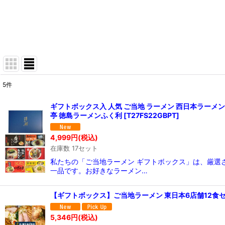
5
件
表示数
:
ギフトボックス入 人気 ご当地 ラーメン 西日本ラーメン
亭 徳島ラーメンふく利
[
T27FS22GBPT
]
在庫あり
4,999
円
(税込)
並び順
:
在庫数 17セット
私たちの「ご当地ラーメン ギフトボックス」は、厳選
一品です。お好きなラーメン…
【ギフトボックス】ご当地ラーメン 東日本6店舗12食
5,346
円
(税込)