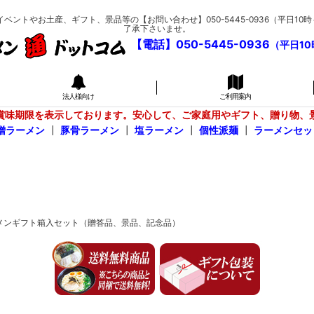
トやお土産、ギフト、景品等の【お問い合わせ】050-5445-0936（平日1
了承下さいませ。
【電話】050-5445-0936
（平日10
法人様向け
ご利用案内
賞味期限を表示しております。安心して、ご家庭用やギフト、贈り物、
噌ラーメン
┃
豚骨ラーメン
┃
塩ラーメン
┃
個性派麺
┃
ラーメンセッ
メンギフト箱入セット（贈答品、景品、記念品）