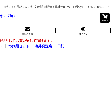
0時～17時）※お電話でのご注文は聞き間違え防止のため、お受けしておりません。ご
時～17時）
カート
問い合わせ
ログイン
景品としてお買い物して頂けます。
ト
┃
つけ麺セット
┃
海外発送店
┃
日記
┃