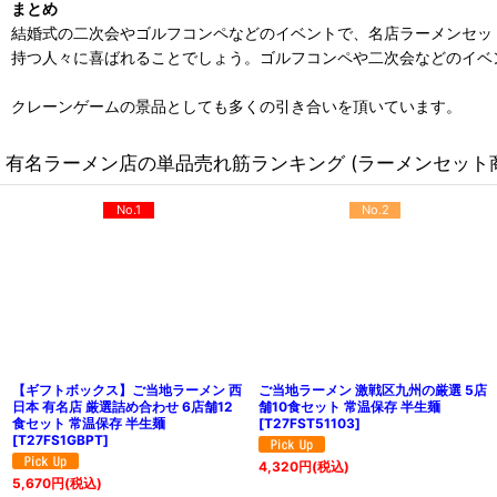
まとめ
結婚式の二次会やゴルフコンペなどのイベントで、名店ラーメンセッ
持つ人々に喜ばれることでしょう。ゴルフコンペや二次会などのイベ
クレーンゲームの景品としても多くの引き合いを頂いています。
有名ラーメン店の単品売れ筋ランキング (ラーメンセット
No.1
No.2
【ギフトボックス】ご当地ラーメン 西
ご当地ラーメン 激戦区九州の厳選 5店
日本 有名店 厳選詰め合わせ 6店舗12
舗10食セット 常温保存 半生麺
食セット 常温保存 半生麺
[
T27FST51103
]
[
T27FS1GBPT
]
4,320
円
(税込)
5,670
円
(税込)