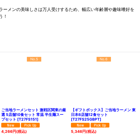
ラーメンの美味しさは万人受けするため、幅広い年齢層や趣味嗜好を
う！
No.5
No.6
ご当地ラーメンセット 激戦区関東の厳
【ギフトボックス】ご当地ラーメン 東
選 5店舗10食セット 常温 半生麺スー
日本6店舗12食セット
プセット
[
T27FS151
]
[
T27FS25GBPT
]
4,266
円
(税込)
5,346
円
(税込)