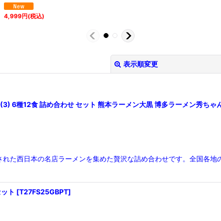
4,999
円
(税込)
表示順変更
(3) 6種12食 詰め合わせ セット 熊本ラーメン大黒 博多ラーメン秀
された西日本の名店ラーメンを集めた贅沢な詰め合わせです。全国各地
絞り込む
セット
[
T27FS25GBPT
]