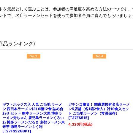
トを景品として選ぶことは、参加者の満足度を高める方法の一つです。
ントで、名店ラーメンセットを使って参加者全員に喜んでもらいましょ
商品ランキング)
No.3
No.4
ギフトボックス入 人気 ご当地 ラーメ
ガチンコ勝負！ 関東選抜有名店ラーメ
ン 西日本ラーメン(3) 6種12食 詰め合
ン5店舗（各1箱2食入）計10食入セッ
わせ セット 熊本ラーメン大黒 博多ラ
ト ご当地ラーメン（常温保存）
ーメン秀ちゃん 鹿児島ラーメンくろい
[
T27FS515
]
わ 博多ラーメンだるま 京都ラーメン来
4,320
円
(税込)
来亭 徳島ラーメンふく利
[
T27FS22GBPT
]