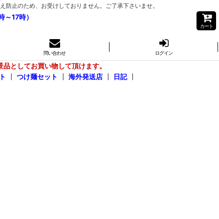
き間違え防止のため、お受けしておりません。ご了承下さいませ。
時～17時）
カート
問い合わせ
ログイン
景品としてお買い物して頂けます。
ト
┃
つけ麺セット
┃
海外発送店
┃
日記
┃