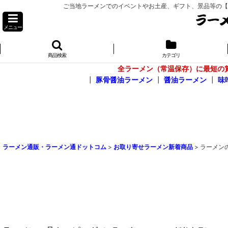
ご当地ラーメンでのイベントやお土産、ギフト、景品等の【お問
メニュー
商品検索
カテゴリ
全ラーメン（常温保存）に最短の
┃
豚骨醤油ラーメン
┃
醤油ラーメン
┃
味
ラーメン通販・ラーメン通ドットコム
>
お取り寄せラーメン新着商品
>
ラーメン