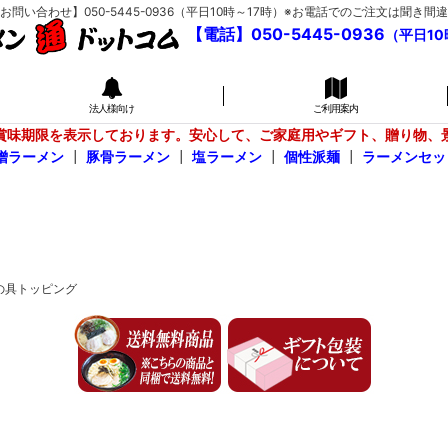
い合わせ】050-5445-0936（平日10時～17時）※お電話でのご注文は聞
【電話】050-5445-0936
（平日10
法人様向け
ご利用案内
賞味期限を表示しております。安心して、ご家庭用やギフト、贈り物、
噌ラーメン
┃
豚骨ラーメン
┃
塩ラーメン
┃
個性派麺
┃
ラーメンセッ
の具トッピング