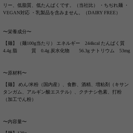
リー、低脂質、低たんぱくです。（当社比） ・ちぢれ麺 ・
VEGAN対応 ・乳製品を含みません。（DAIRY FREE）
〜栄養成分〜
【麺】（麺100g当たり） エネルギー 244kcal たんぱく質
4.4g 脂 質 0.4g 炭水化物 56.3g ナトリウム 53mg
〜原材料〜
【麺】 めん/米粉（国内産）、食酢、酒精、増粘剤（キサン
タンガム、アルギン酸エステル）、クチナシ色素、打粉
（加工でん粉）
〜内容量〜