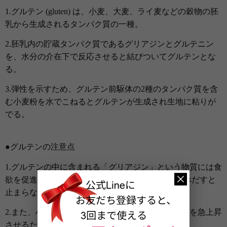
1.グルテン (gluten) は、小麦、大麦、ライ麦などの穀物の胚
乳から生成されるタンパク質の一種。
2.胚乳内の貯蔵タンパク質であるグリアジンとグルテニン
を、水分の介在下で反応させると結びついてグルテンとな
る。
3.弾性を示すため、グルテン前駆体の2種のタンパク質を含
む小麦粉を水でこねるとグルテンが生成され生地に粘りが
でる。
●グルテンの注意点
1.グルテンの中に含まれる「グリアジン」という物質には食
欲を促進させる働きがあり、パンやスイーツを食べだすと
止まらないという現象を起こします。
2.また、小麦に入っているアミロペクチンは血糖値を急上昇
させるため、「糖化」を促進させます。