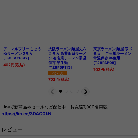
アニマルフリー しょう
大阪ラーメン 麺屋丈六
東京ラーメン 麺屋 宗 ２
ゆラーメン 2食入
２食入 高井田系ラーメ
食入 ご当地ラーメン
[
T81TA11642
]
ン 有名店ラーメン常温
常温保存 半生麺
保存 半生麺
[
T28FSP98
]
402
円
(税込)
[
T28FSP113
]
702
円
(税込)
702
円
(税込)
Lineで新商品やセールなど配信中！お友達7,000名突破
https://lin.ee/3OAO0kN
レビュー