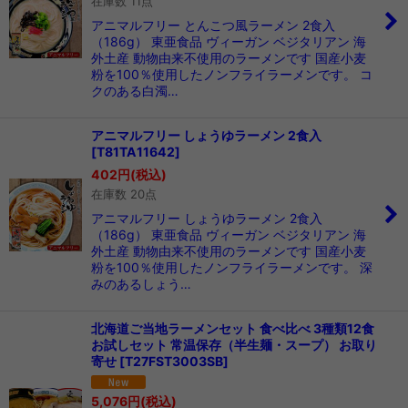
在庫数 11点
アニマルフリー とんこつ風ラーメン 2食入
（186g） 東亜食品 ヴィーガン ベジタリアン 海
外土産 動物由来不使用のラーメンです 国産小麦
粉を100％使用したノンフライラーメンです。 コ
クのある白濁…
アニマルフリー しょうゆラーメン 2食入
[
T81TA11642
]
402
円
(税込)
在庫数 20点
アニマルフリー しょうゆラーメン 2食入
（186g） 東亜食品 ヴィーガン ベジタリアン 海
外土産 動物由来不使用のラーメンです 国産小麦
粉を100％使用したノンフライラーメンです。 深
みのあるしょう…
北海道ご当地ラーメンセット 食べ比べ 3種類12食
お試しセット 常温保存（半生麺・スープ） お取り
寄せ
[
T27FST3003SB
]
5,076
円
(税込)