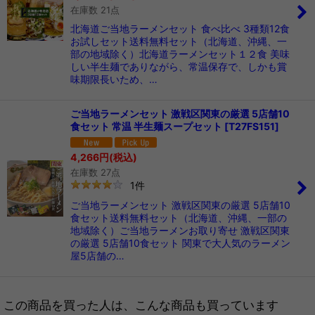
在庫数 21点
北海道ご当地ラーメンセット 食べ比べ 3種類12食
お試しセット送料無料セット（北海道、沖縄、一
部の地域除く）北海道ラーメンセット１２食 美味
しい半生麺でありながら、常温保存で、しかも賞
味期限長いため、…
ご当地ラーメンセット 激戦区関東の厳選 5店舗10
食セット 常温 半生麺スープセット
[
T27FS151
]
4,266
円
(税込)
在庫数 27点
1
件
ご当地ラーメンセット 激戦区関東の厳選 5店舗10
食セット送料無料セット（北海道、沖縄、一部の
地域除く）ご当地ラーメンお取り寄せ 激戦区関東
の厳選 5店舗10食セット 関東で大人気のラーメン
屋5店舗の…
この商品を買った人は、こんな商品も買っています