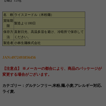
【
麺】128g
名 称
ライスヌードル（米粉麺）
賞味期
製造より180日
限
保存方
直射日光、高温多湿を避け、冷暗所で保存して
法
ください。
製造者
小林生麺株式会社
JAN:4972493856456
【注意点】 ※メーカーの都合により、商品のパッケージが
変更する場合がございます。
カテゴリー：グルテンフリー,米粉,麺,小麦,アレルギー対応,
ライ麦,