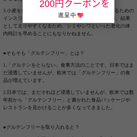
3.小麦を食べると 血糖値が急上昇し、それを下げるための
インスリンが過剰に分泌されると、脂肪を溜め込み、結果
として太りやすくなるため、シミやシワといった老化の体
内時計を早めることにもなりかねません。
●そもそも「グルテンフリー」とは？
1.「グルテンをとらない」食事方法のことです。日本ではま
だ浸透していませんが、欧米では「グルテンフリー」の食
品が増えています。
2.日本では、まだそれほど浸透していませんが、欧米では数
年前から「グルテンフリー」と書かれた食品パッケージや
レストランを見かけることが多くなってきました。
●グルテンフリーを取り入れると？