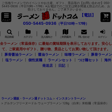
ご当地ラーメンでのイベントやお土産、ギフト、景品等の【お問い合わせ】050-
5445-0936（平日10時～17時）※お電話でのご注文は聞き間違え防止のため、お
受けしておりません。ご了承下さいませ。
【電話】
メニュー
カート
050-5445-0936
（平日10時～17時）
商品検索
カテゴリ
法人様向け
ご利用案内
問い合わせ
ログイン
全ラーメン（常温保存）に最短の賞味期限を表示しております。安心し
て、ご家庭用やギフト、贈り物、景品としてお買い物して頂けます。
┃
豚骨醤油ラーメン
┃
醤油ラーメン
┃
味噌ラーメン
┃
豚骨ラーメン
┃
塩ラーメン
┃
個性派麺
┃
ラーメンセット
┃
つけ麺セット
┃
海外
発送店
┃
日記
┃
ラーメン通販・ラーメン通ドットコム
>
インスタントラーメン
>
グルテンフリーヌードル ウェーブラーメン 128g （白米）米粉麺（常温保存）