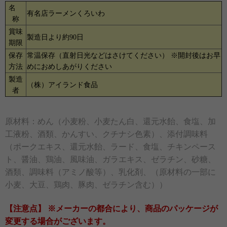
名
有名店ラーメンくろいわ
称
賞味
製造日より約90日
期限
保存
常温保存（直射日光などはさけてください） ※開封後はお早
方法
めにおめしあがりください
製造
（株）アイランド食品
者
原材料：めん（小麦粉、小麦たん白、還元水飴、食塩、加
工液粉、酒類、かんすい、クチナシ色素）、添付調味料
（ポークエキス、還元水飴、ラード、食塩、チキンペース
ト、醤油、鶏油、風味油、ガラエキス、ゼラチン、砂糖、
酒類、調味料（アミノ酸等）、乳化剤、（原材料の一部に
小麦、大豆、鶏肉、豚肉、ゼラチン含む））
【注意点】 ※メーカーの都合により、商品のパッケージが
変更する場合がございます。