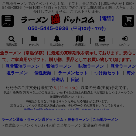
ご当地ラーメンでのイベントやお土産、ギフト、景品等の【お問い合わせ】050-
5445-0936（平日10時～17時）※お電話でのご注文は聞き間違え防止のため、お
受けしておりません。ご了承下さいませ。
【電話】
メニュー
カート
050-5445-0936
（平日10時～17時）
商品検索
カテゴリ
法人様向け
ご利用案内
問い合わせ
ログイン
全ラーメン（常温保存）に最短の賞味期限を表示しております。安心し
て、ご家庭用やギフト、贈り物、景品としてお買い物して頂けます。
┃
豚骨醤油ラーメン
┃
醤油ラーメン
┃
味噌ラーメン
┃
豚骨ラーメン
┃
塩ラーメン
┃
個性派麺
┃
ラーメンセット
┃
つけ麺セット
┃
海外
発送店
┃
日記
┃
ラーメン通販・ラーメン通ドットコム
>
豚骨ラーメン | ご当地ラーメン
>
鹿児島ラーメンくろいわ 4人前 ご当地ラーメン 常温保存 半生麺