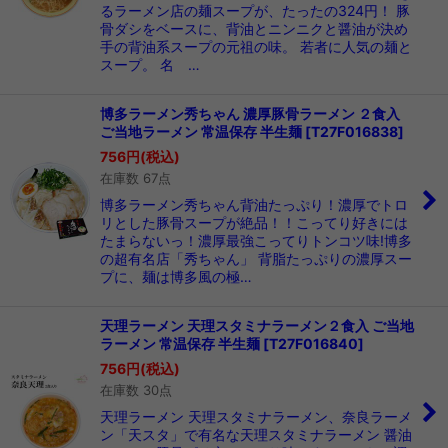
るラーメン店の麺スープが、たったの324円！ 豚
骨ダシをベースに、背油とニンニクと醤油が決め
手の背油系スープの元祖の味。 若者に人気の麺と
スープ。 名 …
博多ラーメン秀ちゃん 濃厚豚骨ラーメン ２食入
ご当地ラーメン 常温保存 半生麺
[
T27F016838
]
756
円
(税込)
在庫数 67点
博多ラーメン秀ちゃん背油たっぷり！濃厚でトロ
リとした豚骨スープが絶品！！こってり好きには
たまらないっ！濃厚最強こってりトンコツ味!博多
の超有名店「秀ちゃん」 背脂たっぷりの濃厚スー
プに、麺は博多風の極…
天理ラーメン 天理スタミナラーメン２食入 ご当地
ラーメン 常温保存 半生麺
[
T27F016840
]
756
円
(税込)
在庫数 30点
天理ラーメン 天理スタミナラーメン、奈良ラーメ
ン「天スタ」で有名な天理スタミナラーメン 醤油