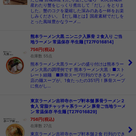
産わたり蟹をじっくり煮出して「だし」をとりま
した。蟹のコクを凝縮した深みのある一杯をお楽
しみください。【だし麺とは】国産素材でだしを
とった風味豊かなラーメ…
熊本ラーメン大黒 ニンニク入豚骨 ２食入り ご当
地ラーメン 常温保存 半生麺
[
T27F016814
]
756
円
(税込)
在庫数 55点
熊本ラーメン大黒ラーメンの盛り付けは熊本ラー
メン大黒の調理例です 熊本ラーメン大黒：■スト
レート細麺 ■豚骨スープ行列のできるラーメン
店の麺スープが、1食たったの351円！豚骨スープ
に焦がし…
東京ラーメン吉祥寺ホープ軒本舗 豚骨ラーメン２
食入 背脂チャッチャ系ラーメン 豚骨ご当地ラーメ
ン 常温保存 半生麺
[
T27F016829
]
756
円
(税込)
在庫数 27点
東京ラーメン吉祥寺ホープ軒本舗２食 行列のでき