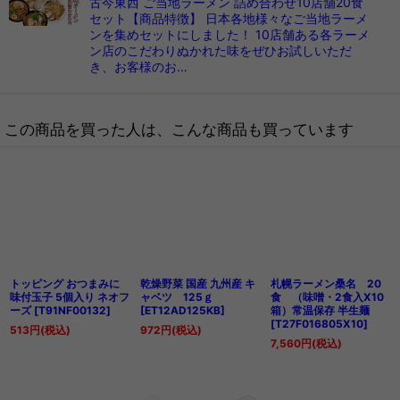
古今東西 ご当地ラーメン 詰め合わせ10店舗20食
セット【商品特徴】 日本各地様々なご当地ラーメ
ンを集めセットにしました！ 10店舗ある各ラーメ
ン店のこだわりぬかれた味をぜひお試しいただ
き、お客様のお…
この商品を買った人は、こんな商品も買っています
トッピング おつまみに
乾燥野菜 国産 九州産 キ
札幌ラーメン桑名 20
味付玉子 5個入り ネオフ
ャベツ 125ｇ
食 （味噌・2食入X10
ーズ
[
T91NF00132
]
[
ET12AD125KB
]
箱）常温保存 半生麺
[
T27F016805X10
]
513
円
(税込)
972
円
(税込)
7,560
円
(税込)