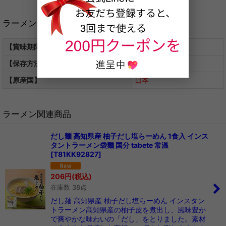
ラーメン商品仕様
【賞味期限】
---
【保存方法】
常温保存
【原産国】
日本
ラーメン関連商品
だし麺 高知県産 柚子だし塩らーめん 1食入 インス
タントラーメン袋麺 国分 tabete 常温
[
T81KK92827
]
206
円
(税込)
在庫数 38点
だし麺 高知県産 柚子だし塩らーめん インスタン
トラーメン高知県産の柚子皮を煮出し、風味豊か
で爽やかな味わいの「だし」をとりました。素材