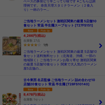
ベースの豚骨ピリ辛こってり味です ※こちらは調
理例です。 奈良天理スタミナラーメン（２食入
り）一杯のラー…
ご当地ラーメンセット 激戦区関東の厳選 5店舗10
食セット 常温 半生麺スープセット
[
T27FS151
]
4,266
円
(税込)
在庫数 27点
1
件
ご当地ラーメンセット 激戦区関東の厳選 5店舗10
食セット送料無料セット（北海道、沖縄、一部の
地域除く）ご当地ラーメンお取り寄せ 激戦区関東
の厳選 5店舗10食セット 関東で大人気のラーメン
屋5店舗の…
古今東西 名店監修 ご当地ラーメン 詰め合わせ10
店舗20食セット 常温 半生麺
[
T28FS10140
]
8,478
円
(税込)
在庫数 1セット