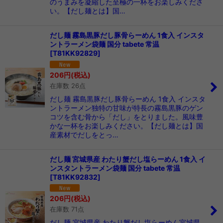
のうまみを凝縮した至極の一杯をお楽しみくださ
い。【だし麺とは】国…
だし麺 霧島黒豚だし豚骨らーめん 1食入 インスタ
ントラーメン袋麺 国分 tabete 常温
[
T81KK92829
]
206
円
(税込)
在庫数 26点
だし麺 霧島黒豚だし豚骨らーめん 1食入 インスタ
ントラーメン独特の甘味が特長の霧島黒豚のゲン
コツを含む骨から「だし」をとりました。風味豊
かな一杯をお楽しみください。【だし麺とは】国
産素材でだしをとっ…
だし麺 宮城県産 わたり蟹だし塩らーめん 1食入 イ
ンスタントラーメン袋麺 国分 tabete 常温
[
T81KK92832
]
206
円
(税込)
在庫数 71点
だし麺 宮城県産 わたり蟹だし塩らーめん宮城県