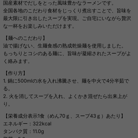
国産素材でだしをとった風味豊かなラーメンです。
全国各地のこだわり食材をじっくり煮出すことで、旨味を
最大限に引き出したスープを実現。ご自宅にいながら贅沢
な一杯をお楽しみいただけます。
【麺へのこだわり】
油で揚げない、生麺食感の熟成乾燥麺を使用しました。
もっちりとコシのある麺に、旨味が凝縮されたスープがよ
く絡みます。
【作り方】
1. 鍋に500mlの水を入れ沸騰させ、麺を中火で4分半茹で
る。
2. 火を消してスープを入れ、よくかき混ぜたら出来上が
り。
【栄養成分表示1食（めん70ｇ、スープ43ｇ）あたり】
エネルギー：322kcal
タンパク質：11.0g