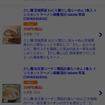
だし麺 宮城県産 わたり蟹だし塩らーめん 1食入 イ
ンスタントラーメン袋麺 国分 tabete 常温
[
T81KK92832
]
206
円
(税込)
在庫数 71点
だし麺 宮城県産 わたり蟹だし塩らーめん宮城県
産わたり蟹をじっくり煮出して「だし」をとりま
した。蟹のコクを凝縮した深みのある一杯をお楽
しみください。【だし麺とは】国産素材でだしを
とった風味豊かなラーメ…
だし麺 名古屋コーチン鶏塩白湯らーめん 1食入 イ
ンスタントラーメン袋麺 国分 tabete 常温
[
T81KK92833
]
206
円
(税込)
在庫数 38点
だし麺 名古屋コーチン鶏塩白湯らーめん三大地鶏
の一つ、名古屋コーチンのガラを煮出して「だ