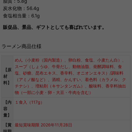
脂質：5.8g
炭水化物：56.4g
食塩相当量：6.1g
販促品、景品、ギフトとしても喜ばれています。
ラーメン商品仕様
めん（小麦粉（国内製造）、卵白粉、食塩、小麦たん白）、
スープ（しょうゆ、牛骨だし、動物油脂、発酵調味料、食
【原
塩、砂糖、昆布エキス、香辛料、オニオンエキス）/調味料
材
（アミノ酸など）、酒精、かんすい、着色料（カラメル、ク
料】
チナシ）、増粘剤（キサンタンガム）、酸味料、香辛料抽出
物（一部に小麦・卵・大豆・牛肉を含む）
【内
１食入（117g）
容
量】
【賞
最短賞味期限 2026年11月28日
味期