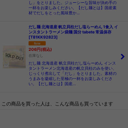
し」をとりました。ジューシーな旨味が決め手の
一杯をお楽しみください。【だし麺とは】国産素
材でだしをとった風味豊か…
だし麺 北海道産 帆立貝柱だし塩らーめん 1食入 イ
ンスタントラーメン袋麺 国分 tabete 常温保存
[
T81KK92823
]
206
円
(税込)
在庫なし
だし麺 北海道産 帆立貝柱だし塩らーめん インス
タントラーメン北海道産の帆立貝柱のみを使い、
じっくり煮出して「だし」をとりました。素材の
うまみを凝縮した至極の一杯をお楽しみくださ
い。【だし麺とは】国産…
この商品を買った人は、こんな商品も買っています