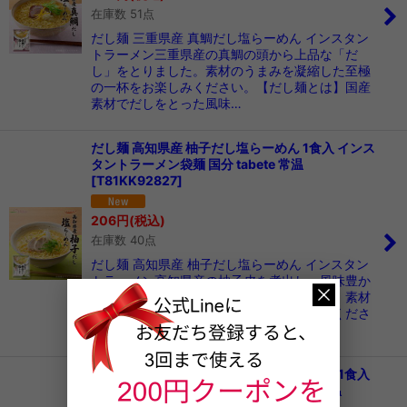
在庫数 51点
だし麺 三重県産 真鯛だし塩らーめん インスタン
トラーメン三重県産の真鯛の頭から上品な「だ
し」をとりました。素材のうまみを凝縮した至極
の一杯をお楽しみください。【だし麺とは】国産
素材でだしをとった風味…
だし麺 高知県産 柚子だし塩らーめん 1食入 インス
タントラーメン袋麺 国分 tabete 常温
[
T81KK92827
]
206
円
(税込)
在庫数 40点
だし麺 高知県産 柚子だし塩らーめん インスタン
トラーメン高知県産の柚子皮を煮出し、風味豊か
で爽やかな味わいの「だし」をとりました。素材
のうまみを凝縮した至極の一杯をお楽しみくださ
い。【だし麺とは】国…
だし麺 長崎県炭焼きあごだし醤油らーめん 1食入
インスタントラーメン袋麺 国分 tabete 常温
[
T81KK92828
]