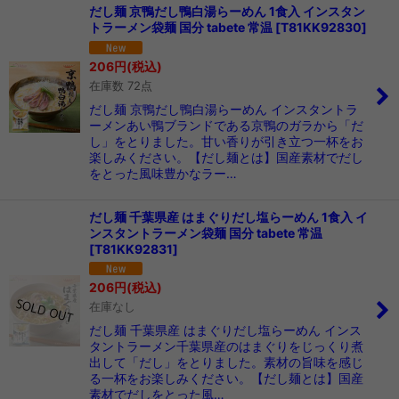
だし麺 京鴨だし鴨白湯らーめん 1食入 インスタン
トラーメン袋麺 国分 tabete 常温
[
T81KK92830
]
206
円
(税込)
在庫数 72点
だし麺 京鴨だし鴨白湯らーめん インスタントラ
ーメンあい鴨ブランドである京鴨のガラから「だ
し」をとりました。甘い香りが引き立つ一杯をお
楽しみください。【だし麺とは】国産素材でだし
をとった風味豊かなラー…
だし麺 千葉県産 はまぐりだし塩らーめん 1食入 イ
ンスタントラーメン袋麺 国分 tabete 常温
[
T81KK92831
]
206
円
(税込)
在庫なし
だし麺 千葉県産 はまぐりだし塩らーめん インス
タントラーメン千葉県産のはまぐりをじっくり煮
出して「だし」をとりました。素材の旨味を感じ
る一杯をお楽しみください。【だし麺とは】国産
素材でだしをとった風…