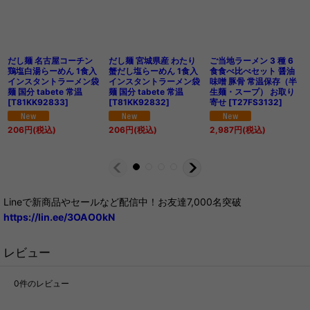
だし麺 名古屋コーチン
だし麺 宮城県産 わたり
ご当地ラーメン 3 種 6
鶏塩白湯らーめん 1食入
蟹だし塩らーめん 1食入
食食べ比べセット 醤油
インスタントラーメン袋
インスタントラーメン袋
味噌 豚骨 常温保存（半
麺 国分 tabete 常温
麺 国分 tabete 常温
生麺・スープ） お取り
[
T81KK92833
]
[
T81KK92832
]
寄せ
[
T27FS3132
]
206
円
(税込)
206
円
(税込)
2,987
円
(税込)
Lineで新商品やセールなど配信中！お友達7,000名突破
https://lin.ee/3OAO0kN
レビュー
0
件のレビュー