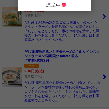
206
円
(税込)
在庫数 87点
だし麺 長崎県炭焼きあごだし醤油らーめん イン
スタントラーメン長崎県産のあごを炭焼きにし、
「だし」をとりました。素材の特徴を活かした至
極の一杯をお楽しみください。【だし麺とは】国
産素材でだしをとった風…
だし麺 霧島黒豚だし豚骨らーめん 1食入 インスタ
ントラーメン袋麺 国分 tabete 常温
[
T81KK92829
]
206
円
(税込)
在庫数 26点
だし麺 霧島黒豚だし豚骨らーめん 1食入 インスタ
ントラーメン独特の甘味が特長の霧島黒豚のゲン
コツを含む骨から「だし」をとりました。風味豊
かな一杯をお楽しみください。【だし麺とは】国
産素材でだしをとっ…