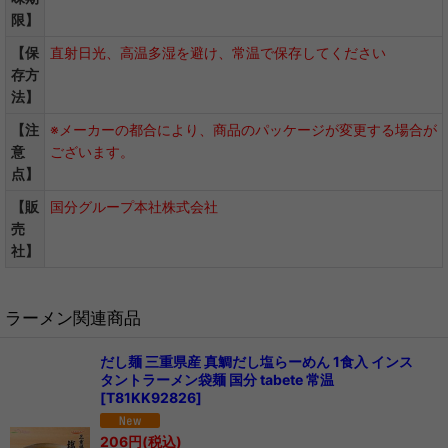
限】
【保
直射日光、高温多湿を避け、常温で保存してください
存方
法】
【注
※メーカーの都合により、商品のパッケージが変更する場合が
意
ございます。
点】
【販
国分グループ本社株式会社
売
社】
ラーメン関連商品
だし麺 三重県産 真鯛だし塩らーめん 1食入 インス
タントラーメン袋麺 国分 tabete 常温
[
T81KK92826
]
206
円
(税込)