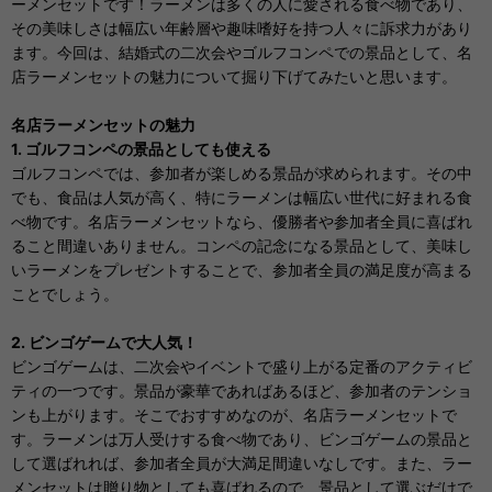
ーメンセットです！ラーメンは多くの人に愛される食べ物であり、
その美味しさは幅広い年齢層や趣味嗜好を持つ人々に訴求力があり
ます。今回は、結婚式の二次会やゴルフコンペでの景品として、名
店ラーメンセットの魅力について掘り下げてみたいと思います。
名店ラーメンセットの魅力
1. ゴルフコンペの景品としても使える
ゴルフコンペでは、参加者が楽しめる景品が求められます。その中
でも、食品は人気が高く、特にラーメンは幅広い世代に好まれる食
べ物です。名店ラーメンセットなら、優勝者や参加者全員に喜ばれ
ること間違いありません。コンペの記念になる景品として、美味し
いラーメンをプレゼントすることで、参加者全員の満足度が高まる
ことでしょう。
2. ビンゴゲームで大人気！
ビンゴゲームは、二次会やイベントで盛り上がる定番のアクティビ
ティの一つです。景品が豪華であればあるほど、参加者のテンショ
ンも上がります。そこでおすすめなのが、名店ラーメンセットで
す。ラーメンは万人受けする食べ物であり、ビンゴゲームの景品と
して選ばれれば、参加者全員が大満足間違いなしです。また、ラー
メンセットは贈り物としても喜ばれるので、景品として選ぶだけで