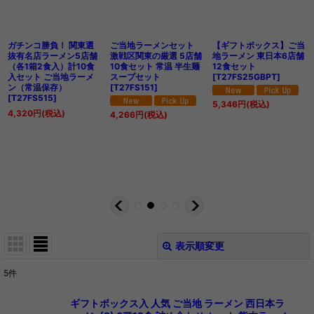
ガチンコ勝負！ 関東選
ご当地ラーメンセット
【ギフトボックス】ご当
抜有名店ラーメン5店舗
激戦区関東の厳選 5店舗
地ラーメン 東日本6店舗
（各1箱2食入）計10食
10食セット 常温 半生麺
12食セット
入セット ご当地ラーメ
スープセット
[
T27FS25GBPT
]
ン（常温保存）
[
T27FS151
]
[
T27FS515
]
5,346
円
(税込)
4,320
円
(税込)
4,266
円
(税込)
表示順変更
閉じる
5
件
表示数
:
ギフトボックス入 人気 ご当地 ラーメン 西日本ラ