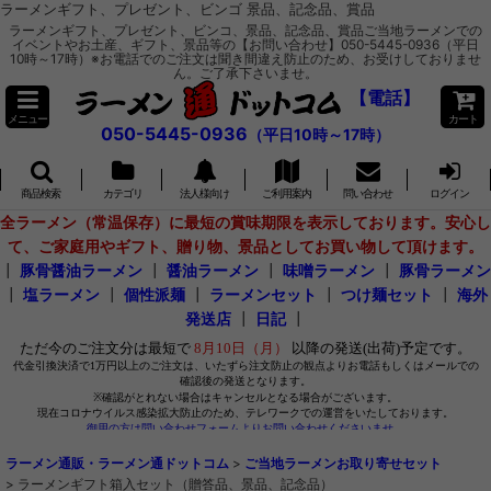
ラーメンギフト、プレゼント、ビンゴ 景品、記念品、賞品
ラーメンギフト、プレゼント、ビンコ、景品、記念品、賞品ご当地ラーメンでの
イベントやお土産、ギフト、景品等の【お問い合わせ】050-5445-0936（平日
10時～17時）※お電話でのご注文は聞き間違え防止のため、お受けしておりませ
ん。ご了承下さいませ。
【電話】
メニュー
カート
050-5445-0936
（平日10時～17時）
商品検索
カテゴリ
法人様向け
ご利用案内
問い合わせ
ログイン
全ラーメン（常温保存）に最短の賞味期限を表示しております。安心し
て、ご家庭用やギフト、贈り物、景品としてお買い物して頂けます。
┃
豚骨醤油ラーメン
┃
醤油ラーメン
┃
味噌ラーメン
┃
豚骨ラーメン
┃
塩ラーメン
┃
個性派麺
┃
ラーメンセット
┃
つけ麺セット
┃
海外
発送店
┃
日記
┃
ラーメン通販・ラーメン通ドットコム
>
ご当地ラーメンお取り寄せセット
>
ラーメンギフト箱入セット（贈答品、景品、記念品）