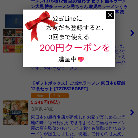
ーメン(3) 6種12食 詰め合わせ セット 熊本ラーメ
在庫あり
ン大黒 博多ラーメン秀ちゃん 鹿児島ラーメンくろ
いわ 博多ラーメンだるま 京都ラーメン来来亭 徳
並び順
:
島ラーメンふく利
[
T27FS22GBPT
]
4,999
円
(税込)
絞り込む
在庫数 17セット
私たちの「ご当地ラーメン ギフトボックス」は、
厳選された西日本の名店ラーメンを集めた贅沢な
詰め合わせです。全国各地の食文化を堪能できる
このセットは、ラーメン好きにはたまらない一品
です。お好きなラーメン…
【ギフトボックス】ご当地ラーメン 東日本6店舗
12食セット
[
T27FS25GBPT
]
5,346
円
(税込)
在庫数 43点
東日本の超有名店が監修したお家で楽しめるご当
地の味！毎日行列ができるようなご当地ラーメン
屋の店主監修のもと、ご自宅でも簡単に作れるラ
ーメンが誕生しました。現地まで行くのは大変、