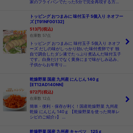
家のフライパンでたった5分で完全再現する方…
トッピング おつまみに 味付玉子 5個入り ネオフー
ズ
[
T91NF00132
]
513
円
(税込)
在庫数 57点
トッピング おつまみに 味付玉子 5個入り ネオフ
ーズ だしの味がしっかり効いた味付煮卵です 独
自で調合したダシ液でたっぷり煮込んだ味付玉子
です。白身だけでなく黄身にまで味がしみ込み、
子供からお年寄り…
乾燥野菜 国産 九州産 にんじん 140ｇ
[
ET12AD140NN
]
972
円
(税込)
在庫数 12点
簡単・便利・保存が利く！国産乾燥野菜 九州産
乾燥 にんじん 140ｇ 【乾燥野菜を使った簡単レ
シピのご紹介♪】 …
乾燥野菜 国産 九州産 キャベツ 125ｇ