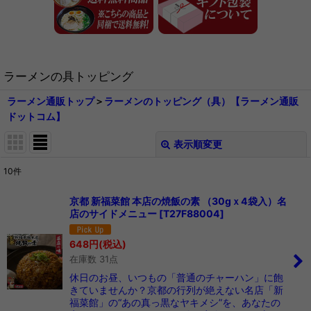
ラーメンの具トッピング
ラーメン通販トップ
＞
ラーメンのトッピング（具）【ラーメン通販
ドットコム】
表示順変更
閉じる
10
件
表示数
:
京都 新福菜館 本店の焼飯の素 （30gｘ4袋入）名
店のサイドメニュー
[
T27F88004
]
在庫あり
648
円
(税込)
並び順
:
在庫数 31点
休日のお昼、いつもの「普通のチャーハン」に飽
絞り込む
きていませんか？京都の行列が絶えない名店「新
福菜館」の“あの真っ黒なヤキメシ”を、あなたの