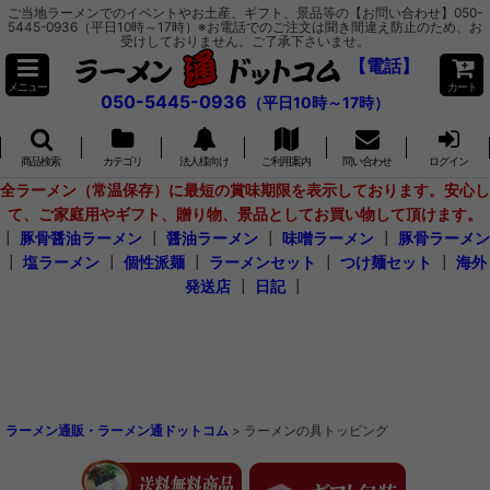
ご当地ラーメンでのイベントやお土産、ギフト、景品等の【お問い合わせ】050-
5445-0936（平日10時～17時）※お電話でのご注文は聞き間違え防止のため、お
受けしておりません。ご了承下さいませ。
【電話】
メニュー
カート
050-5445-0936
（平日10時～17時）
商品検索
カテゴリ
法人様向け
ご利用案内
問い合わせ
ログイン
全ラーメン（常温保存）に最短の賞味期限を表示しております。安心し
て、ご家庭用やギフト、贈り物、景品としてお買い物して頂けます。
┃
豚骨醤油ラーメン
┃
醤油ラーメン
┃
味噌ラーメン
┃
豚骨ラーメン
┃
塩ラーメン
┃
個性派麺
┃
ラーメンセット
┃
つけ麺セット
┃
海外
発送店
┃
日記
┃
ラーメン通販・ラーメン通ドットコム
>
ラーメンの具トッピング