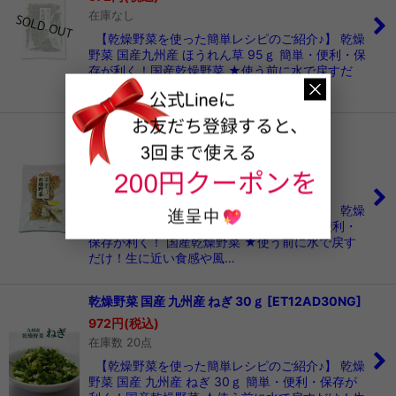
在庫なし
【乾燥野菜を使った簡単レシピのご紹介♪】 乾燥
野菜 国産九州産 ほうれん草 95ｇ 簡単・便利・保
存が利く！国産乾燥野菜 ★使う前に水で戻すだ
け！生に近い食感や風味・香りが…
乾燥野菜 国産 山口県産 れんこん 60ｇ
[
ET12AD60RN
]
972
円
(税込)
在庫数 20点
【乾燥野菜を使った簡単レシピのご紹介♪】 乾燥
野菜 国産 山口県産 れんこん 60ｇ 簡単・便利・
保存が利く！ 国産乾燥野菜 ★使う前に水で戻す
だけ！生に近い食感や風…
乾燥野菜 国産 九州産 ねぎ 30ｇ
[
ET12AD30NG
]
972
円
(税込)
在庫数 20点
【乾燥野菜を使った簡単レシピのご紹介♪】 乾燥
野菜 国産 九州産 ねぎ 30ｇ 簡単・便利・保存が