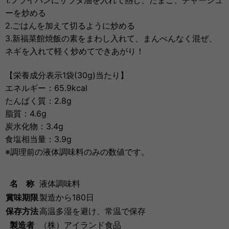
ーを炒める
2.ごはんを加えて切るように炒める
3.新福菜館焼飯の素をまわし入れて、まんべんなく混ぜ、
ネギを入れて軽く炒めてできあがり！
【栄養成分表示1袋(30g)当たり】
エネルギー：65.9kcal
たんぱく質：2.8g
脂質：4.6g
炭水化物：3.4g
食塩相当量：3.9g
※調理前の液体調味料のみの数値です。
名 称
液体調味料
賞味期限
製造から180日
保存方法
高温多湿を避け、常温で保存
製造者
（株）アイランド食品