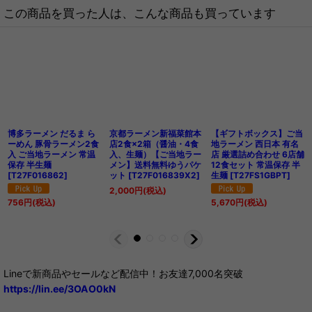
この商品を買った人は、こんな商品も買っています
博多ラーメン だるま ら
京都ラーメン新福菜館本
【ギフトボックス】ご当
ーめん 豚骨ラーメン2食
店2食×2箱（醤油・4食
地ラーメン 西日本 有名
入 ご当地ラーメン 常温
入、生麺）【ご当地ラー
店 厳選詰め合わせ 6店舗
保存 半生麺
メン】送料無料ゆうパケ
12食セット 常温保存 半
[
T27F016862
]
ット
[
T27F016839X2
]
生麺
[
T27FS1GBPT
]
2,000
円
(税込)
756
円
(税込)
5,670
円
(税込)
Lineで新商品やセールなど配信中！お友達7,000名突破
https://lin.ee/3OAO0kN