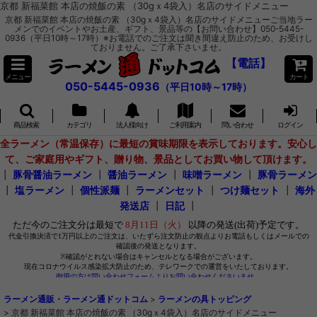
京都 新福菜館 本店の焼飯の素 （30gｘ4袋入）名店のサイドメニュー
京都 新福菜館 本店の焼飯の素 （30gｘ4袋入）名店のサイドメニューご当地ラー
メンでのイベントやお土産、ギフト、景品等の【お問い合わせ】050-5445-
0936（平日10時～17時）※お電話でのご注文は聞き間違え防止のため、お受けし
ておりません。ご了承下さいませ。
【電話】
メニュー
カート
050-5445-0936
（平日10時～17時）
商品検索
カテゴリ
法人様向け
ご利用案内
問い合わせ
ログイン
全ラーメン（常温保存）に最短の賞味期限を表示しております。安心し
て、ご家庭用やギフト、贈り物、景品としてお買い物して頂けます。
┃
豚骨醤油ラーメン
┃
醤油ラーメン
┃
味噌ラーメン
┃
豚骨ラーメン
┃
塩ラーメン
┃
個性派麺
┃
ラーメンセット
┃
つけ麺セット
┃
海外
発送店
┃
日記
┃
ラーメン通販・ラーメン通ドットコム
>
ラーメンの具トッピング
>
京都 新福菜館 本店の焼飯の素 （30gｘ4袋入）名店のサイドメニュー