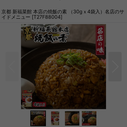
京都 新福菜館 本店の焼飯の素 （30gｘ4袋入）名店のサ
イドメニュー
[
T27F88004
]