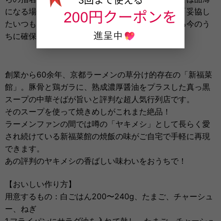
になる場合がございます。休日のランチタイムを「妥協し
たいつもの味」で終わらせないために、在庫がある今のう
ちに確保してください。
創業から60余年、京都ラーメンの草分け的存在の「新福菜
館」。豚骨と鶏ガラに、熟成濃厚醤油をプラスした真っ黒
スープの中華そばが旨いと評判な超人気行列店です。
そのスープを使って焼きめしがこれまた絶品！
ラーメンファンの間では噂の「ヤキメシ」として長らく愛
され続けている新福菜館の焼飯の味がご自宅で手軽に再現
できます。
あの評判のヤキメシの香ばしい味わいをおうちで！
【おいしい作り方】
用意するもの：白ごはん200〜240g、たまご、チャーシュ
ー、ねぎ
1.フライパンにサラダ油を入れて熱し、たまご、チャーシュ