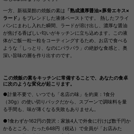
一方、新福菜館の焼飯の素は
「熟成濃厚醤油×豚骨エキス×
ラード」
をブレンドした液体ペーストです。 熱したフライ
パンにまわし入れた瞬間、ラードが溶け出し、濃厚な醤油
が焦げる香ばしい匂いがキッチンに立ち込めます。この液
体がご飯一粒一粒をコーティングするため、お店で食べる
ような「しっとり、なのにパラパラ」の絶妙な食感と、奥
深い旨味の層を作り出すのです。
こ
の焼飯の素をキッチンに常備することで、あなたの食卓
に次のような変化が起こります。
●計量不要で、いつでも「名店の味」を約束：1食分
（30g）の使い切りパックだから、スプーンで調味料を量
る手間も、味が薄くなる失敗もありません。
●1食わずか162円の贅沢：家族4人で外食に行けば数千円か
かるところ、たった648円（税込）で全員が「お店みた