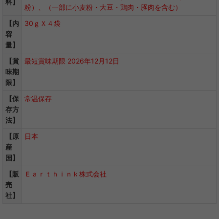
料】
粉）、（一部に小麦粉・大豆・鶏肉・豚肉を含む）
【内
30ｇＸ４袋
容
量】
【賞
最短賞味期限 2026年12月12日
味期
限】
【保
常温保存
存方
法】
【原
日本
産
国】
【販
Ｅａｒｔｈｉｎｋ株式会社
売
社】