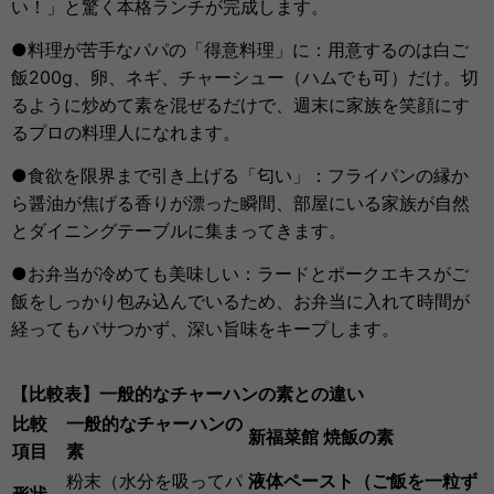
い！」と驚く本格ランチが完成します。
●料理が苦手なパパの「得意料理」に：用意するのは白ご
飯200g、卵、ネギ、チャーシュー（ハムでも可）だけ。切
るように炒めて素を混ぜるだけで、週末に家族を笑顔にす
るプロの料理人になれます。
●食欲を限界まで引き上げる「匂い」：フライパンの縁か
ら醤油が焦げる香りが漂った瞬間、部屋にいる家族が自然
とダイニングテーブルに集まってきます。
●お弁当が冷めても美味しい：ラードとポークエキスがご
飯をしっかり包み込んでいるため、お弁当に入れて時間が
経ってもパサつかず、深い旨味をキープします。
【比較表】一般的なチャーハンの素との違い
比較
一般的なチャーハンの
新福菜館 焼飯の素
項目
素
粉末（水分を吸ってパ
液体ペースト（ご飯を一粒ず
形状