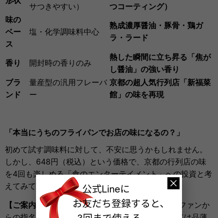
サつきやすい）
つコーティング）
味の
熟成濃厚醤油・豚骨・鶏ガ
ベー
塩・化学調味料中心
ラ・ラード
ス
熱した瞬間に立ち昇る「焦が
香り
開封時の香りのみ
し醤油」の強い香り
ブラ
量産型の汎用フレーバ
京都の超人気行列店「新福菜
ンド
ー
館」の味を再現
「本当にうちのフライパンでお店の味になるの？」
初めて試す調味料に対して、不安に思うかもしれません。
しかし、648円（税込）という価格で、京都の行列店の味
を4回も楽しめる「食のエンターテイメント」への投資と考
えてみてください。
【ご案内】在庫状況について
本商品は、ラーメンファンか
らの指名買いが多い人気商品のため、時期によっては品薄