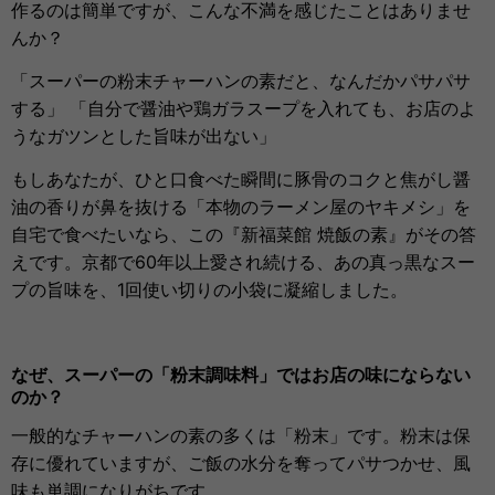
作るのは簡単ですが、こんな不満を感じたことはありませ
んか？
「スーパーの粉末チャーハンの素だと、なんだかパサパサ
する」 「自分で醤油や鶏ガラスープを入れても、お店のよ
うなガツンとした旨味が出ない」
もしあなたが、ひと口食べた瞬間に豚骨のコクと焦がし醤
油の香りが鼻を抜ける「本物のラーメン屋のヤキメシ」を
自宅で食べたいなら、この『新福菜館 焼飯の素』がその答
えです。京都で60年以上愛され続ける、あの真っ黒なスー
プの旨味を、1回使い切りの小袋に凝縮しました。
なぜ、スーパーの「粉末調味料」ではお店の味にならない
のか？
一般的なチャーハンの素の多くは「粉末」です。粉末は保
存に優れていますが、ご飯の水分を奪ってパサつかせ、風
味も単調になりがちです。