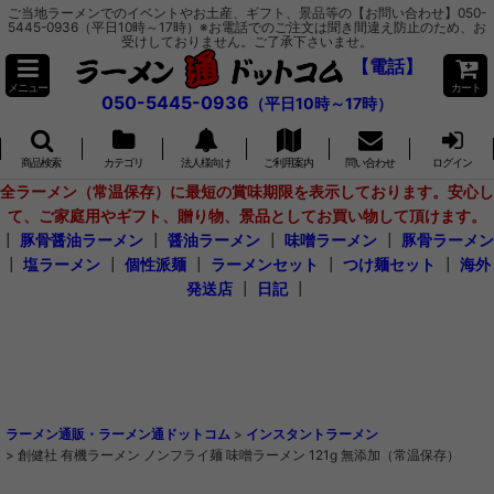
ご当地ラーメンでのイベントやお土産、ギフト、景品等の【お問い合わせ】050-
5445-0936（平日10時～17時）※お電話でのご注文は聞き間違え防止のため、お
受けしておりません。ご了承下さいませ。
【電話】
メニュー
カート
050-5445-0936
（平日10時～17時）
商品検索
カテゴリ
法人様向け
ご利用案内
問い合わせ
ログイン
全ラーメン（常温保存）に最短の賞味期限を表示しております。安心し
て、ご家庭用やギフト、贈り物、景品としてお買い物して頂けます。
┃
豚骨醤油ラーメン
┃
醤油ラーメン
┃
味噌ラーメン
┃
豚骨ラーメン
┃
塩ラーメン
┃
個性派麺
┃
ラーメンセット
┃
つけ麺セット
┃
海外
発送店
┃
日記
┃
ラーメン通販・ラーメン通ドットコム
>
インスタントラーメン
>
創健社 有機ラーメン ノンフライ麺 味噌ラーメン 121g 無添加（常温保存）