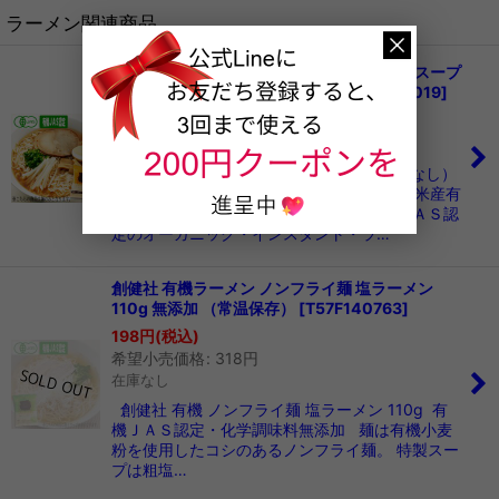
ラーメン関連商品
創健社 有機ラーメン ノンフライラーメン（スープ
なし） 75g 無添加（常温保存）
[
T57F140019
]
204
円
(税込)
在庫数 3点
創健社 有機 ノンフライラーメン（スープなし）
75g 有機ＪＡＳ認定・化学調味料無添加 北米産有
機小麦と瀬戸内海の塩のみを使用。 有機ＪＡＳ認
定のオーガニック・インスタント・ラ…
創健社 有機ラーメン ノンフライ麺 塩ラーメン
110g 無添加 （常温保存）
[
T57F140763
]
198
円
(税込)
希望小売価格
:
318
円
在庫なし
創健社 有機 ノンフライ麺 塩ラーメン 110g 有
機ＪＡＳ認定・化学調味料無添加 麺は有機小麦
粉を使用したコシのあるノンフライ麺。 特製スー
プは粗塩…