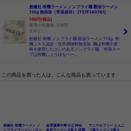
創健社 有機ラーメン ノンフライ麺 醤油ラーメン
110g 無添加（常温保存）
[
T57F140761
]
198
円
(税込)
希望小売価格
:
318
円
在庫なし
創健社 有機 ノンフライ麺 醤油ラーメン 110g 有
機ＪＡＳ認定・化学調味料無添加 麺は有機小麦
粉を使用したコシのあるノンフライ麺。 特製スー
プは有機しょうゆをベー…
この商品を買った人は、こんな商品も買っています
創健社 有機ラーメン ノ
金澤濃厚中華そば 神仙
アニマルフリー とんこ
ンフライラーメン（スー
金沢ラーメン 2食入 淡麗
つ風ラーメン 2食入