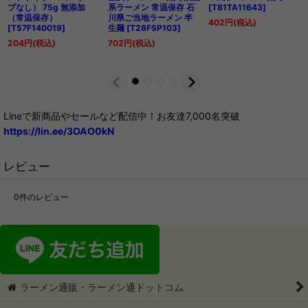
プなし） 75g 無添加
系ラーメン 常温保存 石
[
T81TA11643
]
（常温保存）
川県ご当地ラーメン 半
402
円
(税込)
[
T57F140019
]
生麺
[
T28FSP103
]
204
円
(税込)
702
円
(税込)
Lineで新商品やセールなど配信中！お友達7,000名突破
https://lin.ee/3OAO0kN
レビュー
0
件のレビュー
ラーメン通販・ラーメン通ドットコム