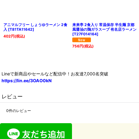
マルフリー しょうゆラーメン 2食
来来亭 2食入り 常温保存 半生麺 京都
アニマ
81TA11642
]
風醤油の鶏ガラスープ 有名店ラーメン
食入
[
[
T27F014164
]
円
(税込)
402
756
円
(税込)
Lineで新商品やセールなど配信中！お友達7,000名突破
https://lin.ee/3OAO0kN
レビュー
0
件のレビュー