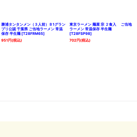
ンタンメン（３人前）Ｂ1グラン
東京ラーメン 麺屋 宗 ２食入 ご当地
大阪 
認 千葉県 ご当地ラーメン 常温
ラーメン 常温保存 半生麺
入 ご
半生麺
[
T28FRM65
]
[
T28FSP98
]
[
T28F
(税込)
702
円
(税込)
702
円