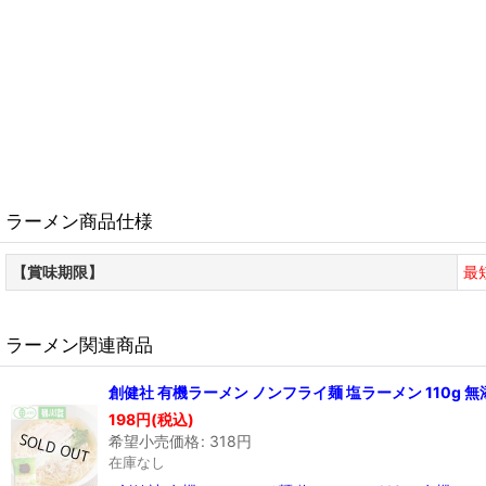
ラーメン商品仕様
【賞味期限】
最
ラーメン関連商品
創健社 有機ラーメン ノンフライ麺 塩ラーメン 110g 
198
円
(税込)
希望小売価格
:
318
円
在庫なし