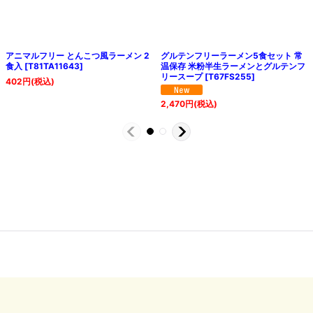
ルフリー とんこつ風ラーメン 2
グルテンフリーラーメン5食セット 常
勝浦タ
T81TA11643
]
温保存 米粉半生ラーメンとグルテンフ
プリ公
リースープ
[
T67FS255
]
保存 
円
(税込)
951
円
2,470
円
(税込)