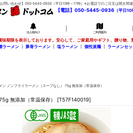
い合わせ】050-5445-0936（平日10時～17時）※お電話でのご注文は聞
【電話】050-5445-0936
（平日10
法人様向け
ご利用案内
賞味期限を表示しております。安心して、ご家庭用やギフト、贈り物、
噌ラーメン
┃
豚骨ラーメン
┃
塩ラーメン
┃
個性派麺
┃
ラーメンセッ
メン ノンフライラーメン（スープなし） 75g 無添加（常温保存）
75g 無添加（常温保存）
[
T57F140019
]