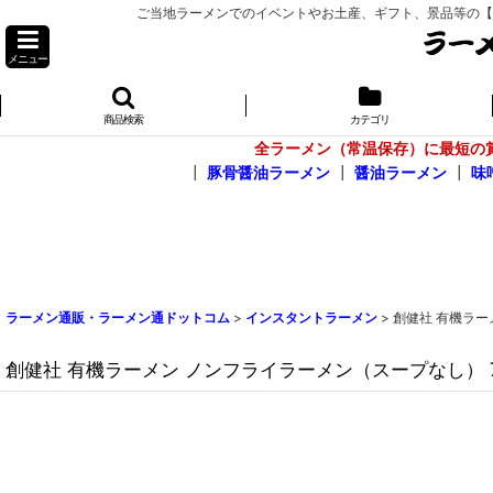
ご当地ラーメンでのイベントやお土産、ギフト、景品等の【お問
メニュー
商品検索
カテゴリ
全ラーメン（常温保存）に最短の
┃
豚骨醤油ラーメン
┃
醤油ラーメン
┃
味
ラーメン通販・ラーメン通ドットコム
>
インスタントラーメン
>
創健社 有機ラー
創健社 有機ラーメン ノンフライラーメン（スープなし） 