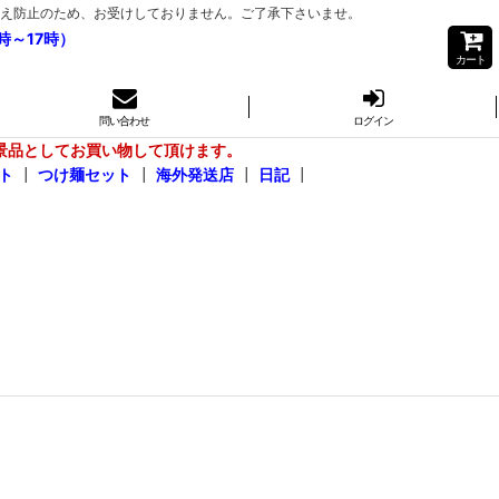
き間違え防止のため、お受けしておりません。ご了承下さいませ。
時～17時）
カート
問い合わせ
ログイン
景品としてお買い物して頂けます。
ト
┃
つけ麺セット
┃
海外発送店
┃
日記
┃