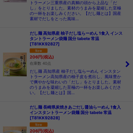
トラーメン三重県産の真鯛の頭から上品な「だ
し」をとりました。素材のうまみを凝縮した至極
の一杯をお楽しみください。【だし麺とは】国産
素材でだしをとった風味…
だし麺 高知県産 柚子だし塩らーめん 1食入 インス
タントラーメン袋麺 国分 tabete 常温
[
T81KK92827
]
206
円
(税込)
在庫数 40点
だし麺 高知県産 柚子だし塩らーめん インスタン
トラーメン高知県産の柚子皮を煮出し、風味豊か
で爽やかな味わいの「だし」をとりました。素材
のうまみを凝縮した至極の一杯をお楽しみくださ
い。【だし麺とは】国…
だし麺 長崎県炭焼きあごだし醤油らーめん 1食入
インスタントラーメン袋麺 国分 tabete 常温
[
T81KK92828
]
206
円
(税込)