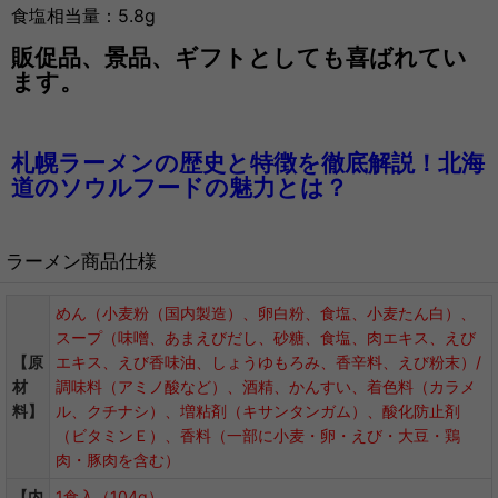
食塩相当量：5.8g
販促品、景品、ギフトとしても喜ばれてい
ます。
札幌ラーメンの歴史と特徴を徹底解説！北海
道のソウルフードの魅力とは？
ラーメン商品仕様
めん（小麦粉（国内製造）、卵白粉、食塩、小麦たん白）、
スープ（味噌、あまえびだし、砂糖、食塩、肉エキス、えび
【原
エキス、えび香味油、しょうゆもろみ、香辛料、えび粉末）/
材
調味料（アミノ酸など）、酒精、かんすい、着色料（カラメ
料】
ル、クチナシ）、増粘剤（キサンタンガム）、酸化防止剤
（ビタミンＥ）、香料（一部に小麦・卵・えび・大豆・鶏
肉・豚肉を含む）
【内
1食入（104g）