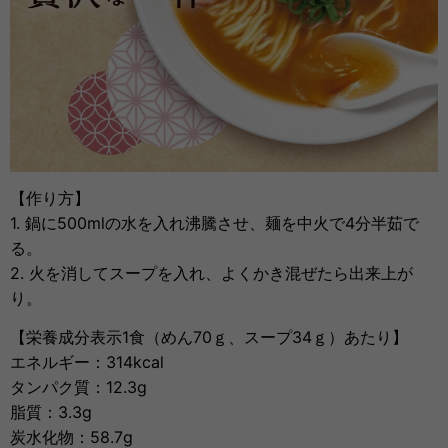
【作り方】
1. 鍋に500mlの水を入れ沸騰させ、麺を中火で4分半茹で
る。
2. 火を消してスープを入れ、よくかき混ぜたら出来上が
り。
【栄養成分表示1食（めん70ｇ、スープ34ｇ）あたり】
エネルギー：314kcal
タンパク質：12.3g
脂質：3.3g
炭水化物：58.7g