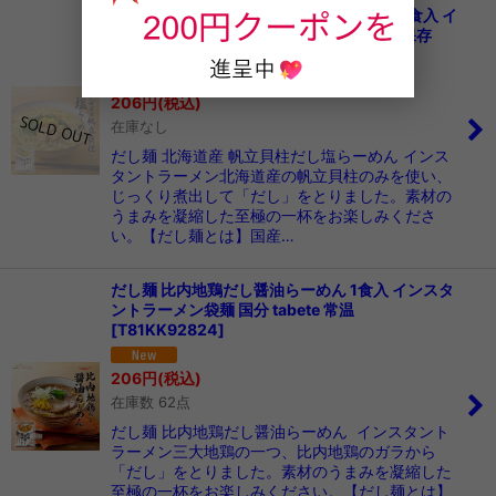
だし麺 北海道産 帆立貝柱だし塩らーめん 1食入 イ
ンスタントラーメン袋麺 国分 tabete 常温保存
[
T81KK92823
]
206
円
(税込)
在庫なし
だし麺 北海道産 帆立貝柱だし塩らーめん インス
タントラーメン北海道産の帆立貝柱のみを使い、
じっくり煮出して「だし」をとりました。素材の
うまみを凝縮した至極の一杯をお楽しみくださ
い。【だし麺とは】国産…
だし麺 比内地鶏だし醤油らーめん 1食入 インスタ
ントラーメン袋麺 国分 tabete 常温
[
T81KK92824
]
206
円
(税込)
在庫数 62点
だし麺 比内地鶏だし醤油らーめん インスタント
ラーメン三大地鶏の一つ、比内地鶏のガラから
「だし」をとりました。素材のうまみを凝縮した
至極の一杯をお楽しみください。【だし麺とは】