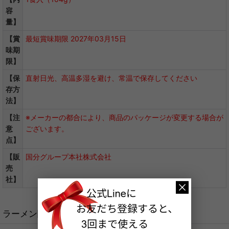
容
量】
【賞
最短賞味期限 2027年03月15日
味期
限】
【保
直射日光、高温多湿を避け、常温で保存してください
存方
法】
【注
※メーカーの都合により、商品のパッケージが変更する場合が
意
ございます。
点】
【販
国分グループ本社株式会社
売
社】
ラーメン関連商品