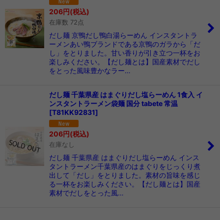
206
円
(税込)
在庫数 72点
だし麺 京鴨だし鴨白湯らーめん インスタントラ
ーメンあい鴨ブランドである京鴨のガラから「だ
し」をとりました。甘い香りが引き立つ一杯をお
楽しみください。【だし麺とは】国産素材でだし
をとった風味豊かなラー…
だし麺 千葉県産 はまぐりだし塩らーめん 1食入 イ
ンスタントラーメン袋麺 国分 tabete 常温
[
T81KK92831
]
206
円
(税込)
在庫なし
だし麺 千葉県産 はまぐりだし塩らーめん インス
タントラーメン千葉県産のはまぐりをじっくり煮
出して「だし」をとりました。素材の旨味を感じ
る一杯をお楽しみください。【だし麺とは】国産
素材でだしをとった風…