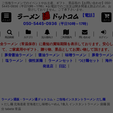
ご当地ラーメンでのイベントやお土産、ギフト、景品等の【お問い合わせ】050-
5445-0936（平日10時～17時）※お電話でのご注文は聞き間違え防止のため、お
受けしておりません。ご了承下さいませ。
【電話】
メニュー
カート
050-5445-0936
（平日10時～17時）
商品検索
カテゴリ
法人様向け
ご利用案内
問い合わせ
ログイン
全ラーメン（常温保存）に最短の賞味期限を表示しております。安心し
て、ご家庭用やギフト、贈り物、景品としてお買い物して頂けます。
┃
豚骨醤油ラーメン
┃
醤油ラーメン
┃
味噌ラーメン
┃
豚骨ラーメン
┃
塩ラーメン
┃
個性派麺
┃
ラーメンセット
┃
つけ麺セット
┃
海外
発送店
┃
日記
┃
ラーメン通販・ラーメン通ドットコム
>
ご当地インスタントラーメン だし麺
>
だし麺 北海道産 甘海老だし味噌らーめん 1食入 インスタントラーメン 袋麺 国
分 tabete 常温