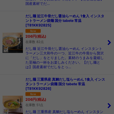
国産素材でだ…
だし麺 近江牛骨だし醤油らーめん 1食入 インスタ
ントラーメン袋麺 国分 tabete 常温
[
T81KK92825
]
206
円
(税込)
在庫数 82点
だし麺 近江牛骨だし醤油らーめん インスタント
ラーメン三大和牛の一つ、近江牛の牛骨から贅沢
に「だし」をとりました。素材のうまみを凝縮し
た至極の一杯をお楽しみください。【だし麺と
は】国産素材でだしをとっ…
だし麺 三重県産 真鯛だし塩らーめん 1食入 インス
タントラーメン袋麺 国分 tabete 常温
[
T81KK92826
]
206
円
(税込)
在庫数 51点
だし麺 三重県産 真鯛だし塩らーめん インスタン