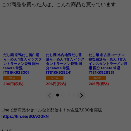
この商品を買った人は、こんな商品も買っています
だし麺 京鴨だし鴨白湯
だし麺 比内地鶏だし醤
だし麺 名古屋コーチン
らーめん 1食入 インスタ
油らーめん 1食入 インス
鶏塩白湯らーめん 1食入
ントラーメン袋麺 国分
タントラーメン袋麺 国
インスタントラーメン袋
tabete 常温
分 tabete 常温
麺 国分 tabete 常温
[
T81KK92830
]
[
T81KK92824
]
[
T81KK92833
]
206
円
(税込)
206
円
(税込)
206
円
(税込)
Lineで新商品やセールなど配信中！お友達7,000名突破
https://lin.ee/3OAO0kN