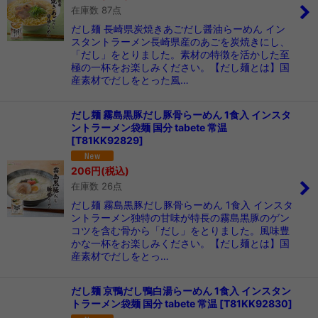
在庫数 87点
だし麺 長崎県炭焼きあごだし醤油らーめん イン
スタントラーメン長崎県産のあごを炭焼きにし、
「だし」をとりました。素材の特徴を活かした至
極の一杯をお楽しみください。【だし麺とは】国
産素材でだしをとった風…
だし麺 霧島黒豚だし豚骨らーめん 1食入 インスタ
ントラーメン袋麺 国分 tabete 常温
[
T81KK92829
]
206
円
(税込)
在庫数 26点
だし麺 霧島黒豚だし豚骨らーめん 1食入 インスタ
ントラーメン独特の甘味が特長の霧島黒豚のゲン
コツを含む骨から「だし」をとりました。風味豊
かな一杯をお楽しみください。【だし麺とは】国
産素材でだしをとっ…
だし麺 京鴨だし鴨白湯らーめん 1食入 インスタン
トラーメン袋麺 国分 tabete 常温
[
T81KK92830
]