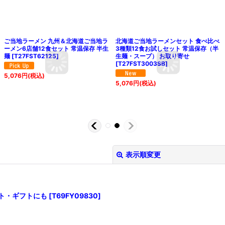
ご当地ラーメン 九州＆北海道ご当地ラ
北海道ご当地ラーメンセット 食べ比べ
ーメン6店舗12食セット 常温保存 半生
3種類12食お試しセット 常温保存（半
麺
[
T27FST62125
]
生麺・スープ） お取り寄せ
[
T27FST3003SB
]
5,076
円
(税込)
5,076
円
(税込)
表示順変更
ント・ギフトにも
[
T69FY09830
]