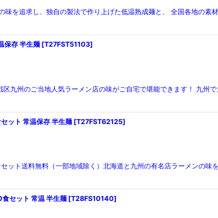
 生の味を追求し、独自の製法で作り上げた低温熟成麺と、 全国各地の素
温保存 半生麺
[
T27FST51103
]
激戦区九州のご当地人気ラーメン店の味がご自宅で堪能できます！ 九州
セット 常温保存 半生麺
[
T27FST62125
]
2食セット送料無料（一部地域除く）北海道と九州の有名店ラーメンの味
0食セット 常温 半生麺
[
T28FS10140
]