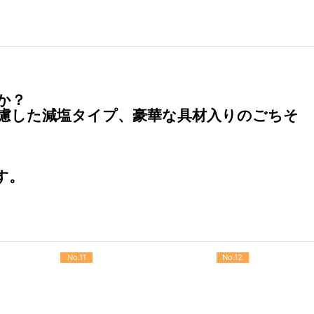
か？
慮した減塩タイプ、豪華な具材入りのごちそ
す。
。
No.11
No.12