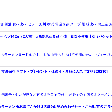
種4食 醤油 食べ比べ セット 旭川 横浜 常温保存 スープ 麺 味比べ 
ードル 142g（2人前）ｘ6袋 東亜食品 小麦・食塩不使用【ゆうパケッ
0％のラーメンヌードルです。 動物由来のものは不使用のため、ヴィー
ット｜常温保存 ギフト・プレゼント・仕送り・景品に人気
[
T27F328216
]
｜来来亭・せたが屋など有名店を自宅で🍜 行列必至の全国名店ラーメンが、
ーメン 玉林園てんかけ 3店舗9食 詰め合わせセットご当地 有名店 ラ