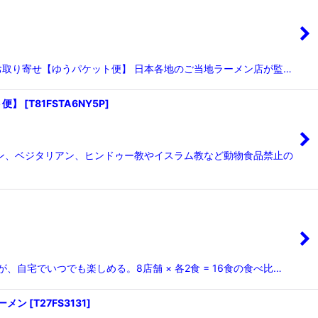
お土産 お取り寄せ【ゆうパケット便】 日本各地のご当地ラーメン店が監…
ト便】
[
T81FSTA6NY5P
]
ガン、ベジタリアン、ヒンドゥー教やイスラム教など動物食品禁止の
自宅でいつでも楽しめる。8店舗 × 各2食 = 16食の食べ比…
ーメン
[
T27FS3131
]