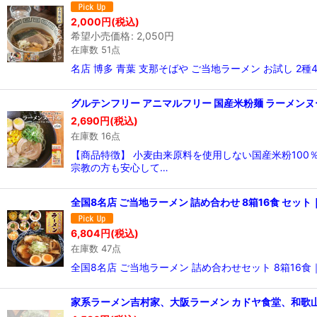
2,000
円
(税込)
希望小売価格
:
2,050
円
在庫数 51点
名店 博多 青葉 支那そばや ご当地ラーメン お試し 2
グルテンフリー アニマルフリー 国産米粉麺 ラーメンヌ
2,690
円
(税込)
在庫数 16点
【商品特徴】 小麦由来原料を使用しない国産米粉10
宗教の方も安心して…
全国8名店 ご当地ラーメン 詰め合わせ 8箱16食 セ
6,804
円
(税込)
在庫数 47点
全国8名店 ご当地ラーメン 詰め合わせセット 8箱16食
家系ラーメン吉村家、大阪ラーメン カドヤ食堂、和歌山ラ