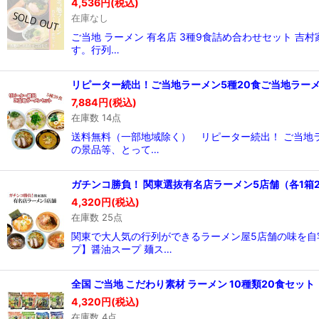
4,536
円
(税込)
在庫なし
ご当地 ラーメン 有名店 3種9食詰め合わせセット 
す。行列…
リピーター続出！ご当地ラーメン5種20食ご当地ラー
7,884
円
(税込)
在庫数 14点
送料無料（一部地域除く） リピーター続出！ ご当地ラ
の景品等、とって…
ガチンコ勝負！ 関東選抜有名店ラーメン5店舗（各1箱
4,320
円
(税込)
在庫数 25点
関東で大人気の行列ができるラーメン屋5店舗の味を自
プ】醤油スープ 麺ス…
全国 ご当地 こだわり素材 ラーメン 10種類20食セッ
4,320
円
(税込)
在庫数 4点