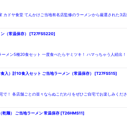
吉村家 カドヤ食堂 てんかけご当地有名店監修のラーメンから厳選された
メン（常温保存）
[
T27FS5220
]
ーメン5種20食セット 一度食べたらヤミツキ！ ハマっちゃう人続出！
2食入）計10食入セット ご当地ラーメン（常温保存）
[
T27FS515
]
宅で！ 各店舗ごとの並々ならぬこだわりをぜひご自宅でお楽しみください
ト（乾麺） ご当地ラーメン 常温保存
[
T26HMS11
]