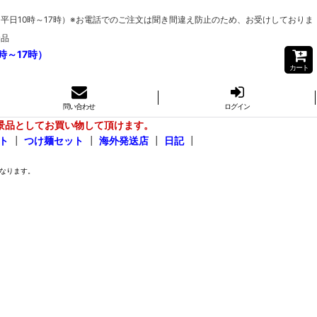
6（平日10時～17時）※お電話でのご注文は聞き間違え防止のため、お受けしておりま
食品
時～17時）
カート
問い合わせ
ログイン
景品としてお買い物して頂けます。
ト
┃
つけ麺セット
┃
海外発送店
┃
日記
┃