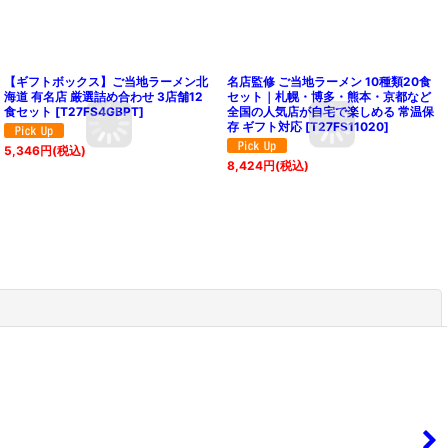
【ギフトボックス】ご当地ラーメン北
名店監修 ご当地ラーメン 10種類20食
海道 有名店 厳選詰め合わせ 3店舗12
セット｜札幌・博多・熊本・京都など
食セット
[
T27FS4GBPT
]
全国の人気店が自宅で楽しめる 常温保
存 ギフト対応
[
T27FS11020
]
5,346
円
(税込)
8,424
円
(税込)
閉じる