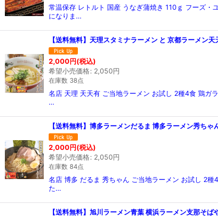
並び順
:
常温保存 レトルト 国産 うなぎ蒲焼き 110ｇ フ
になりま…
【送料無料】天理スタミナラーメン と 京都ラーメン天天有
2,000
円
(税込)
希望小売価格
:
2,050
円
在庫数 38点
名店 天理 天天有 ご当地ラーメン お試し 2種4食 鶏
…
【送料無料】博多ラーメンだるま 博多ラーメン秀ちゃん 
2,000
円
(税込)
希望小売価格
:
2,050
円
在庫数 84点
名店 博多 だるま 秀ちゃん ご当地ラーメン お試し 2
た…
【送料無料】旭川ラーメン青葉 横浜ラーメン支那そばや 