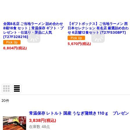
全国8名店 ご当地ラーメン 詰め合わせ
【ギフトボックス】ご当地ラーメン 西
8箱16食 セット｜常温保存 ギフト・プ
日本セレクション 有名店 厳選詰め合わ
レゼント・仕送り・景品に人気
せ 6店舗12食セット
[
T27FS3GBPT
]
[
T27F328216
]
5,670
円
(税込)
6,804
円
(税込)
20
件
表示数
:
常温保存 レトルト 国産 うなぎ蒲焼き 110ｇ プレゼ
在庫あり
3,838
円
(税込)
在庫数 48点