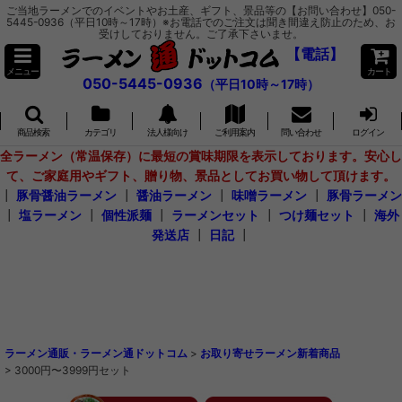
ご当地ラーメンでのイベントやお土産、ギフト、景品等の【お問い合わせ】050-
5445-0936（平日10時～17時）※お電話でのご注文は聞き間違え防止のため、お
受けしておりません。ご了承下さいませ。
【電話】
メニュー
カート
050-5445-0936
（平日10時～17時）
商品検索
カテゴリ
法人様向け
ご利用案内
問い合わせ
ログイン
全ラーメン（常温保存）に最短の賞味期限を表示しております。安心し
て、ご家庭用やギフト、贈り物、景品としてお買い物して頂けます。
┃
豚骨醤油ラーメン
┃
醤油ラーメン
┃
味噌ラーメン
┃
豚骨ラーメン
┃
塩ラーメン
┃
個性派麺
┃
ラーメンセット
┃
つけ麺セット
┃
海外
発送店
┃
日記
┃
ラーメン通販・ラーメン通ドットコム
>
お取り寄せラーメン新着商品
>
3000円〜3999円セット