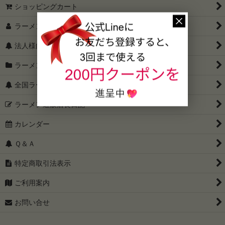
ショッピングカート
〜2999円セット
ラーメン通販マイページ
3000円〜3999円セット
法人様向け
4000円〜4999円セット
ラーメン一覧
5000円以上セット
全国ラーメン地図
こってり系が好きな方に
ラーメン通販店長日記
カレンダー
あっさり系が好きな方に
Ｑ＆Ａ
只今、ラーメン訳ありセール開催中
特定商取引法表示
グルテンフリー
ご利用案内
全国有名店 ご当地ラーメン食べ比べセット（ゆうパケット配
送・送料込み）
お問い合せ
【父の日限定】50代・60代・70代に贈るラーメンギフト特集｜