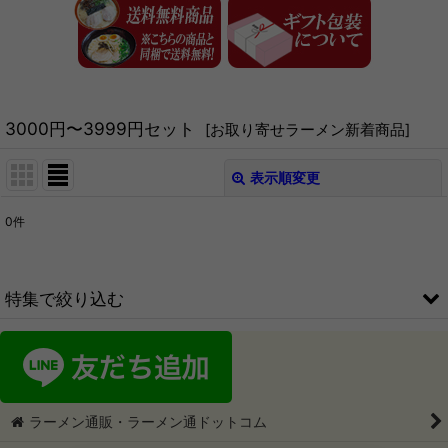
3000円〜3999円セット
[
お取り寄せラーメン新着商品
]
表示順変更
閉じる
0
件
表示数
:
在庫あり
特集で絞り込む
並び順
:
ご当地ラーメン1箱2食入
絞り込む
ご当地ラーメン1箱3食入
ラーメン通販・ラーメン通ドットコム
ご当地ラーメン1箱4食入