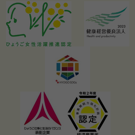
プレゼントに人気の食品
札幌味噌ラーメンの歴史と特徴を徹底解説
【家系ラーメン完全ガイド】本家はどこ？歴史から特徴、ラーメ
ン界への衝撃まで徹底解説！
【40代・50代・60代男性へ】奈良発祥の魂！天理ラーメンの歴
史と進化、健康的な楽しみ方まで徹底解説！
豚骨ラーメン究極読本：発祥秘話から進化の系譜、40代・50
代・60代男性を虜にする魅力の変遷と味わい方
ベジタリアン ラーメン