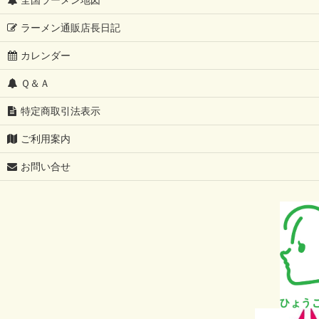
こってり系が好きな方に
ラーメン通販店長日記
カレンダー
あっさり系が好きな方に
Ｑ＆Ａ
只今、ラーメン訳ありセール開催中
特定商取引法表示
グルテンフリー
ご利用案内
全国有名店 ご当地ラーメン食べ比べセット（ゆうパケット配送・送
お問い合せ
【父の日限定】50代・60代・70代に贈るラーメンギフト特集｜プ
札幌味噌ラーメンの歴史と特徴を徹底解説
【家系ラーメン完全ガイド】本家はどこ？歴史から特徴、ラーメン界
【40代・50代・60代男性へ】奈良発祥の魂！天理ラーメンの歴史
豚骨ラーメン究極読本：発祥秘話から進化の系譜、40代・50代・6