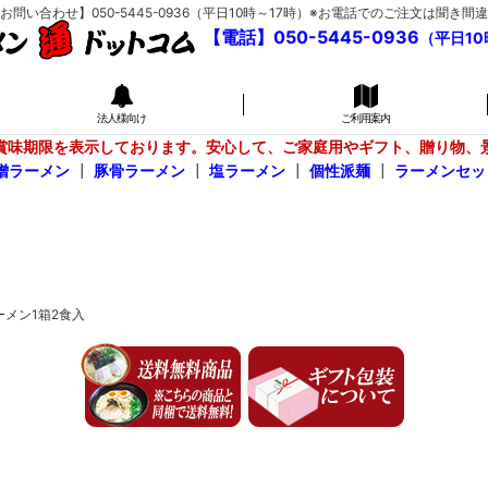
い合わせ】050-5445-0936（平日10時～17時）※お電話でのご注文は聞
【電話】050-5445-0936
（平日10
法人様向け
ご利用案内
賞味期限を表示しております。安心して、ご家庭用やギフト、贈り物、
噌ラーメン
┃
豚骨ラーメン
┃
塩ラーメン
┃
個性派麺
┃
ラーメンセッ
ーメン1箱2食入