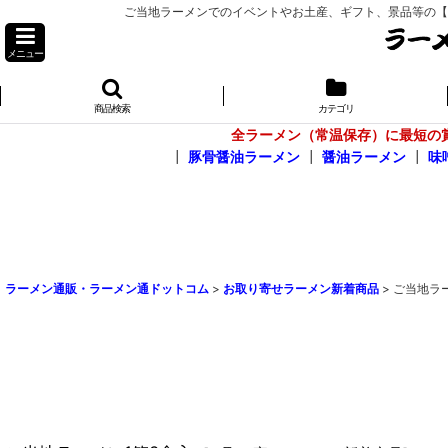
ご当地ラーメンでのイベントやお土産、ギフト、景品等の【お問
メニュー
商品検索
カテゴリ
全ラーメン（常温保存）に最短の
┃
豚骨醤油ラーメン
┃
醤油ラーメン
┃
味
ラーメン通販・ラーメン通ドットコム
>
お取り寄せラーメン新着商品
>
ご当地ラ