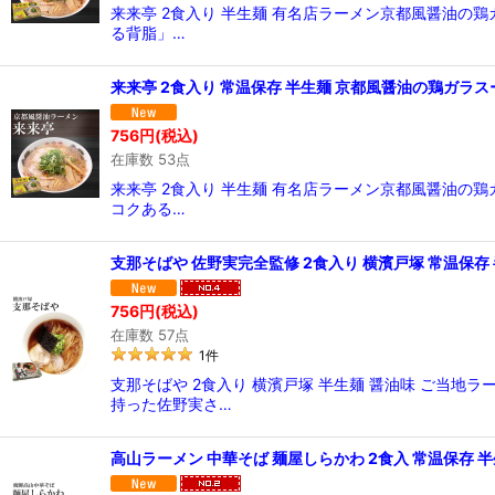
来来亭 2食入り 半生麺 有名店ラーメン京都風醤油の
る背脂」…
来来亭 2食入り 常温保存 半生麺 京都風醤油の鶏ガラス
756
円
(税込)
在庫数 53点
来来亭 2食入り 半生麺 有名店ラーメン京都風醤油の
コクある…
支那そばや 佐野実完全監修 2食入り 横濱戸塚 常温保存
756
円
(税込)
在庫数 57点
1
件
支那そばや 2食入り 横濱戸塚 半生麺 醤油味 ご当
持った佐野実さ…
高山ラーメン 中華そば 麺屋しらかわ 2食入 常温保存 