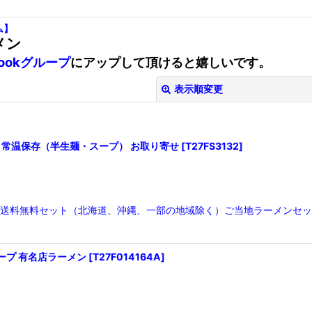
ム】
メン
bookグループ
にアップして頂けると嬉しいです。
表示順変更
豚骨 常温保存（半生麺・スープ） お取り寄せ
[
T27FS3132
]
ット送料無料セット（北海道、沖縄、一部の地域除く）ご当地ラーメンセ
絞り込む
ープ 有名店ラーメン
[
T27F014164A
]