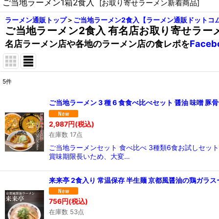
ご当地ラーメン1箱2食入
[
お取り寄せラーメン新着商品
]
ラーメン通販トップ
＞
ご当地ラーメン2食入【ラーメン通販ドットコ
ご当地ラーメン2食入 有名店お取り寄せラー
名店ラーメン店や各地のラーメン店の食レポを
Face
5
件
表示数
:
ご当地ラーメン 3 種 6 食食べ比べセット 醤油 味噌 
在庫あり
2,987
円
(税込)
在庫数 17点
並び順
:
ご当地ラーメンセット 食べ比べ 3種類6食お試しセ
賞味期限長いため、大変…
来来亭 2食入り 常温保存 半生麺 京都風醤油の鶏ガラス
756
円
(税込)
在庫数 53点