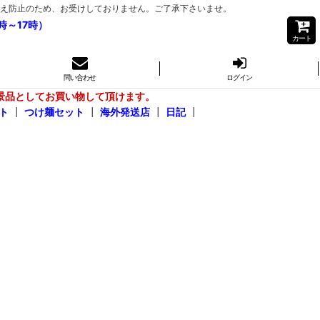
き間違え防止のため、お受けしておりません。ご了承下さいませ。
時～17時）
カート
問い合わせ
ログイン
景品としてお買い物して頂けます。
ト
┃
つけ麺セット
┃
海外発送店
┃
日記
┃