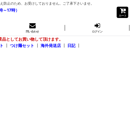
き間違え防止のため、お受けしておりません。ご了承下さいませ。
時～17時）
カート
問い合わせ
ログイン
景品としてお買い物して頂けます。
ト
┃
つけ麺セット
┃
海外発送店
┃
日記
┃