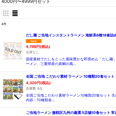
4000円〜4999円セット
4
件
表示数
:
だし麺 ご当地インスタントラーメン 海鮮系6種18食詰
在庫あり
4,768
円
(税込)
在庫なし
並び順
:
国産素材でだしをとった風味豊かな即席めん「だし麺」
ーメン、三重県産の真鯛の風…
全国 ご当地 こだわり素材 ラーメン 10種類20食セッ
4,320
円
(税込)
在庫数 4点
全国ご当地こだわり素材ラーメン10種類20食セット
内容：10種類各…
ご当地ラーメン 激戦区九州の厳選 5店舗10食セット 常