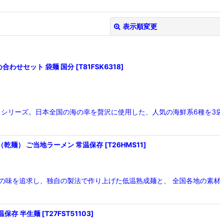
表示順変更
め合わせセット 袋麺 国分
[
T81FSK6318
]
シリーズ。日本全国の海の幸を贅沢に使用した、人気の海鮮系6種を3
絞り込む
ト（乾麺） ご当地ラーメン 常温保存
[
T26HMS11
]
 生の味を追求し、独自の製法で作り上げた低温熟成麺と、 全国各地の素
温保存 半生麺
[
T27FST51103
]