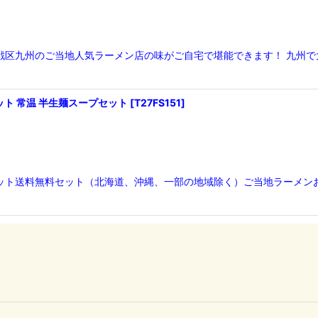
激戦区九州のご当地人気ラーメン店の味がご自宅で堪能できます！ 九州
ット 常温 半生麺スープセット
[
T27FS151
]
セット送料無料セット（北海道、沖縄、一部の地域除く）ご当地ラーメンお