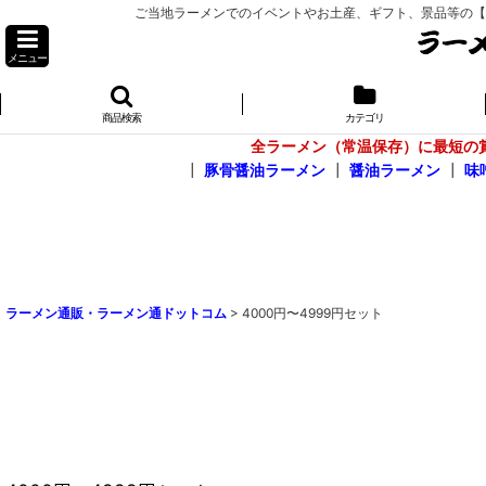
ご当地ラーメンでのイベントやお土産、ギフト、景品等の【お問
メニュー
商品検索
カテゴリ
全ラーメン（常温保存）に最短の
┃
豚骨醤油ラーメン
┃
醤油ラーメン
┃
味
ラーメン通販・ラーメン通ドットコム
>
4000円〜4999円セット