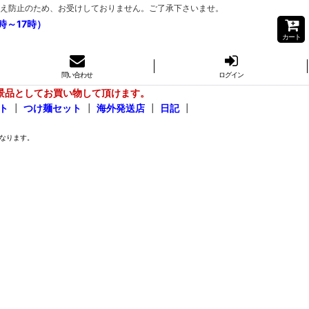
き間違え防止のため、お受けしておりません。ご了承下さいませ。
時～17時）
カート
問い合わせ
ログイン
景品としてお買い物して頂けます。
ト
┃
つけ麺セット
┃
海外発送店
┃
日記
┃