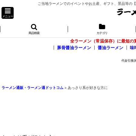
ご当地ラーメンでのイベントやお土産、ギフト、景品等の【お問
メニュー
商品検索
カテゴリ
全ラーメン（常温保存）に最短の
┃
豚骨醤油ラーメン
┃
醤油ラーメン
┃
味
ラーメン通販・ラーメン通ドットコム
>
あっさり系が好きな方に