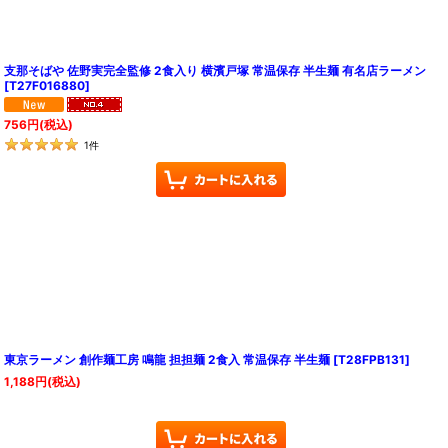
支那そばや 佐野実完全監修 2食入り 横濱戸塚 常温保存 半生麺 有名店ラーメン
[
T27F016880
]
756
円
(税込)
1
件
東京ラーメン 創作麺工房 鳴龍 担担麺 2食入 常温保存 半生麺
[
T28FPB131
]
1,188
円
(税込)