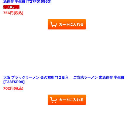
温保存 半生麺
[
T27F016863
]
756
円
(税込)
大阪 ブラックラーメン 金久右衛門２食入 ご当地ラーメン 常温保存 半生麺
[
T28FSP99
]
702
円
(税込)