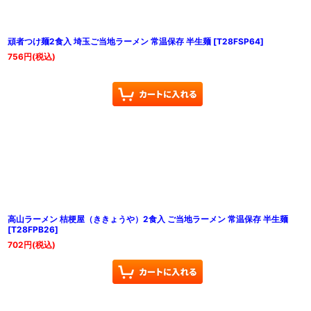
頑者つけ麺2食入 埼玉ご当地ラーメン 常温保存 半生麺
[
T28FSP64
]
756
円
(税込)
高山ラーメン 桔梗屋（ききょうや）2食入 ご当地ラーメン 常温保存 半生麺
[
T28FPB26
]
702
円
(税込)