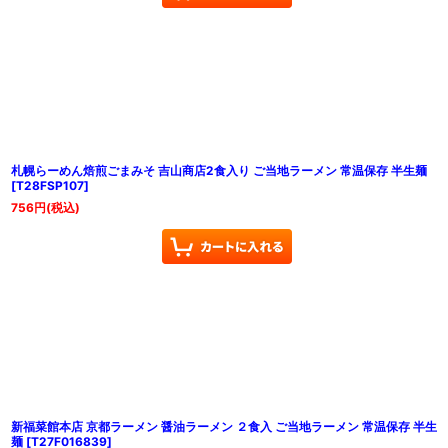
札幌らーめん焙煎ごまみそ 吉山商店2食入り ご当地ラーメン 常温保存 半生麺
[
T28FSP107
]
756
円
(税込)
新福菜館本店 京都ラーメン 醤油ラーメン ２食入 ご当地ラーメン 常温保存 半生
麺
[
T27F016839
]