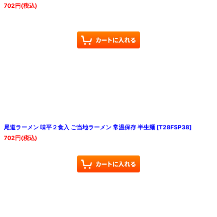
702
円
(税込)
尾道ラーメン 味平２食入 ご当地ラーメン 常温保存 半生麺
[
T28FSP38
]
702
円
(税込)