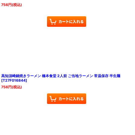
756
円
(税込)
高知須崎鍋焼きラーメン 橋本食堂 2人前 ご当地ラーメン 常温保存 半生麺
[
T27F016844
]
756
円
(税込)