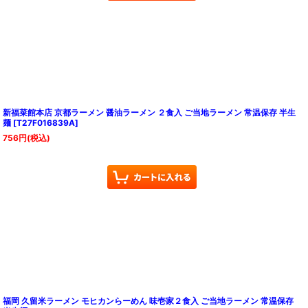
新福菜館本店 京都ラーメン 醤油ラーメン ２食入 ご当地ラーメン 常温保存 半生
麺
[
T27F016839A
]
756
円
(税込)
福岡 久留米ラーメン モヒカンらーめん 味壱家２食入 ご当地ラーメン 常温保存