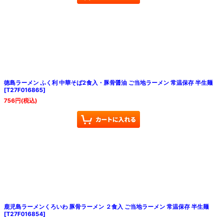
徳島ラーメン ふく利 中華そば2食入・豚骨醤油 ご当地ラーメン 常温保存 半生麺
[
T27F016865
]
756
円
(税込)
鹿児島ラーメンくろいわ 豚骨ラーメン ２食入 ご当地ラーメン 常温保存 半生麺
[
T27F016854
]