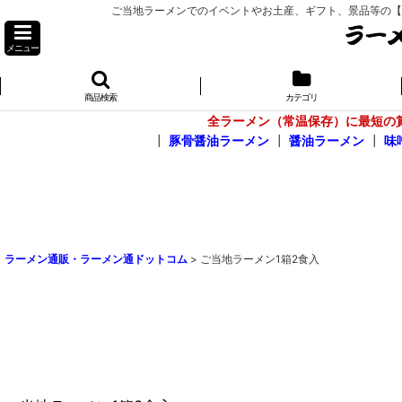
ご当地ラーメンでのイベントやお土産、ギフト、景品等の【お問
メニュー
商品検索
カテゴリ
全ラーメン（常温保存）に最短の
┃
豚骨醤油ラーメン
┃
醤油ラーメン
┃
味
ラーメン通販・ラーメン通ドットコム
>
ご当地ラーメン1箱2食入