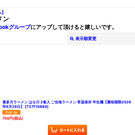
ム】
メン
bookグループ
にアップして頂けると嬉しいです。
表示順変更
絞り込む
喜多方ラーメン はせ川 2食入 ご当地ラーメン 常温保存 半生麺【賞味期限2026
年6月29日】
[
T27F16884
]
756
円
(税込)