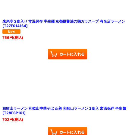
来来亭 2食入り 常温保存 半生麺 京都風醤油の鶏ガラスープ 有名店ラーメン
[
T27F014164
]
756
円
(税込)
和歌山ラーメン 和歌山中華そば 正善 和歌山ラーメン 2食入 常温保存 半生麺
[
T28FSP101
]
702
円
(税込)