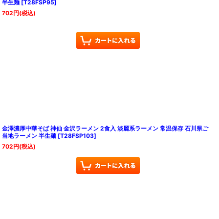
半生麺
[
T28FSP95
]
702
円
(税込)
金澤濃厚中華そば 神仙 金沢ラーメン 2食入 淡麗系ラーメン 常温保存 石川県ご
当地ラーメン 半生麺
[
T28FSP103
]
702
円
(税込)