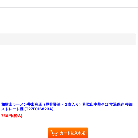
閉じる
和歌山ラーメン井出商店（豚骨醤油・２食入り）和歌山中華そば 常温保存 極細
ストレート麺
[
T27F016823A
]
756
円
(税込)