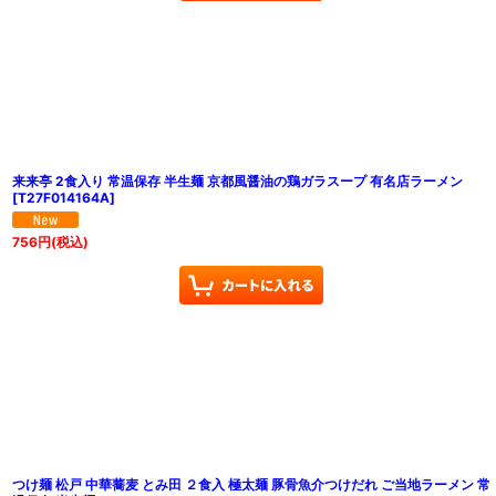
来来亭 2食入り 常温保存 半生麺 京都風醤油の鶏ガラスープ 有名店ラーメン
[
T27F014164A
]
756
円
(税込)
つけ麺 松戸 中華蕎麦 とみ田 ２食入 極太麺 豚骨魚介つけだれ ご当地ラーメン 常