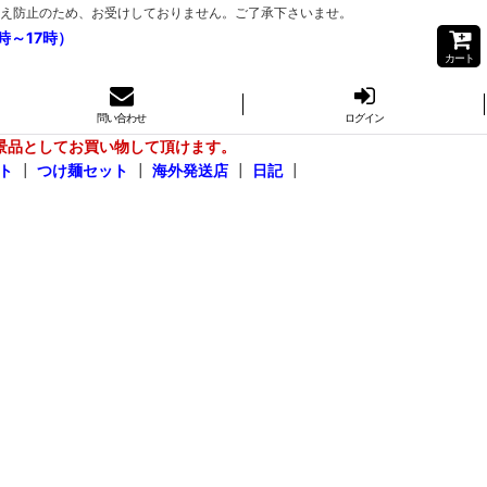
き間違え防止のため、お受けしておりません。ご了承下さいませ。
時～17時）
カート
問い合わせ
ログイン
景品としてお買い物して頂けます。
ト
┃
つけ麺セット
┃
海外発送店
┃
日記
┃