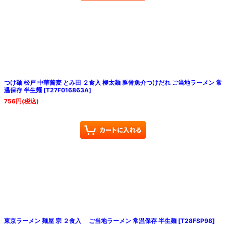
つけ麺 松戸 中華蕎麦 とみ田 ２食入 極太麺 豚骨魚介つけだれ ご当地ラーメン 常
温保存 半生麺
[
T27F016863A
]
756
円
(税込)
東京ラーメン 麺屋 宗 ２食入 ご当地ラーメン 常温保存 半生麺
[
T28FSP98
]