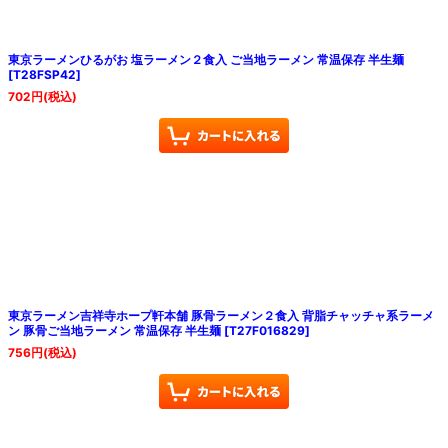
東京ラーメンひるがお 塩ラーメン２食入 ご当地ラーメン 常温保存 半生麺
[
T28FSP42
]
702
円
(税込)
東京ラーメン吉祥寺ホープ軒本舗 豚骨ラーメン２食入 背脂チャッチャ系ラーメ
ン 豚骨ご当地ラーメン 常温保存 半生麺
[
T27F016829
]
756
円
(税込)