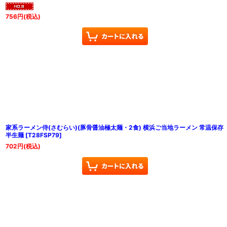
756
円
(税込)
家系ラーメン侍(さむらい)(豚骨醤油極太麺・2食) 横浜ご当地ラーメン 常温保存
半生麺
[
T28FSP79
]
702
円
(税込)