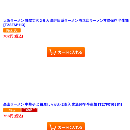
大阪ラーメン 麺屋丈六２食入 高井田系ラーメン 有名店ラーメン常温保存 半生麺
[
T28FSP113
]
702
円
(税込)
高山ラーメン 中華そば 麺屋しらかわ 2食入 常温保存 半生麺
[
T27F016881
]
756
円
(税込)