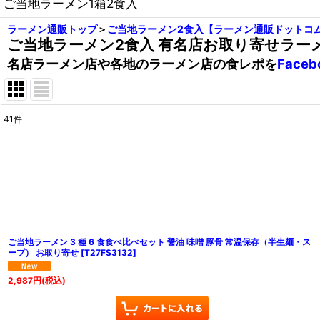
ご当地ラーメン1箱2食入
ラーメン通販トップ
＞
ご当地ラーメン2食入【ラーメン通販ドットコ
ご当地ラーメン2食入 有名店お取り寄せラー
名店ラーメン店や各地のラーメン店の食レポを
Face
41
件
表示数
:
在庫あり
並び順
:
ご当地ラーメン 3 種 6 食食べ比べセット 醤油 味噌 豚骨 常温保存（半生麺・ス
ープ） お取り寄せ
[
T27FS3132
]
2,987
円
(税込)