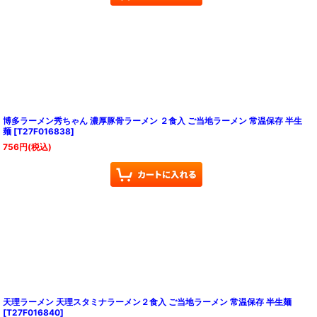
博多ラーメン秀ちゃん 濃厚豚骨ラーメン ２食入 ご当地ラーメン 常温保存 半生
麺
[
T27F016838
]
756
円
(税込)
天理ラーメン 天理スタミナラーメン２食入 ご当地ラーメン 常温保存 半生麺
[
T27F016840
]