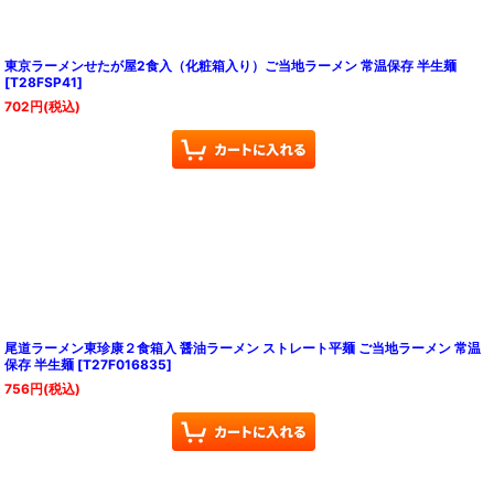
東京ラーメンせたが屋2食入（化粧箱入り）ご当地ラーメン 常温保存 半生麺
[
T28FSP41
]
702
円
(税込)
尾道ラーメン東珍康２食箱入 醤油ラーメン ストレート平麺 ご当地ラーメン 常温
保存 半生麺
[
T27F016835
]
756
円
(税込)