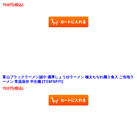
756
円
(税込)
富山ブラックラーメン誠や 濃厚しょうゆラーメン 極太ちぢれ麺２食入 ご当地ラ
ーメン 常温保存 半生麺
[
T28FSP71
]
702
円
(税込)