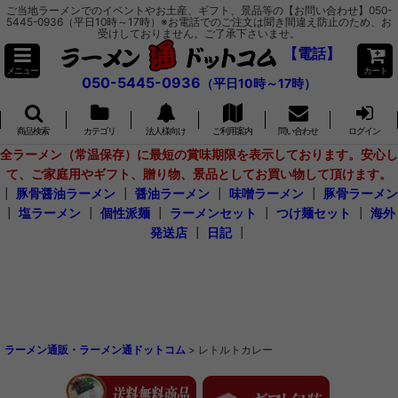
ご当地ラーメンでのイベントやお土産、ギフト、景品等の【お問い合わせ】050-
5445-0936（平日10時～17時）※お電話でのご注文は聞き間違え防止のため、お
受けしておりません。ご了承下さいませ。
【電話】
メニュー
カート
050-5445-0936
（平日10時～17時）
商品検索
カテゴリ
法人様向け
ご利用案内
問い合わせ
ログイン
全ラーメン（常温保存）に最短の賞味期限を表示しております。安心し
て、ご家庭用やギフト、贈り物、景品としてお買い物して頂けます。
┃
豚骨醤油ラーメン
┃
醤油ラーメン
┃
味噌ラーメン
┃
豚骨ラーメン
┃
塩ラーメン
┃
個性派麺
┃
ラーメンセット
┃
つけ麺セット
┃
海外
発送店
┃
日記
┃
ラーメン通販・ラーメン通ドットコム
>
レトルトカレー