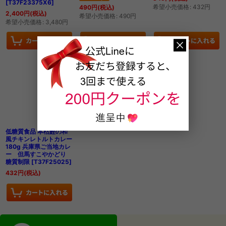
[
T37F23375X6
]
希望小売価格
:
432
円
490
円
(税込)
2,400
円
(税込)
希望小売価格
:
490
円
希望小売価格
:
3,480
円
低糖質食品 本枯鰹の和
風チキンレトルトカレー
180g 兵庫県ご当地カレ
ー 但馬すこやかどり
糖質制限
[
T37F25025
]
432
円
(税込)