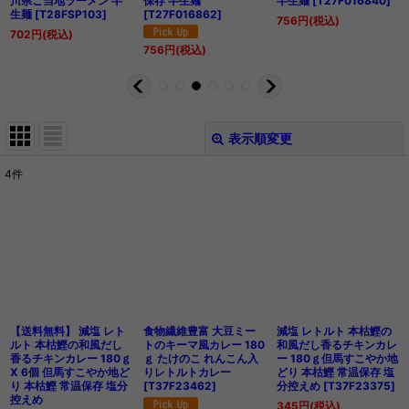
川県ご当地ラーメン 半
保存 半生麺
半生麺
[
T27F016840
]
生麺
[
T28FSP103
]
[
T27F016862
]
756
円
(税込)
702
円
(税込)
756
円
(税込)
表示順変更
閉じる
4
件
表示数
:
在庫あり
並び順
:
絞り込む
【送料無料】 減塩 レト
食物繊維豊富 大豆ミー
減塩 レトルト 本枯鰹の
ルト 本枯鰹の和風だし
トのキーマ風カレー 180
和風だし香るチキンカレ
香るチキンカレー 180ｇ
ｇ たけのこ れんこん入
ー 180ｇ但馬すこやか地
X 6個 但馬すこやか地ど
りレトルトカレー
どり 本枯鰹 常温保存 塩
り 本枯鰹 常温保存 塩分
[
T37F23462
]
分控えめ
[
T37F23375
]
控えめ
345
円
(税込)