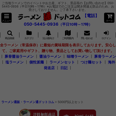
ご当地ラーメンでのイベントやお土産、ギフト、景品等の【お問い合わせ】050-
5445-0936（平日10時～17時）※お電話でのご注文は聞き間違え防止のため、お
受けしておりません。ご了承下さいませ。
【電話】
メニュー
カート
050-5445-0936
（平日10時～17時）
商品検索
カテゴリ
法人様向け
ご利用案内
問い合わせ
ログイン
全ラーメン（常温保存）に最短の賞味期限を表示しております。安心し
て、ご家庭用やギフト、贈り物、景品としてお買い物して頂けます。
┃
豚骨醤油ラーメン
┃
醤油ラーメン
┃
味噌ラーメン
┃
豚骨ラーメン
┃
塩ラーメン
┃
個性派麺
┃
ラーメンセット
┃
つけ麺セット
┃
海外
発送店
┃
日記
┃
ラーメン通販・ラーメン通ドットコム
>
5000円以上セット