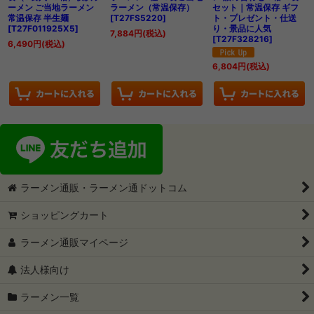
ーメン ご当地ラーメン
ラーメン（常温保存）
セット｜常温保存 ギフ
常温保存 半生麺
[
T27FS5220
]
ト・プレゼント・仕送
[
T27F011925X5
]
り・景品に人気
7,884
円
(税込)
[
T27F328216
]
6,490
円
(税込)
6,804
円
(税込)
ラーメン通販・ラーメン通ドットコム
ショッピングカート
ラーメン通販マイページ
法人様向け
ラーメン一覧