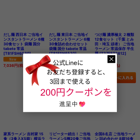
だし麺 西日本 ご当地イ
だし麺 東日本 ご当地イ
つけ麺 濃厚極太 ２種類
ンスタントラーメン 6種
ンスタントラーメン 6種
12食セット（千葉 とみ
30食セット 袋麺 国分
30食詰め合わせセット
田・埼玉 頑者） ご当地
tabete 常温
袋麺 国分 tabete 常温
ラーメン 常温保存 半生
[
T81FSH6530
]
[
T81FSN6530
]
麺
[
T27FST2612
]
7,036
円
(税込)
7,036
円
(税込)
5,092
円
(税込)
家系ラーメン 吉村家 15
リピーター続出！ご当地
全国8名店 ご当地ラーメ
食（3食入X5箱）横浜ラ
ラーメン5種20食ご当地
ン 詰め合わせ 8箱16食