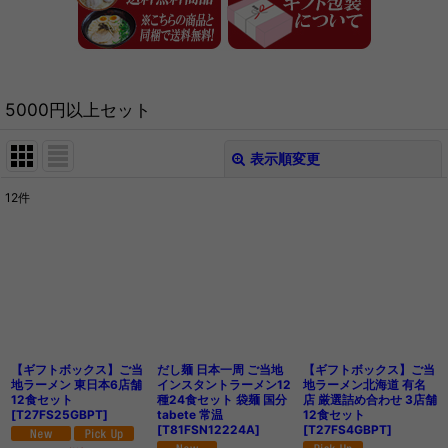
5000円以上セット
表示順変更
閉じる
12
件
表示数
:
在庫あり
並び順
:
絞り込む
【ギフトボックス】ご当
だし麺 日本一周 ご当地
【ギフトボックス】ご当
地ラーメン 東日本6店舗
インスタントラーメン12
地ラーメン北海道 有名
12食セット
種24食セット 袋麺 国分
店 厳選詰め合わせ 3店舗
[
T27FS25GBPT
]
tabete 常温
12食セット
[
T81FSN12224A
]
[
T27FS4GBPT
]