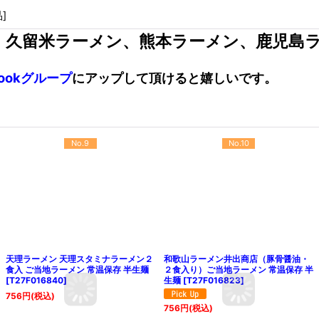
品
]
、久留米ラーメン、熊本ラーメン、鹿児島
bookグループ
にアップして頂けると嬉しいです。
No.9
No.10
天理ラーメン 天理スタミナラーメン２
和歌山ラーメン井出商店（豚骨醤油・
食入 ご当地ラーメン 常温保存 半生麺
２食入り）ご当地ラーメン 常温保存 半
[
T27F016840
]
生麺
[
T27F016823
]
756
円
(税込)
756
円
(税込)