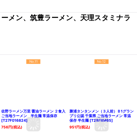
ラーメン、筑豊ラーメン、天理スタミナラ
No.11
No.12
佐野ラーメン万里 醤油ラーメン ２食入
勝浦タンタンメン（３人前）Ｂ1グラン
ご当地ラーメン 半生麺 常温保存
プリ公認 千葉県 ご当地ラーメン 常温
[
T27F016824
]
保存 半生麺
[
T28FRM65
]
756
円
(税込)
951
円
(税込)