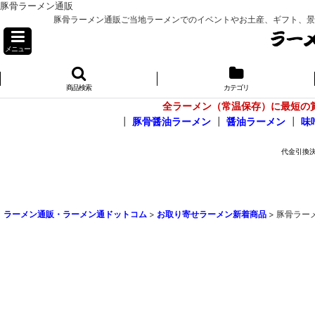
豚骨ラーメン通販
豚骨ラーメン通販ご当地ラーメンでのイベントやお土産、ギフト、景品等
メニュー
商品検索
カテゴリ
全ラーメン（常温保存）に最短の
┃
豚骨醤油ラーメン
┃
醤油ラーメン
┃
味
ラーメン通販・ラーメン通ドットコム
>
お取り寄せラーメン新着商品
>
豚骨ラーメ