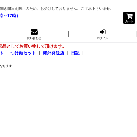
注文は聞き間違え防止のため、お受けしておりません。ご了承下さいませ。
時～17時）
カート
問い合わせ
ログイン
景品としてお買い物して頂けます。
ト
┃
つけ麺セット
┃
海外発送店
┃
日記
┃