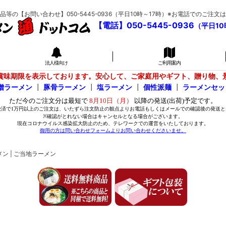
の【お問い合わせ】050-5445-0936（平日10時～17時）※お電話でのご
【電話】050-5445-0936
（平日10
法人様向け
ご利用案内
賞味期限を表示しております。安心して、ご家庭用やギフト、贈り物、
噌ラーメン
┃
豚骨ラーメン
┃
塩ラーメン
┃
個性派麺
┃
ラーメンセッ
ン | ご当地ラーメン