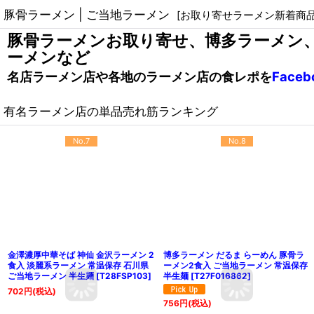
豚骨ラーメン | ご当地ラーメン
[
お取り寄せラーメン新着商
豚骨ラーメンお取り寄せ、博多ラーメン
ーメンなど
名店ラーメン店や各地のラーメン店の食レポを
Face
有名ラーメン店の単品売れ筋ランキング
No.7
No.8
金澤濃厚中華そば 神仙 金沢ラーメン 2
博多ラーメン だるま らーめん 豚骨ラ
食入 淡麗系ラーメン 常温保存 石川県
ーメン2食入 ご当地ラーメン 常温保存
ご当地ラーメン 半生麺
[
T28FSP103
]
半生麺
[
T27F016862
]
702
円
(税込)
756
円
(税込)