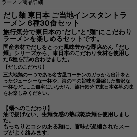
ラーメン商品詳細
だし麺 東日本 ご当地インスタントラ
ーメン 6種30食セット
旅行気分で東日本の”だし"と"麺”にこだわり
ラーメンを楽しめるセットです。
国産素材でだしをとった風味豊かな即席めん「だし
麺」シリーズから、東日本のこだわり食材を使用し
た6種を詰め合わせました。
【だしのこだわり】
三大地鶏の一つである名古屋コーチンのガラから出汁をと
ったジューシーな一杯や、海の幸の旨味を凝縮した贅沢な
一杯など……ご自宅にいながら、旅行気分で東日本各地の味
をお楽しみください。
【麺へのこだわり】
油で揚げない、生麺食感の熟成乾燥麺を使用しまし
た。
もっちりとコシのある麺に、旨味が凝縮されたスー
プがよく絡みます。