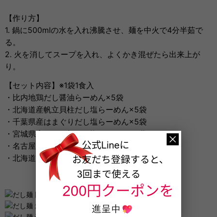
【作り方】
1. 鍋に500mlの水を入れ沸騰させ、麺を中火で4分半茹で
る。
2. 火を消してスープを入れ、よくかき混ぜたら出来上が
り。
【セット内容】※1袋1食入
・比内地鶏だし醤油らーめん×5袋
・北海道産帆立貝柱だし塩らーめん×5袋
・千葉県産はまぐりだし塩らーめん×5袋
・宮城県産わたり蟹だし塩らーめん×5袋
・名古屋コーチン鶏塩白湯らーめん×5袋
・北海道産甘海老だし味噌らーめん×5袋