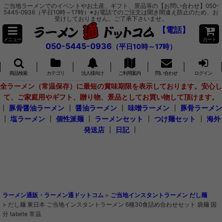
ご当地ラーメンでのイベントやお土産、ギフト、景品等の【お問い合わせ】050-
5445-0936（平日10時～17時）※お電話でのご注文は聞き間違え防止のため、お
受けしておりません。ご了承下さいませ。
【電話】
メニュー
カート
050-5445-0936
（平日10時～17時）
商品検索
カテゴリ
法人様向け
ご利用案内
問い合わせ
ログイン
全ラーメン（常温保存）に最短の賞味期限を表示しております。安心し
て、ご家庭用やギフト、贈り物、景品としてお買い物して頂けます。
┃
豚骨醤油ラーメン
┃
醤油ラーメン
┃
味噌ラーメン
┃
豚骨ラーメン
┃
塩ラーメン
┃
個性派麺
┃
ラーメンセット
┃
つけ麺セット
┃
海外
発送店
┃
日記
┃
ラーメン通販・ラーメン通ドットコム
>
ご当地インスタントラーメン だし麺
>
だし麺 東日本 ご当地インスタントラーメン 6種30食詰め合わせセット 袋麺 国
分 tabete 常温