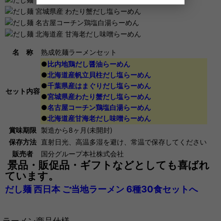
名 称
熟成乾麺ラーメンセット
●
比内地鶏だし醤油らーめん
●
北海道産帆立貝柱だし塩らーめん
●
千葉県産はまぐりだし塩らーめん
セット内容
●
宮城県産わたり蟹だし塩らーめん
●
名古屋コーチン鶏塩白湯らーめん
●
北海道産甘海老だし味噌らーめん
賞味期限
製造から8ヶ月(未開封)
保存方法
直射日光、高温多湿を避け、常温で保存してください
販売者
国分グループ本社株式会社
景品・販促品・ギフトなどとしても喜ばれ
ています。
だし麺 西日本 ご当地ラーメン 6種30食セットへ
ラーメン商品仕様