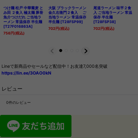
つけ麺 松戸 中華蕎麦 と
大阪 ブラックラーメン
尾道ラーメン 味平２食
み田 ２食入 極太麺 豚骨
金久右衛門２食入 ご
入 ご当地ラーメン 常温
魚介つけだれ ご当地ラ
当地ラーメン 常温保存
保存 半生麺
ーメン 常温保存 半生麺
半生麺
[
T28FSP99
]
[
T28FSP38
]
[
T27F016863A
]
702
円
(税込)
702
円
(税込)
756
円
(税込)
Lineで新商品やセールなど配信中！お友達7,000名突破
https://lin.ee/3OAO0kN
レビュー
0
件のレビュー