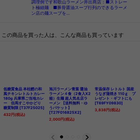
調理例です和歌山ラーメン井出商店：■ストレー
ト極細麺 ■豚骨醤油スープ行列のできるラーメ
ン店の麺スープを…
この商品を買った人は、こんな商品も買っています
低糖質食品 本枯鰹の和
旭川ラーメン青葉 醤油
常温保存 レトルト 国産
風チキンレトルトカレー
ラーメン４食（2食入X2
うなぎ蒲焼き 110ｇ プ
180g 兵庫県ご当地カレ
箱）生麺 超人気名店ラ
レゼント・ギフトにも
ー 但馬すこやかどり
ーメン 【送料無料・ゆ
[
T69FY09830
]
糖質制限
[
T37F25025
]
うパケット】
3,838
円
(税込)
[
T27F016825X2
]
432
円
(税込)
2,000
円
(税込)