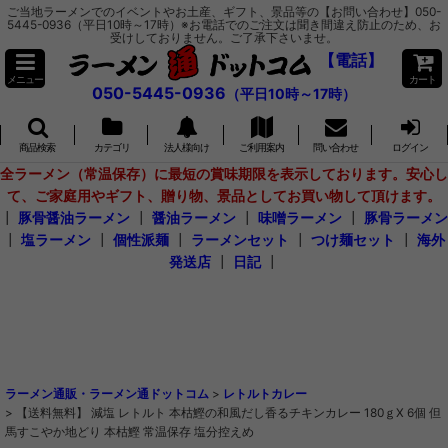
ご当地ラーメンでのイベントやお土産、ギフト、景品等の【お問い合わせ】050-
5445-0936（平日10時～17時）※お電話でのご注文は聞き間違え防止のため、お
受けしておりません。ご了承下さいませ。
【電話】
メニュー
カート
050-5445-0936
（平日10時～17時）
商品検索
カテゴリ
法人様向け
ご利用案内
問い合わせ
ログイン
全ラーメン（常温保存）に最短の賞味期限を表示しております。安心し
て、ご家庭用やギフト、贈り物、景品としてお買い物して頂けます。
┃
豚骨醤油ラーメン
┃
醤油ラーメン
┃
味噌ラーメン
┃
豚骨ラーメン
┃
塩ラーメン
┃
個性派麺
┃
ラーメンセット
┃
つけ麺セット
┃
海外
発送店
┃
日記
┃
ラーメン通販・ラーメン通ドットコム
>
レトルトカレー
>
【送料無料】 減塩 レトルト 本枯鰹の和風だし香るチキンカレー 180ｇX 6個 但
馬すこやか地どり 本枯鰹 常温保存 塩分控えめ