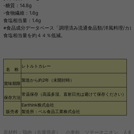
-糖質：14.8g
-食物繊維：1.6g
食塩相当量：1.4g
※食品成分データベース「調理済み流通食品類/洋風料理/カ
食塩相当量を約４４％低減。
レトルトカレー
名 称
製造から約2年（未開封時）
賞味期限
常温保存（高温多湿、直射日光は避けて保存ください）
保存方法
Earthink株式会社
販売者
製造所：ベル食品工業株式会社
原材料：鶏肉（兵庫県産）、小麦粉、ソテーオニオン、人参