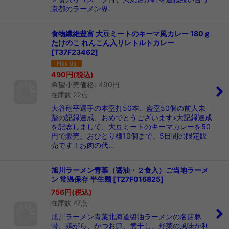
京都のラーメン界…
食物繊維豊富 大豆ミートのキーマ風カレー 180ｇ
たけのこ れんこん入りレトルトカレー
[
T37F23462
]
490
円
(税込)
希望小売価格
:
490
円
在庫数 22点
大谷翔平選手の本塁打50本、盗塁50個の前人未
踏の記録達成、おめでとうございます♪大記録達成
を記念しまして、大豆ミートのキーマカレーを50
円で販売。おひとり様10個まで。5日間の限定販
売です！お肉の代…
旭川ラーメン青葉（醤油・２食入）ご当地ラーメ
ン 常温保存 半生麺
[
T27F016825
]
756
円
(税込)
在庫数 47点
旭川ラーメン青葉北海道醬油ラーメンの名店豚
骨、鶏がら、かつお節、煮干し、野菜の風味が利