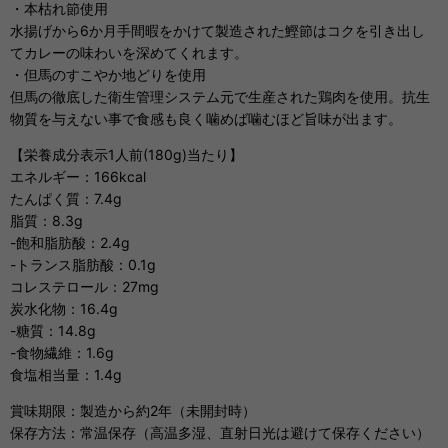
・本枯れ節使用
水揚げから6か月手間暇をかけて製造された鰹節はコクを引き出し
てカレーの味わいを深めてくれます。
・但馬のすこやか地どりを使用
但馬の徹底した衛生管理システム元で生産された鶏肉を使用。抗生
物質を与えない事で食感も良く噛めば噛むほど旨味が出ます。
【栄養成分表示1人前(180g)当たり】
エネルギー：166kcal
たんぱく質：7.4g
脂質：8.3g
-飽和脂肪酸：2.4g
-トランス脂肪酸：0.1g
コレステロール：27mg
炭水化物：16.4g
-糖質：14.8g
-食物繊維：1.6g
食塩相当量：1.4g
賞味期限：製造から約2年（未開封時）
保存方法：常温保存（高温多湿、直射日光は避けて保存ください）