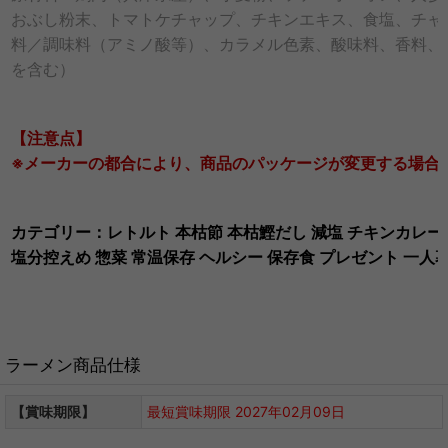
おぶし粉末、トマトケチャップ、チキンエキス、食塩、チャ
料／調味料（アミノ酸等）、カラメル色素、酸味料、香料、
を含む）
【注意点】
※メーカーの都合により、商品のパッケージが変更する場合
カテゴリー：レトルト 本枯節 本枯鰹だし 減塩 チキンカレー 
塩分控えめ 惣菜 常温保存 ヘルシー 保存食 プレゼント 一人
ラーメン商品仕様
【賞味期限】
最短賞味期限 2027年02月09日