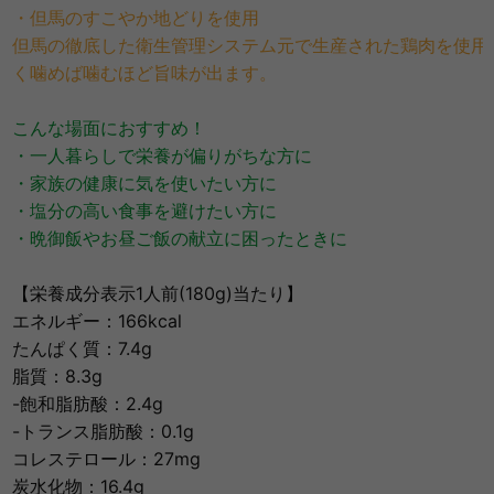
・但馬のすこやか地どりを使用
但馬の徹底した衛生管理システム元で生産された鶏肉を使用
く噛めば噛むほど旨味が出ます。
こんな場面におすすめ！
・一人暮らしで栄養が偏りがちな方に
・家族の健康に気を使いたい方に
・塩分の高い食事を避けたい方に
・晩御飯やお昼ご飯の献立に困ったときに
【栄養成分表示1人前(180g)当たり】
エネルギー：166kcal
たんぱく質：7.4g
脂質：8.3g
-飽和脂肪酸：2.4g
-トランス脂肪酸：0.1g
コレステロール：27mg
炭水化物：16.4g