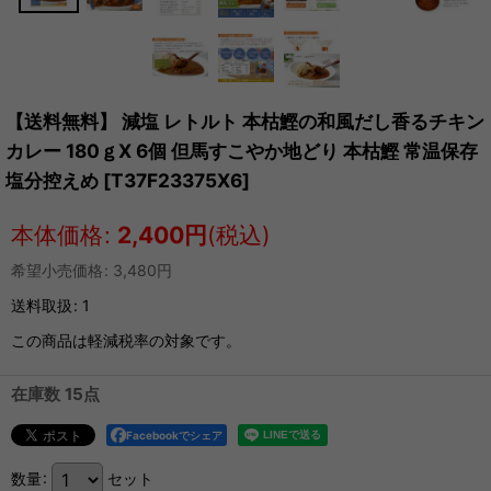
【送料無料】 減塩 レトルト 本枯鰹の和風だし香るチキン
カレー 180ｇX 6個 但馬すこやか地どり 本枯鰹 常温保存
塩分控えめ
[
T37F23375X6
]
本体価格
:
2,400
円
(税込)
希望小売価格
:
3,480
円
送料取扱
:
1
この商品は軽減税率の対象です。
在庫数 15点
Facebookでシェア
数量
:
セット