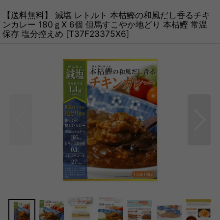
【送料無料】 減塩 レトルト 本枯鰹の和風だし香るチキ
ンカレー 180ｇX 6個 但馬すこやか地どり 本枯鰹 常温
保存 塩分控えめ
[
T37F23375X6
]