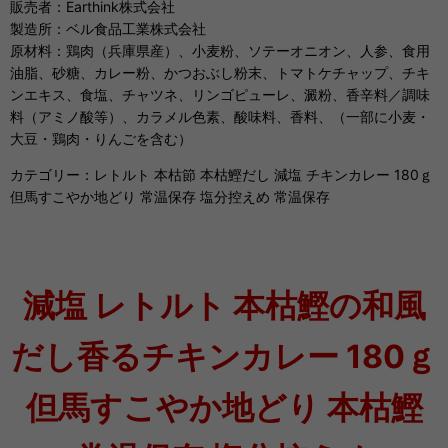
販売者：Earthink株式会社
製造所：ベル食品工業株式会社
原材料：鶏肉（兵庫県産）、小麦粉、ソテーオニオン、人参、食用
油脂、砂糖、カレー粉、かつおぶし粉末、トマトケチャップ、チキ
ンエキス、食塩、チャツネ、リンゴピューレ、澱粉、香辛料／調味
料（アミノ酸等）、カラメル色素、酸味料、香料、（一部に小麦・
大豆・鶏肉・りんごを含む）
カテゴリー：レトルト 本枯節 本枯鰹だし 減塩 チキンカレー 180ｇ
但馬すこやか地どり 常温保存 塩分控えめ 常温保存
減塩 レトルト 本枯鰹の和風
だし香るチキンカレー 180ｇ
但馬すこやか地どり 本枯鰹