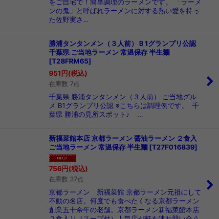
をご自宅で！簡単調理のラーメンです。 「ラーメ
ンの鬼」と呼ばれラーメンに対する熱い愛を持っ
た佐野実さ…
勝浦タンタンメン（３人前）Ｂ1グランプリ公認
千葉県 ご当地ラーメン 常温保存 半生麺
[
T28FRM65
]
951
円
(税込)
在庫数 7点
千葉県 勝浦タンタンメン（３人前） ご当地グル
メ B1グランプリ公認 ※こちらは調理例です。 千
葉県 勝浦の見所スポット♪ …
新福菜館本店 京都ラーメン 醤油ラーメン ２食入
ご当地ラーメン 常温保存 半生麺
[
T27F016839
]
756
円
(税込)
在庫数 37点
京都ラーメン 新福菜館 京都ラーメン元祖にして
不動の名店。何度でも食べたくなる京都ラーメン
創業五十余年の老舗。京都ラーメン新福菜館本店
２食入り（スープ付）人気店が軒を連ね競い合う