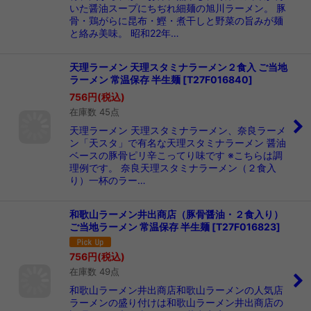
いた醤油スープにちぢれ細麺の旭川ラーメン。 豚
骨・鶏がらに昆布・鰹・煮干しと野菜の旨みが麺
と絡み美味。 昭和22年…
天理ラーメン 天理スタミナラーメン２食入 ご当地
ラーメン 常温保存 半生麺
[
T27F016840
]
756
円
(税込)
在庫数 45点
天理ラーメン 天理スタミナラーメン、奈良ラーメ
ン「天スタ」で有名な天理スタミナラーメン 醤油
ベースの豚骨ピリ辛こってり味です ※こちらは調
理例です。 奈良天理スタミナラーメン（２食入
り）一杯のラー…
和歌山ラーメン井出商店（豚骨醤油・２食入り）
ご当地ラーメン 常温保存 半生麺
[
T27F016823
]
756
円
(税込)
在庫数 49点
和歌山ラーメン井出商店和歌山ラーメンの人気店
ラーメンの盛り付けは和歌山ラーメン井出商店の