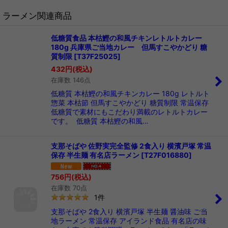
ラーメン関連商品
低糖質食品 本枯鰹の和風チキンレトルトカレー
180g 兵庫県ご当地カレー 但馬すこやかどり 糖
質制限
[
T37F25025
]
432
円
(税込)
在庫数 146点
低糖質 本枯鰹の和風チキンカレー 180g レトルト
惣菜 本枯節 但馬すこやかどり 糖質制限 常温保存
低糖質で素材にもこだわり満載のレトルトカレー
です。 低糖質 本枯鰹の和風…
支那そばや 佐野実完全監修 2食入り 横濱戸塚 常温
保存 半生麺 有名店ラーメン
[
T27F016880
]
756
円
(税込)
在庫数 70点
1
件
支那そばや 2食入り 横濱戸塚 半生麺 醤油味 ご当
地ラーメン 常温保存 アイランド食品 有名店の味