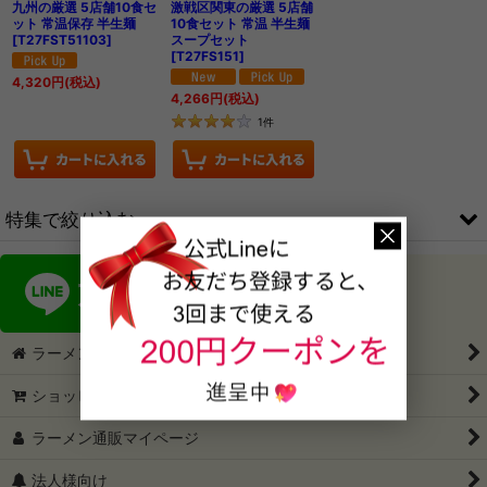
九州の厳選 5店舗10食セ
激戦区関東の厳選 5店舗
ット 常温保存 半生麺
10食セット 常温 半生麺
[
T27FST51103
]
スープセット
[
T27FS151
]
4,320
円
(税込)
4,266
円
(税込)
1
件
特集で絞り込む
ご当地ラーメン1箱2食入
ご当地ラーメン1箱3食入
ラーメン通販・ラーメン通ドットコム
ご当地ラーメン1箱4食入
ショッピングカート
〜2999円セット
ラーメン通販マイページ
3000円〜3999円セット
法人様向け