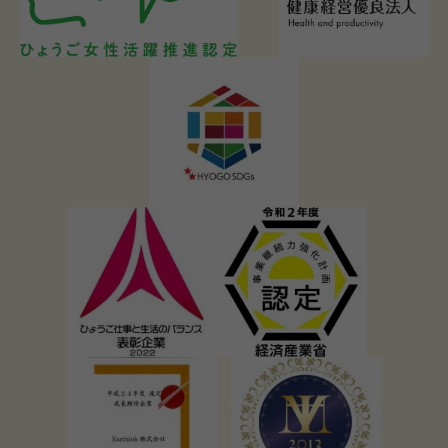
ン界への衝撃まで徹底解説！
【40代・50代・60代男性へ】奈良発祥の魂！天理ラーメンの歴
史と進化、健康的な楽しみ方まで徹底解説！
豚骨ラーメン究極読本：発祥秘話から進化の系譜、40代・50
代・60代男性を虜にする魅力の変遷と味わい方
ベジタリアン ラーメン