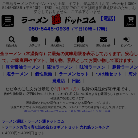
ご当地ラーメンでのイベントやお土産、ギフト、景品等の【お問い合わせ】050-
5445-0936（平日10時～17時）※お電話でのご注文は聞き間違え防止のため、お
受けしておりません。ご了承下さいませ。
【電話】
メニュー
カート
050-5445-0936
（平日10時～17時）
商品検索
カテゴリ
法人様向け
ご利用案内
問い合わせ
ログイン
全ラーメン（常温保存）に最短の賞味期限を表示しております。安心し
て、ご家庭用やギフト、贈り物、景品としてお買い物して頂けます。
┃
豚骨醤油ラーメン
┃
醤油ラーメン
┃
味噌ラーメン
┃
豚骨ラーメン
┃
塩ラーメン
┃
個性派麺
┃
ラーメンセット
┃
つけ麺セット
┃
海外
発送店
┃
日記
┃
ラーメン通販・ラーメン通ドットコム
>
ラーメンお取り寄せ詰め合わせギフトセット 売れ筋ランキング
>
4000円〜4999円セット