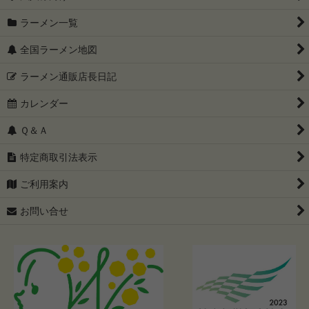
4000円〜4999円セット
ラーメン一覧
5000円以上セット
全国ラーメン地図
こってり系が好きな方に
ラーメン通販店長日記
カレンダー
あっさり系が好きな方に
Ｑ＆Ａ
只今、ラーメン訳ありセール開催中
特定商取引法表示
グルテンフリー
ご利用案内
全国有名店 ご当地ラーメン食べ比べセット（ゆうパケット配
送・送料込み）
お問い合せ
【父の日限定】50代・60代・70代に贈るラーメンギフト特集｜
プレゼントに人気の食品
札幌味噌ラーメンの歴史と特徴を徹底解説
【家系ラーメン完全ガイド】本家はどこ？歴史から特徴、ラーメ