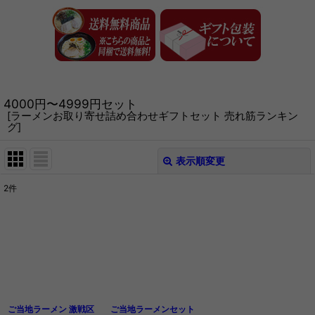
4000円〜4999円セット
[
ラーメンお取り寄せ詰め合わせギフトセット 売れ筋ランキン
グ
]
表示順変更
閉じる
2
件
表示数
:
在庫あり
並び順
:
絞り込む
ご当地ラーメン 激戦区
ご当地ラーメンセット