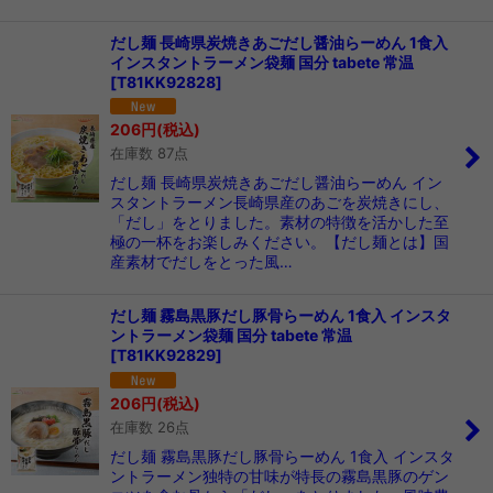
だし麺 長崎県炭焼きあごだし醤油らーめん 1食入
インスタントラーメン袋麺 国分 tabete 常温
[
T81KK92828
]
206
円
(税込)
在庫数 87点
だし麺 長崎県炭焼きあごだし醤油らーめん イン
スタントラーメン長崎県産のあごを炭焼きにし、
「だし」をとりました。素材の特徴を活かした至
極の一杯をお楽しみください。【だし麺とは】国
産素材でだしをとった風…
だし麺 霧島黒豚だし豚骨らーめん 1食入 インスタ
ントラーメン袋麺 国分 tabete 常温
[
T81KK92829
]
206
円
(税込)
在庫数 26点
だし麺 霧島黒豚だし豚骨らーめん 1食入 インスタ
ントラーメン独特の甘味が特長の霧島黒豚のゲン