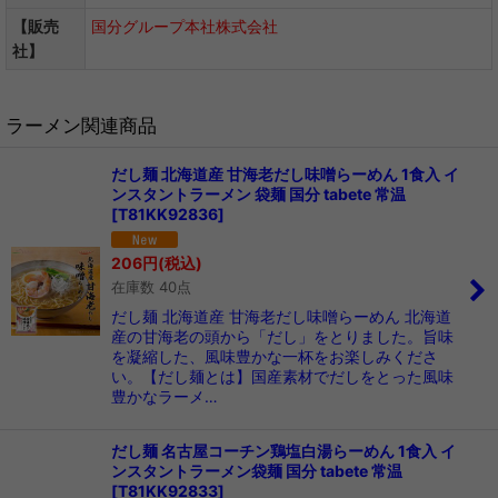
【販売
国分グループ本社株式会社
社】
ラーメン関連商品
だし麺 北海道産 甘海老だし味噌らーめん 1食入 イ
ンスタントラーメン 袋麺 国分 tabete 常温
[
T81KK92836
]
206
円
(税込)
在庫数 40点
だし麺 北海道産 甘海老だし味噌らーめん 北海道
産の甘海老の頭から「だし」をとりました。旨味
を凝縮した、風味豊かな一杯をお楽しみくださ
い。【だし麺とは】国産素材でだしをとった風味
豊かなラーメ…
だし麺 名古屋コーチン鶏塩白湯らーめん 1食入 イ
ンスタントラーメン袋麺 国分 tabete 常温
[
T81KK92833
]