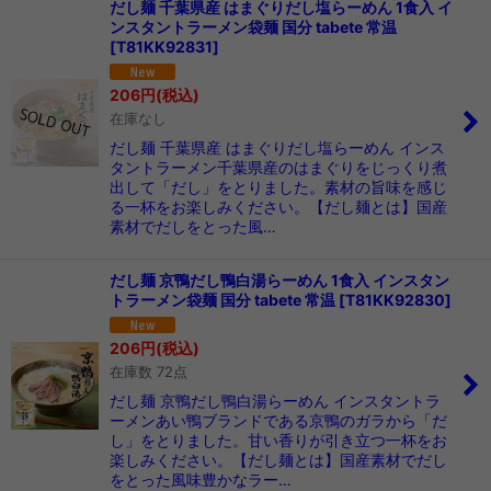
だし麺 千葉県産 はまぐりだし塩らーめん 1食入 イ
ンスタントラーメン袋麺 国分 tabete 常温
[
T81KK92831
]
206
円
(税込)
在庫なし
だし麺 千葉県産 はまぐりだし塩らーめん インス
タントラーメン千葉県産のはまぐりをじっくり煮
出して「だし」をとりました。素材の旨味を感じ
る一杯をお楽しみください。【だし麺とは】国産
素材でだしをとった風…
だし麺 京鴨だし鴨白湯らーめん 1食入 インスタン
トラーメン袋麺 国分 tabete 常温
[
T81KK92830
]
206
円
(税込)
在庫数 72点
だし麺 京鴨だし鴨白湯らーめん インスタントラ
ーメンあい鴨ブランドである京鴨のガラから「だ
し」をとりました。甘い香りが引き立つ一杯をお
楽しみください。【だし麺とは】国産素材でだし
をとった風味豊かなラー…