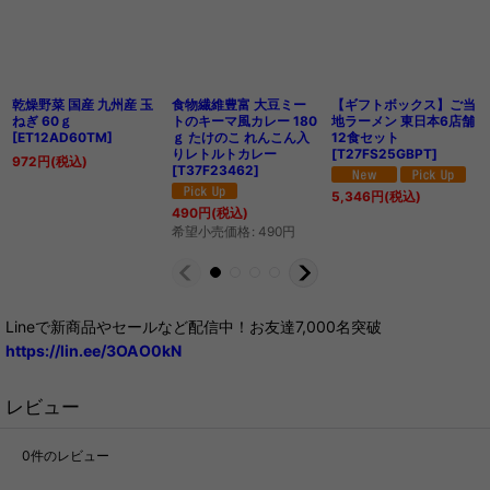
乾燥野菜 国産 九州産 玉
食物繊維豊富 大豆ミー
【ギフトボックス】ご当
ねぎ 60ｇ
トのキーマ風カレー 180
地ラーメン 東日本6店舗
[
ET12AD60TM
]
ｇ たけのこ れんこん入
12食セット
りレトルトカレー
[
T27FS25GBPT
]
972
円
(税込)
[
T37F23462
]
5,346
円
(税込)
490
円
(税込)
希望小売価格
:
490
円
Lineで新商品やセールなど配信中！お友達7,000名突破
https://lin.ee/3OAO0kN
レビュー
0
件のレビュー