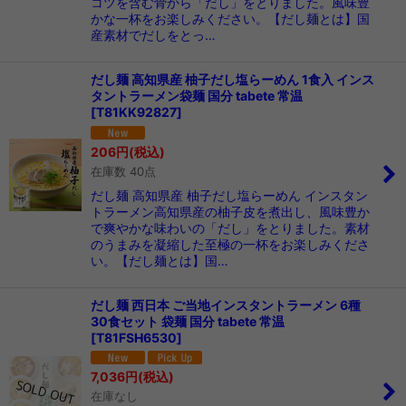
コツを含む骨から「だし」をとりました。風味豊
かな一杯をお楽しみください。【だし麺とは】国
産素材でだしをとっ…
だし麺 高知県産 柚子だし塩らーめん 1食入 インス
タントラーメン袋麺 国分 tabete 常温
[
T81KK92827
]
206
円
(税込)
在庫数 40点
だし麺 高知県産 柚子だし塩らーめん インスタン
トラーメン高知県産の柚子皮を煮出し、風味豊か
で爽やかな味わいの「だし」をとりました。素材
のうまみを凝縮した至極の一杯をお楽しみくださ
い。【だし麺とは】国…
だし麺 西日本 ご当地インスタントラーメン 6種
30食セット 袋麺 国分 tabete 常温
[
T81FSH6530
]
7,036
円
(税込)
在庫なし