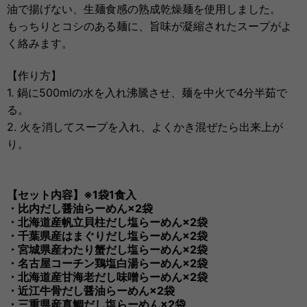
油で揚げない、生麺食感の熟成乾燥麺を使用しました。
もっちりとコシのある麺に、旨味が凝縮されたスープがよ
く絡みます。
【作り方】
1. 鍋に500mlの水を入れ沸騰させ、麺を中火で4分半茹で
る。
2. 火を消してスープを入れ、よくかき混ぜたら出来上が
り。
【セット内容】※1袋1食入
・比内だし醤油らーめん×2袋
・北海道産帆立貝柱だし塩らーめん×2袋
・千葉県産はまぐりだし塩らーめん×2袋
・宮城県産わたり蟹だし塩らーめん×2袋
・名古屋コーチン鶏塩白湯らーめん×2袋
・北海道産甘海老だし味噌らーめん×2袋
・近江牛骨だし醤油らーめん×2袋
・三重県産真鯛だし塩らーめん×2袋