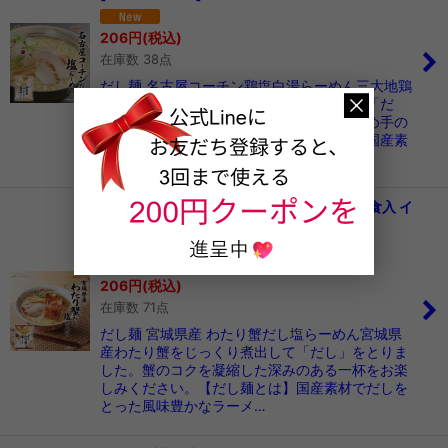
206
円
(税込)
在庫数 38点
だし麺 名古屋コーチン鶏塩白湯らーめん三大地鶏
の一つ、名古屋コーチンのガラを煮出して「だ
し」をとりました。ジューシーな旨味が決め手の
一杯をお楽しみください。【だし麺とは】国産素
材でだしをとった風味豊か…
だし麺 宮城県産 わたり蟹だし塩らーめん 1食入 イ
ンスタントラーメン袋麺 国分 tabete 常温
[
T81KK92832
]
206
円
(税込)
在庫数 71点
だし麺 宮城県産 わたり蟹だし塩らーめん宮城県
産わたり蟹をじっくり煮出して「だし」をとりま
した。蟹のコクを凝縮した深みのある一杯をお楽
しみください。【だし麺とは】国産素材でだしを
とった風味豊かなラーメ…