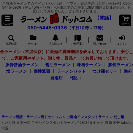
ご当地ラーメンでのイベントやお土産、ギフト、景品等の【お問い合わせ】050-
5445-0936（平日10時～17時）※お電話でのご注文は聞き間違え防止のため、お
受けしておりません。ご了承下さいませ。
【電話】
メニュー
カート
050-5445-0936
（平日10時～17時）
商品検索
カテゴリ
法人様向け
ご利用案内
問い合わせ
ログイン
全ラーメン（常温保存）に最短の賞味期限を表示しております。安心し
て、ご家庭用やギフト、贈り物、景品としてお買い物して頂けます。
┃
豚骨醤油ラーメン
┃
醤油ラーメン
┃
味噌ラーメン
┃
豚骨ラーメン
┃
塩ラーメン
┃
個性派麺
┃
ラーメンセット
┃
つけ麺セット
┃
海外
発送店
┃
日記
┃
ラーメン通販・ラーメン通ドットコム
>
ご当地インスタントラーメン だし麺
>
だし麺 日本一周 ご当地インスタントラーメン12種24食セット 袋麺 国分 tabete
常温