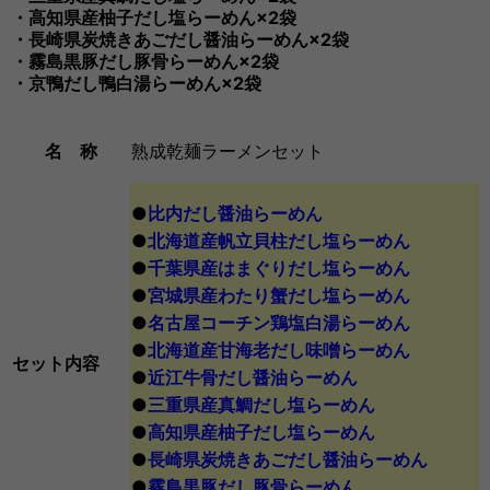
・高知県産柚子だし塩らーめん×2袋
・長崎県炭焼きあごだし醤油らーめん×2袋
・霧島黒豚だし豚骨らーめん×2袋
・京鴨だし鴨白湯らーめん×2袋
名 称
熟成乾麺ラーメンセット
●
比内だし醤油らーめん
●
北海道産帆立貝柱だし塩らーめん
●
千葉県産はまぐりだし塩らーめん
●
宮城県産わたり蟹だし塩らーめん
●
名古屋コーチン鶏塩白湯らーめん
●
北海道産甘海老だし味噌らーめん
セット内容
●
近江牛骨だし醤油らーめん
●
三重県産真鯛だし塩らーめん
●
高知県産柚子だし塩らーめん
●
長崎県炭焼きあごだし醤油らーめん
●
霧島黒豚だし豚骨らーめん