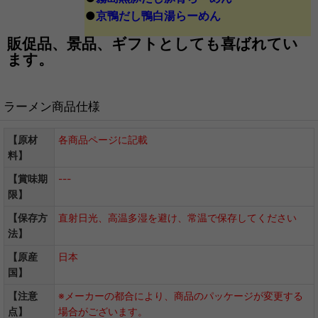
●
京鴨だし鴨白湯らーめん
販促品、景品、ギフトとしても喜ばれてい
ます。
ラーメン商品仕様
【原材
各商品ページに記載
料】
【賞味期
---
限】
【保存方
直射日光、高温多湿を避け、常温で保存してください
法】
【原産
日本
国】
【注意
※メーカーの都合により、商品のパッケージが変更する
点】
場合がございます。