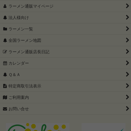
〜2999円セット
ラーメン通販マイページ
3000円〜3999円セット
法人様向け
4000円〜4999円セット
ラーメン一覧
5000円以上セット
全国ラーメン地図
こってり系が好きな方に
ラーメン通販店長日記
カレンダー
あっさり系が好きな方に
Ｑ＆Ａ
只今、ラーメン訳ありセール開催中
特定商取引法表示
グルテンフリー
ご利用案内
全国有名店 ご当地ラーメン食べ比べセット（ゆうパケット配
送・送料込み）
お問い合せ
【父の日限定】50代・60代・70代に贈るラーメンギフト特集｜
プレゼントに人気の食品