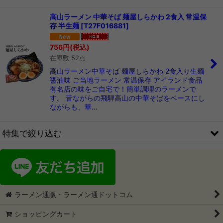
高山ラーメン 中華そば 麺屋しらかわ 2食入 常温保
存 半生麺
[
T27F016881
]
756
円
(税込)
在庫数 52点
高山ラーメン中華そば 麺屋しらかわ 2食入り生麺
醤油味 ご当地ラーメン 常温保存 アイランド食品
有名店の味をご自宅で！簡単調理のラーメンで
す。 昔ながらの飛騨高山の中華そばをベースにし
ながらも、華…
特集で絞り込む
ご当地ラーメン1箱2食入
ご当地ラーメン1箱3食入
ラーメン通販・ラーメン通ドットコム
ご当地ラーメン1箱4食入
ショッピングカート