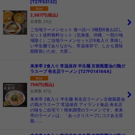
[
T27FS3132
]
並び順
:
2,987
円
(税込)
在庫数 29点
絞り込む
ご当地ラーメンセット 食べ比べ 3種類6食お試し
セット送料無料セット（北海道、沖縄、一部の地
域除く）ご当地ラーメンセット計6食入り 美味し
い半生麺でありながら、常温保存で、しかも賞味
期限長いため、大変…
来来亭 2食入り 常温保存 半生麺 京都風醤油の鶏ガ
ラスープ 有名店ラーメン
[
T27F014164A
]
756
円
(税込)
在庫数 47点
来来亭 2食入り 半生麺 有名店ラーメン京都風醤油
の鶏ガラスープ 常温保存 アイランド食品 有名店
の味をご自宅で！簡単調理のラーメンです。来来
亭のラーメンは、「あっさりスープにコクある背
脂」…