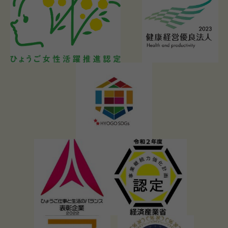
札幌味噌ラーメンの歴史と特徴を徹底解説
【家系ラーメン完全ガイド】本家はどこ？歴史から特徴、ラーメ
ン界への衝撃まで徹底解説！
【40代・50代・60代男性へ】奈良発祥の魂！天理ラーメンの歴
史と進化、健康的な楽しみ方まで徹底解説！
豚骨ラーメン究極読本：発祥秘話から進化の系譜、40代・50
代・60代男性を虜にする魅力の変遷と味わい方
ベジタリアン ラーメン