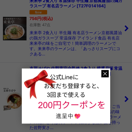
来来亭 2食入り 常温保存 半生麺 京都風醤油の鶏ガ
ラスープ 有名店ラーメン
[
T27F014164
]
756
円
(税込)
在庫数 47点
来来亭 2食入り 半生麺 有名店ラーメン京都風醤油
の鶏ガラスープ 常温保存 アイランド食品 有名店
来来亭の味をご自宅で！簡単調理のラーメンで
す。来来亭のラーメンは、「あっさりスープにコ
クある…
支那そばや 佐野実完全監修 2食入り 横濱戸塚 常温
保存 半生麺 有名店ラーメン
[
T27F016880
]
756
円
(税込)
在庫数 50点
1
件
支那そばや 2食入り 横濱戸塚 半生麺 醤油味 ご当
地ラーメン 常温保存 アイランド食品 有名店の味
をご自宅で！簡単調理のラーメンです。 「ラーメ
ンの鬼」と呼ばれラーメンに対する熱い愛を持っ
た佐野実さ…