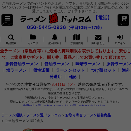
ご当地ラーメンでのイベントやお土産、ギフト、景品等の【お問い合わせ】050-
5445-0936（平日10時～17時）※お電話でのご注文は聞き間違え防止のため、お
受けしておりません。ご了承下さいませ。
【電話】
メニュー
カート
050-5445-0936
（平日10時～17時）
商品検索
カテゴリ
法人様向け
ご利用案内
問い合わせ
ログイン
全ラーメン（常温保存）に最短の賞味期限を表示しております。安心し
て、ご家庭用やギフト、贈り物、景品としてお買い物して頂けます。
┃
豚骨醤油ラーメン
┃
醤油ラーメン
┃
味噌ラーメン
┃
豚骨ラーメン
┃
塩ラーメン
┃
個性派麺
┃
ラーメンセット
┃
つけ麺セット
┃
海外
発送店
┃
日記
┃
ラーメン通販・ラーメン通ドットコム
>
お取り寄せラーメン新着商品
>
ご当地ラーメン1箱2食入