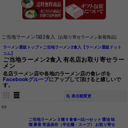
ご当地ラーメン1箱2食入
[
お取り寄せラーメン新着商品
]
ラーメン通販トップ
＞
ご当地ラーメン2食入【ラーメン通販ドット
コム】
ご当地ラーメン2食入 有名店お取り寄せラー
メン
名店ラーメン店や各地のラーメン店の食レポを
Facebookグループ
にアップして頂けると嬉しいで
す。
表示順変更
閉じる
5
件
表示数
:
ご当地ラーメン 3 種 6 食食べ比べセット 醤油 味
噌 豚骨 常温保存（半生麺・スープ） お取り寄せ
在庫あり