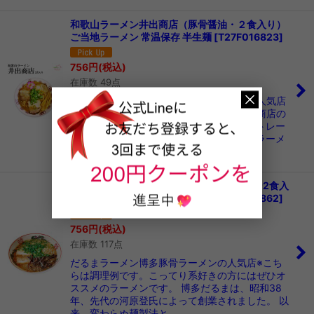
和歌山ラーメン井出商店（豚骨醤油・２食入り）
ご当地ラーメン 常温保存 半生麺
[
T27F016823
]
756
円
(税込)
在庫数 49点
和歌山ラーメン井出商店和歌山ラーメンの人気店
ラーメンの盛り付けは和歌山ラーメン井出商店の
調理例です和歌山ラーメン井出商店：■ストレー
ト極細麺 ■豚骨醤油スープ行列のできるラーメ
ン店の麺スープを…
博多ラーメン だるま らーめん 豚骨ラーメン2食入
ご当地ラーメン 常温保存 半生麺
[
T27F016862
]
756
円
(税込)
在庫数 117点
だるまラーメン博多豚骨ラーメンの人気店※こち
らは調理例です。こってり系好きの方にはぜひオ
ススメのラーメンです。 博多だるまは、昭和38
年、先代の河原登氏によって創業されました。 以
来、変わらぬ麺製法と…