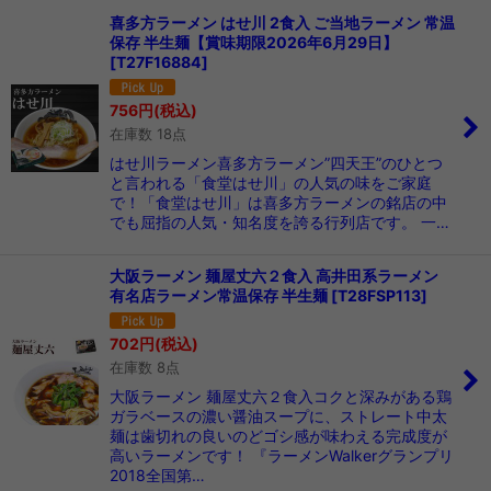
喜多方ラーメン はせ川 2食入 ご当地ラーメン 常温
保存 半生麺【賞味期限2026年6月29日】
在庫あり
[
T27F16884
]
並び順
:
756
円
(税込)
在庫数 18点
絞り込む
はせ川ラーメン喜多方ラーメン”四天王”のひとつ
と言われる「食堂はせ川」の人気の味をご家庭
で！「食堂はせ川」は喜多方ラーメンの銘店の中
でも屈指の人気・知名度を誇る行列店です。 一…
大阪ラーメン 麺屋丈六２食入 高井田系ラーメン
有名店ラーメン常温保存 半生麺
[
T28FSP113
]
702
円
(税込)
在庫数 8点
大阪ラーメン 麺屋丈六２食入コクと深みがある鶏
ガラベースの濃い醤油スープに、ストレート中太
麺は歯切れの良いのどゴシ感が味わえる完成度が
高いラーメンです！ 『ラーメンWalkerグランプリ
2018全国第…