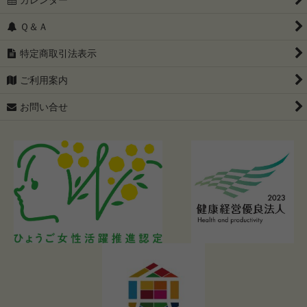
あっさり系が好きな方に
Ｑ＆Ａ
只今、ラーメン訳ありセール開催中
特定商取引法表示
グルテンフリー
ご利用案内
全国有名店 ご当地ラーメン食べ比べセット（ゆうパケット配
送・送料込み）
お問い合せ
【父の日限定】50代・60代・70代に贈るラーメンギフト特集｜
プレゼントに人気の食品
札幌味噌ラーメンの歴史と特徴を徹底解説
【家系ラーメン完全ガイド】本家はどこ？歴史から特徴、ラーメ
ン界への衝撃まで徹底解説！
【40代・50代・60代男性へ】奈良発祥の魂！天理ラーメンの歴
史と進化、健康的な楽しみ方まで徹底解説！
豚骨ラーメン究極読本：発祥秘話から進化の系譜、40代・50
代・60代男性を虜にする魅力の変遷と味わい方