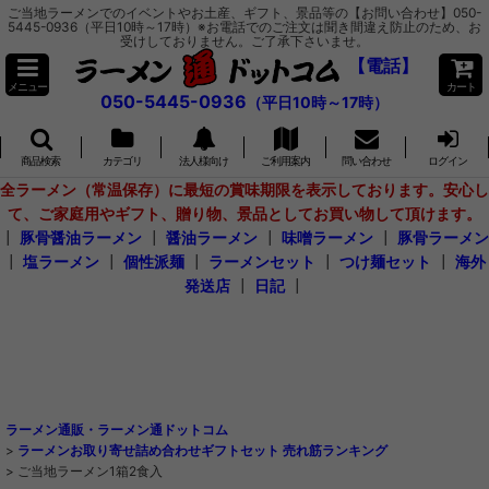
ご当地ラーメンでのイベントやお土産、ギフト、景品等の【お問い合わせ】050-
5445-0936（平日10時～17時）※お電話でのご注文は聞き間違え防止のため、お
受けしておりません。ご了承下さいませ。
【電話】
メニュー
カート
050-5445-0936
（平日10時～17時）
商品検索
カテゴリ
法人様向け
ご利用案内
問い合わせ
ログイン
全ラーメン（常温保存）に最短の賞味期限を表示しております。安心し
て、ご家庭用やギフト、贈り物、景品としてお買い物して頂けます。
┃
豚骨醤油ラーメン
┃
醤油ラーメン
┃
味噌ラーメン
┃
豚骨ラーメン
┃
塩ラーメン
┃
個性派麺
┃
ラーメンセット
┃
つけ麺セット
┃
海外
発送店
┃
日記
┃
ラーメン通販・ラーメン通ドットコム
>
ラーメンお取り寄せ詰め合わせギフトセット 売れ筋ランキング
>
ご当地ラーメン1箱2食入