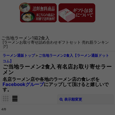
ご当地ラーメン1箱2食入
[
ラーメンお取り寄せ詰め合わせギフトセット 売れ筋ランキン
グ
]
ラーメン通販トップ
＞
ご当地ラーメン2食入【ラーメン通販ドット
コム】
ご当地ラーメン2食入 有名店お取り寄せラー
メン
名店ラーメン店や各地のラーメン店の食レポを
Facebookグループ
にアップして頂けると嬉しいで
す。
表示順変更
閉じる
4
件
表示数
: