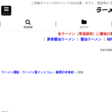
ご当地ラーメンでのイベントやお土産、ギフト、景品等の【お問
メニュー
商品検索
カテゴリ
全ラーメン（常温保存）に最短の
┃
豚骨醤油ラーメン
┃
醤油ラーメン
┃
味
ラーメン通販・ラーメン通ドットコム
>
厳選日本食材
>
漬物