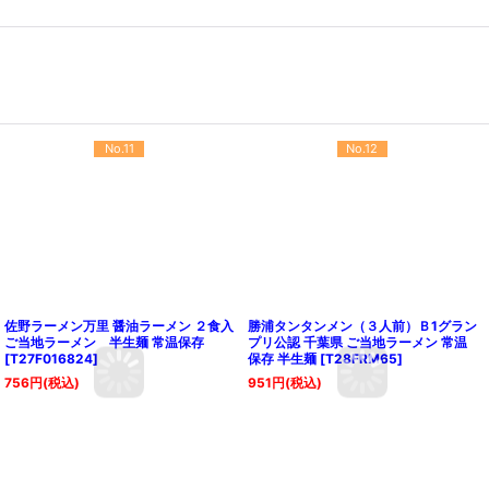
No.11
No.12
佐野ラーメン万里 醤油ラーメン ２食入
勝浦タンタンメン（３人前）Ｂ1グラン
ご当地ラーメン 半生麺 常温保存
プリ公認 千葉県 ご当地ラーメン 常温
[
T27F016824
]
保存 半生麺
[
T28FRM65
]
756
円
(税込)
951
円
(税込)