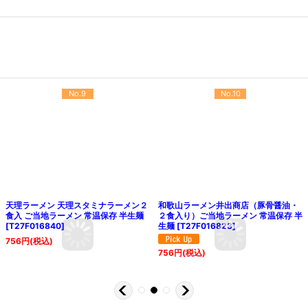
No.9
No.10
天理ラーメン 天理スタミナラーメン２
和歌山ラーメン井出商店（豚骨醤油・
食入 ご当地ラーメン 常温保存 半生麺
２食入り）ご当地ラーメン 常温保存 半
[
T27F016840
]
生麺
[
T27F016823
]
756
円
(税込)
756
円
(税込)