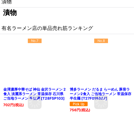
漬物
漬物
有名ラーメン店の単品売れ筋ランキング
No.7
No.8
金澤濃厚中華そば 神仙 金沢ラーメン 2
博多ラーメン だるま らーめん 豚骨ラ
食入 淡麗系ラーメン 常温保存 石川県
ーメン2食入 ご当地ラーメン 常温保存
ご当地ラーメン 半生麺
[
T28FSP103
]
半生麺
[
T27F016862
]
702
円
(税込)
756
円
(税込)