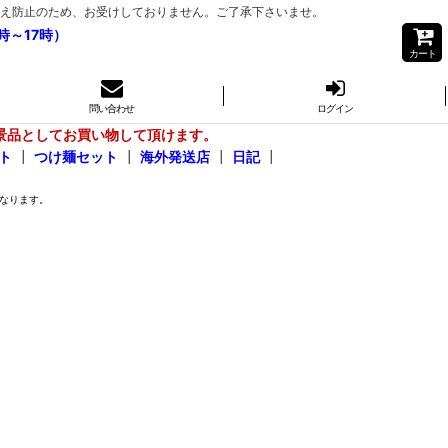
き間違え防止のため、お受けしておりません。ご了承下さいませ。
時～17時）
カート
問い合わせ
ログイン
景品としてお買い物して頂けます。
ト
┃
つけ麺セット
┃
海外発送店
┃
日記
┃