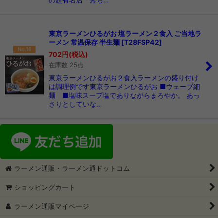
東京ラーメンひるがお 塩ラーメン２食入 ご当地ラ
ーメン 常温保存 半生麺
[
T28FSP42
]
No.18
702
円
(税込)
在庫数 25点
東京ラーメンひるがお２食入ラーメンの盛り付け
は調理例です東京ラーメンひるがお ■ウェーブ細
麺 ■塩味スープ塩でありながらまろやか。 あっ
さりとしていな…
ラーメン通販・ラーメン通ドットコム
ショッピングカート
ラーメン通販マイページ