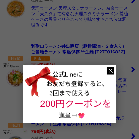
天理ラーメン 天理スタミナラーメン、奈良ラーメ
ン「天スタ」で有名な天理スタミナラーメン 醤油
ベースの豚骨ピリ辛こってり味です ※こちらは調
理例です…
和歌山ラーメン井出商店（豚骨醤油・２食入り）
ご当地ラーメン 常温保存 半生麺
[
T27F016823
]
No.10
756
円
(税込)
在庫数 49点
和歌山ラーメン井出商店和歌山ラーメンの人気店
ラーメンの盛り付けは和歌山ラーメン井出商店の
調理例です和歌山ラーメン井出商店：■ストレー
ト極細麺 …
佐野ラーメン万里 醤油ラーメン ２食入 ご当地ラ
ーメン 半生麺 常温保存
[
T27F016824
]
No.11
756
円
(税込)
在庫数 68点