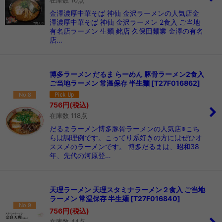
金澤濃厚中華そば 神仙 金沢ラーメンの人気店金
澤濃厚中華そば 神仙 金沢ラーメン 2食入 ご当地
有名店ラーメン 生麺 銘店 久保田麺業 金澤の有名
店…
博多ラーメン だるま らーめん 豚骨ラーメン2食入
ご当地ラーメン 常温保存 半生麺
[
T27F016862
]
No.8
756
円
(税込)
在庫数 118点
だるまラーメン博多豚骨ラーメンの人気店※こち
らは調理例です。こってり系好きの方にはぜひオ
ススメのラーメンです。 博多だるまは、昭和38
年、先代の河原登…
天理ラーメン 天理スタミナラーメン２食入 ご当地
ラーメン 常温保存 半生麺
[
T27F016840
]
No.9
756
円
(税込)
在庫数 44点