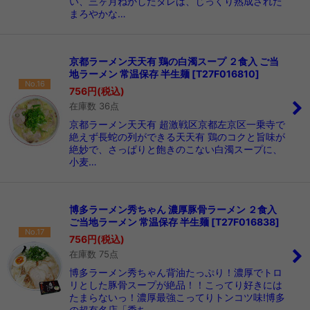
い、三ヶ月ねかしたタレは、じっくり熟成された
まろやかな…
京都ラーメン天天有 鶏の白濁スープ ２食入 ご当
地ラーメン 常温保存 半生麺
[
T27F016810
]
No.16
756
円
(税込)
在庫数 36点
京都ラーメン天天有 超激戦区京都左京区一乗寺で
絶えず長蛇の列ができる天天有 鶏のコクと旨味が
絶妙で、さっぱりと飽きのこない白濁スープに、
小麦…
博多ラーメン秀ちゃん 濃厚豚骨ラーメン ２食入
ご当地ラーメン 常温保存 半生麺
[
T27F016838
]
No.17
756
円
(税込)
在庫数 75点
博多ラーメン秀ちゃん背油たっぷり！濃厚でトロ
リとした豚骨スープが絶品！！こってり好きには
たまらないっ！濃厚最強こってりトンコツ味!博多
の超有名店「秀ち…