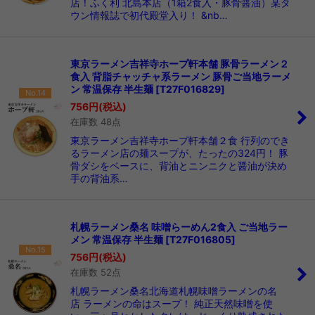
店！ふく利 北島本店（1箱2食入・豚骨醤油）某タ
ウン情報誌で初代殿堂入り！ &nb…
東京ラーメン吉祥寺ホープ軒本舗 豚骨ラーメン２
食入 背脂チャッチャ系ラーメン 豚骨ご当地ラーメ
ン 常温保存 半生麺
[
T27F016829
]
No.14
756
円
(税込)
在庫数 48点
東京ラーメン吉祥寺ホープ軒本舗２食 行列のでき
るラーメン店の麺スープが、たったの324円！ 豚
骨ダシをベースに、背油とニンニクと醤油が決め
手の背油系…
札幌ラーメン桑名 味噌らーめん2食入 ご当地ラー
メン 常温保存 半生麺
[
T27F016805
]
No.15
756
円
(税込)
在庫数 52点
札幌ラーメン桑名北海道札幌味噌ラーメンの名
店 ラーメンの命はスープ！ 純正天然味噌を使