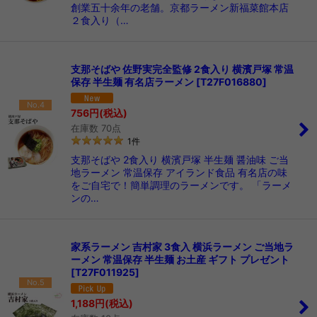
創業五十余年の老舗。京都ラーメン新福菜館本店
２食入り（…
支那そばや 佐野実完全監修 2食入り 横濱戸塚 常温
保存 半生麺 有名店ラーメン
[
T27F016880
]
No.4
756
円
(税込)
在庫数 70点
1
件
支那そばや 2食入り 横濱戸塚 半生麺 醤油味 ご当
地ラーメン 常温保存 アイランド食品 有名店の味
をご自宅で！簡単調理のラーメンです。 「ラーメ
ンの…
家系ラーメン 吉村家 3食入 横浜ラーメン ご当地ラ
ーメン 常温保存 半生麺 お土産 ギフト プレゼント
[
T27F011925
]
No.5
1,188
円
(税込)