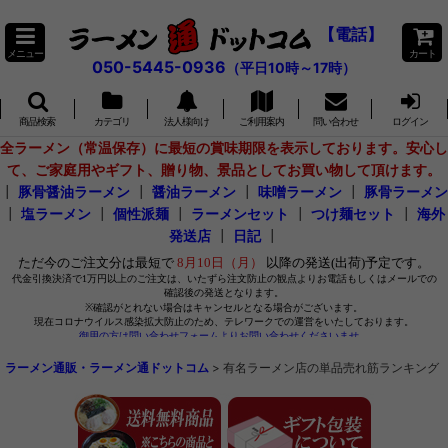
【電話】
メニュー
カート
050-5445-0936
（平日10時～17時）
商品検索
カテゴリ
法人様向け
ご利用案内
問い合わせ
ログイン
全ラーメン（常温保存）に最短の賞味期限を表示しております。安心し
て、ご家庭用やギフト、贈り物、景品としてお買い物して頂けます。
┃
豚骨醤油ラーメン
┃
醤油ラーメン
┃
味噌ラーメン
┃
豚骨ラーメン
┃
塩ラーメン
┃
個性派麺
┃
ラーメンセット
┃
つけ麺セット
┃
海外
発送店
┃
日記
┃
ラーメン通販・ラーメン通ドットコム
>
有名ラーメン店の単品売れ筋ランキング