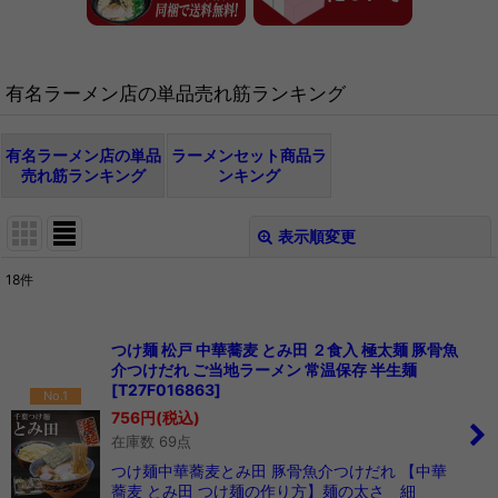
有名ラーメン店の単品売れ筋ランキング
有名ラーメン店の単品
ラーメンセット商品ラ
売れ筋ランキング
ンキング
表示順変更
閉じる
18
件
在庫あり
絞り込む
つけ麺 松戸 中華蕎麦 とみ田 ２食入 極太麺 豚骨魚
介つけだれ ご当地ラーメン 常温保存 半生麺
[
T27F016863
]
No.1
756
円
(税込)
在庫数 69点
つけ麺中華蕎麦とみ田 豚骨魚介つけだれ 【中華
蕎麦 とみ田 つけ麺の作り方】麺の太さ 細