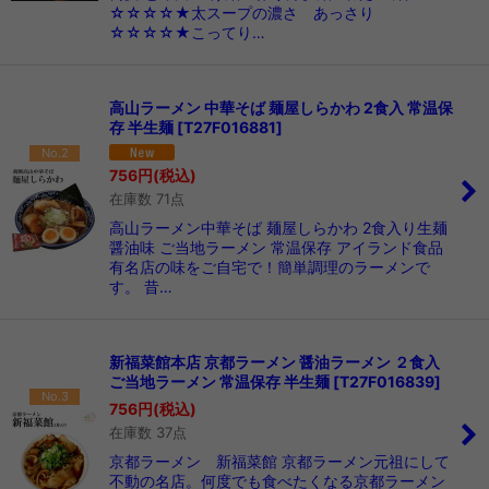
☆☆☆☆★太スープの濃さ あっさり
☆☆☆☆★こってり…
高山ラーメン 中華そば 麺屋しらかわ 2食入 常温保
存 半生麺
[
T27F016881
]
No.2
756
円
(税込)
在庫数 71点
高山ラーメン中華そば 麺屋しらかわ 2食入り生麺
醤油味 ご当地ラーメン 常温保存 アイランド食品
有名店の味をご自宅で！簡単調理のラーメンで
す。 昔…
新福菜館本店 京都ラーメン 醤油ラーメン ２食入
ご当地ラーメン 常温保存 半生麺
[
T27F016839
]
No.3
756
円
(税込)
在庫数 37点
京都ラーメン 新福菜館 京都ラーメン元祖にして
不動の名店。何度でも食べたくなる京都ラーメン