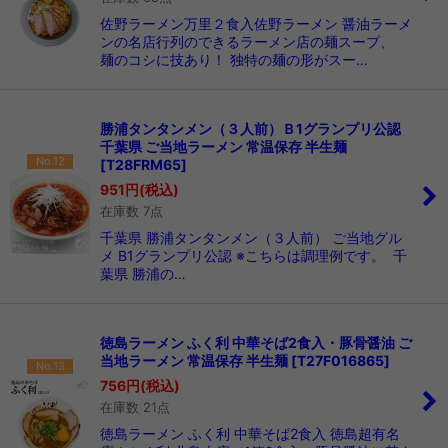
佐野ラーメン万里２食入佐野ラーメン 醤油ラーメ
ンの名店行列のできるラーメン店の麺スープ、
麺のコシに技あり！ 独特の麺の形がスー…
勝浦タンタンメン（３人前）Ｂ1グランプリ公認
千葉県 ご当地ラーメン 常温保存 半生麺
No.12
[
T28FRM65
]
951
円
(税込)
在庫数 7点
千葉県 勝浦タンタンメン（３人前） ご当地グル
メ B1グランプリ公認 ※こちらは調理例です。 千
葉県 勝浦の…
徳島ラーメン ふく利 中華そば2食入・豚骨醤油 ご
当地ラーメン 常温保存 半生麺
[
T27F016865
]
No.13
756
円
(税込)
在庫数 21点
徳島ラーメン ふく利 中華そば2食入 徳島超有名