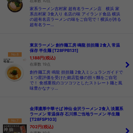
在庫数 10点
家系ラーメン吉村家 超有名ラーメン店 横浜 家
系吉村家 3食入り 名店の味 アイランド食品 横浜
の超有名店ラーメンの味をご自宅で！横浜が誇る
超有名ラー…
東京ラーメン 創作麺工房 鳴龍 担担麺 2食入 常温
保存 半生麺
[
T28FPB131
]
No.6
1,188
円
(税込)
在庫数 19点
創作麺工房 鳴龍 担担麺 2食入ミシュランガイドで
１つ星評価を受けた銘店監修の担々麵をご自宅
で！ 食感重視のコツコツとしたストレート麺と風
味豊かなナッ…
金澤濃厚中華そば 神仙 金沢ラーメン 2食入 淡麗系
ラーメン 常温保存 石川県ご当地ラーメン 半生麺
[
T28FSP103
]
No.7
702
円
(税込)
在庫数 10点