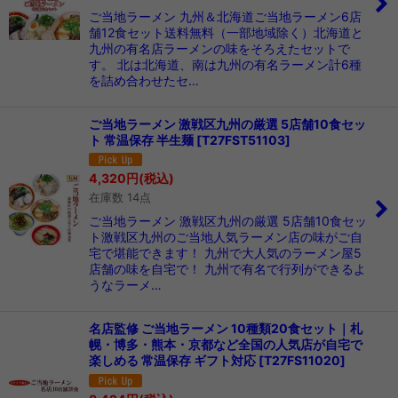
ご当地ラーメン 九州＆北海道ご当地ラーメン6店
舗12食セット送料無料（一部地域除く）北海道と
九州の有名店ラーメンの味をそろえたセットで
す。 北は北海道、南は九州の有名ラーメン計6種
を詰め合わせたセ…
ご当地ラーメン 激戦区九州の厳選 5店舗10食セッ
ト 常温保存 半生麺
[
T27FST51103
]
4,320
円
(税込)
在庫数 14点
ご当地ラーメン 激戦区九州の厳選 5店舗10食セッ
ト激戦区九州のご当地人気ラーメン店の味がご自
宅で堪能できます！ 九州で大人気のラーメン屋5
店舗の味を自宅で！ 九州で有名で行列ができるよ
うなラーメ…
名店監修 ご当地ラーメン 10種類20食セット｜札
幌・博多・熊本・京都など全国の人気店が自宅で
楽しめる 常温保存 ギフト対応
[
T27FS11020
]