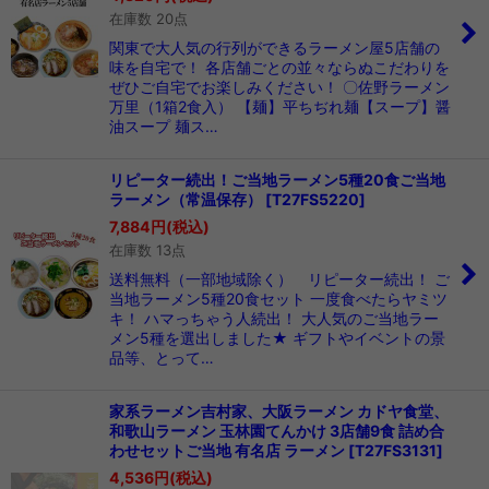
在庫数 20点
関東で大人気の行列ができるラーメン屋5店舗の
味を自宅で！ 各店舗ごとの並々ならぬこだわりを
ぜひご自宅でお楽しみください！ 〇佐野ラーメン
万里（1箱2食入） 【麺】平ちぢれ麺【スープ】醤
油スープ 麺ス…
リピーター続出！ご当地ラーメン5種20食ご当地
ラーメン（常温保存）
[
T27FS5220
]
7,884
円
(税込)
在庫数 13点
送料無料（一部地域除く） リピーター続出！ ご
当地ラーメン5種20食セット 一度食べたらヤミツ
キ！ ハマっちゃう人続出！ 大人気のご当地ラー
メン5種を選出しました★ ギフトやイベントの景
品等、とって…
家系ラーメン吉村家、大阪ラーメン カドヤ食堂、
和歌山ラーメン 玉林園てんかけ 3店舗9食 詰め合
わせセットご当地 有名店 ラーメン
[
T27FS3131
]
4,536
円
(税込)