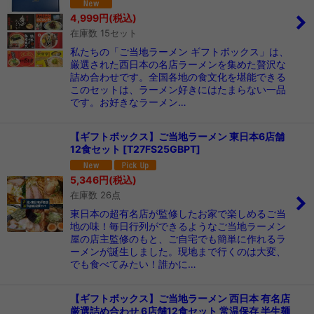
在庫あり
4,999
円
(税込)
在庫数 15セット
並び順
:
私たちの「ご当地ラーメン ギフトボックス」は、
厳選された西日本の名店ラーメンを集めた贅沢な
絞り込む
詰め合わせです。全国各地の食文化を堪能できる
このセットは、ラーメン好きにはたまらない一品
です。お好きなラーメン…
【ギフトボックス】ご当地ラーメン 東日本6店舗
12食セット
[
T27FS25GBPT
]
5,346
円
(税込)
在庫数 26点
東日本の超有名店が監修したお家で楽しめるご当
地の味！毎日行列ができるようなご当地ラーメン
屋の店主監修のもと、ご自宅でも簡単に作れるラ
ーメンが誕生しました。現地まで行くのは大変、
でも食べてみたい！誰かに…
【ギフトボックス】ご当地ラーメン 西日本 有名店
厳選詰め合わせ 6店舗12食セット 常温保存 半生麺