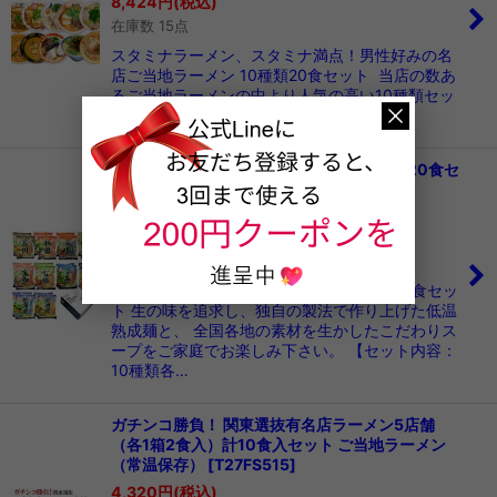
8,424
円
(税込)
在庫数 15点
スタミナラーメン、スタミナ満点！男性好みの名
店ご当地ラーメン 10種類20食セット 当店の数あ
るご当地ラーメンの中より人気の高い10種類セッ
ト 全国の名店ラーメンをご自…
全国 ご当地 こだわり素材 ラーメン 10種類20食セ
ット（乾麺） ご当地ラーメン 常温保存
[
T26HMS11
]
4,320
円
(税込)
在庫数 4点
全国ご当地こだわり素材ラーメン10種類20食セッ
ト 生の味を追求し、独自の製法で作り上げた低温
熟成麺と、 全国各地の素材を生かしたこだわりス
ープをご家庭でお楽しみ下さい。 【セット内容：
10種類各…
ガチンコ勝負！ 関東選抜有名店ラーメン5店舗
（各1箱2食入）計10食入セット ご当地ラーメン
（常温保存）
[
T27FS515
]
4,320
円
(税込)