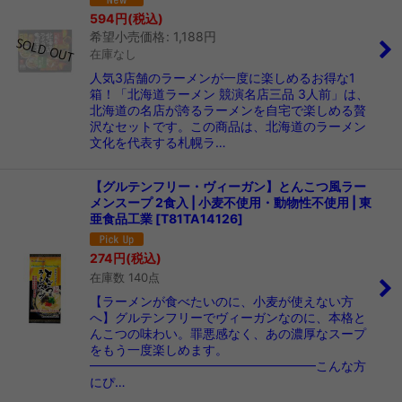
594
円
(税込)
希望小売価格
:
1,188
円
在庫なし
人気3店舗のラーメンが一度に楽しめるお得な1
箱！「北海道ラーメン 競演名店三品 3人前」は、
北海道の名店が誇るラーメンを自宅で楽しめる贅
沢なセットです。この商品は、北海道のラーメン
文化を代表する札幌ラ…
【グルテンフリー・ヴィーガン】とんこつ風ラー
メンスープ 2食入 | 小麦不使用・動物性不使用 | 東
亜食品工業
[
T81TA14126
]
274
円
(税込)
在庫数 140点
【ラーメンが食べたいのに、小麦が使えない方
へ】グルテンフリーでヴィーガンなのに、本格と
んこつの味わい。罪悪感なく、あの濃厚なスープ
をもう一度楽しめます。
━━━━━━━━━━━━━━━━━━こんな方
にぴ…