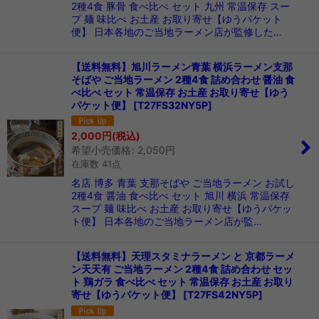
2種4食 豚骨 食べ比べ セット 九州 常温保存 スー
プ 麺 味比べ お土産 お取り寄せ【ゆうパケット
便】 日本各地のご当地ラーメン店が監修した…
【送料無料】旭川ラーメン青葉 横浜ラーメン支那
そばや ご当地ラーメン 2種4食 詰め合わせ 醤油 食
べ比べ セット 常温保存 お土産 お取り寄せ【ゆう
パケット便】
[
T27FS32NY5P
]
2,000
円
(税込)
希望小売価格
:
2,050
円
在庫数 41点
名店 博多 青葉 支那そばや ご当地ラーメン お試し
2種4食 醤油 食べ比べ セット 旭川 横浜 常温保存
スープ 麺 味比べ お土産 お取り寄せ【ゆうパケッ
ト便】 日本各地のご当地ラーメン店が監…
【送料無料】天理スタミナラーメン と 京都ラーメ
ン天天有 ご当地ラーメン 2種4食 詰め合わせ セッ
ト 鶏ガラ 食べ比べ セット 常温保存 お土産 お取り
寄せ【ゆうパケット便】
[
T27FS42NY5P
]