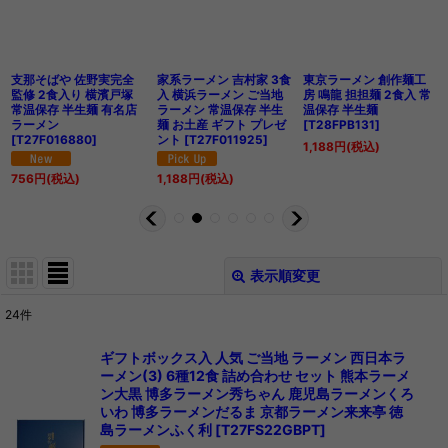
支那そばや 佐野実完全
家系ラーメン 吉村家 3食
東京ラーメン 創作麺工
監修 2食入り 横濱戸塚
入 横浜ラーメン ご当地
房 鳴龍 担担麺 2食入 常
常温保存 半生麺 有名店
ラーメン 常温保存 半生
温保存 半生麺
ラーメン
麺 お土産 ギフト プレゼ
[
T28FPB131
]
[
T27F016880
]
ント
[
T27F011925
]
1,188
円
(税込)
756
円
(税込)
1,188
円
(税込)
表示順変更
閉じる
24
件
サブカテゴリ
:
ギフトボックス入 人気 ご当地 ラーメン 西日本ラ
ーメン(3) 6種12食 詰め合わせ セット 熊本ラーメ
ン大黒 博多ラーメン秀ちゃん 鹿児島ラーメンくろ
表示数
:
いわ 博多ラーメンだるま 京都ラーメン来来亭 徳
島ラーメンふく利
[
T27FS22GBPT
]