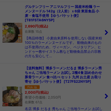
グルテンフリー アニマルフリー 国産米粉麺 ラー
メンヌードル 142g（2人前）ｘ6袋 東亜食品 小
麦・食塩不使用【ゆうパケット便】
[
T81FSTA6NY5P
]
2,690
円
(税込)
在庫数 15点
【商品特徴】 小麦由来原料を使用しない国産米粉
100％のラーメンヌードルです。 動物由来のもの
は不使用のため、ヴィーガン、ベジタリアン、ヒ
ンドゥー教やイスラム教など動物食品禁止の宗教
の方も安心して…
【送料無料】博多ラーメンだるま 博多ラーメン秀
ちゃん ご当地ラーメン お試し 2種4食 詰め合わせ
豚骨ラーメン 食べ比べ セット 九州 お土産 お取り
寄せ【ゆうパケット便】
[
T27FS22NY5P
]
2,000
円
(税込)
希望小売価格
:
2,050
円
在庫数 67点
名店 博多 だるま 秀ちゃん ご当地ラーメン お試し