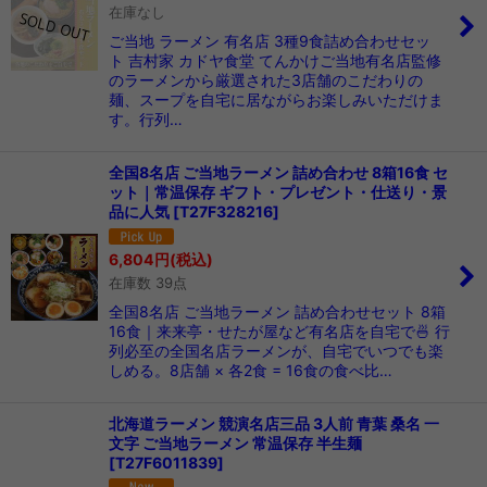
在庫なし
ご当地 ラーメン 有名店 3種9食詰め合わせセッ
ト 吉村家 カドヤ食堂 てんかけご当地有名店監修
のラーメンから厳選された3店舗のこだわりの
麺、スープを自宅に居ながらお楽しみいただけま
す。行列…
全国8名店 ご当地ラーメン 詰め合わせ 8箱16食 セ
ット｜常温保存 ギフト・プレゼント・仕送り・景
品に人気
[
T27F328216
]
6,804
円
(税込)
在庫数 39点
全国8名店 ご当地ラーメン 詰め合わせセット 8箱
16食｜来来亭・せたが屋など有名店を自宅で🍜 行
列必至の全国名店ラーメンが、自宅でいつでも楽
しめる。8店舗 × 各2食 = 16食の食べ比…
北海道ラーメン 競演名店三品 3人前 青葉 桑名 一
文字 ご当地ラーメン 常温保存 半生麺
[
T27F6011839
]