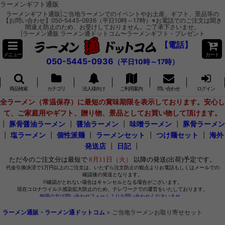
ラーメンギフト通販
ラーメンギフト通販|ご当地ラーメンでのイベントやお土産、ギフト、景品等の
【お問い合わせ】050-5445-0936（平日10時～17時）※お電話でのご注文は聞き
間違え防止のため、お受けしておりません。ご了承下さいませ。
|ラーメン通販 ラーメン通ドットコム〜ラーメンギフト・プレゼント
【電話】
メニュー
カート
050-5445-0936
（平日10時～17時）
商品検索
カテゴリ
法人様向け
ご利用案内
問い合わせ
ログイン
全ラーメン（常温保存）に最短の賞味期限を表示しております。安心し
て、ご家庭用やギフト、贈り物、景品としてお買い物して頂けます。
┃
豚骨醤油ラーメン
┃
醤油ラーメン
┃
味噌ラーメン
┃
豚骨ラーメン
┃
塩ラーメン
┃
個性派麺
┃
ラーメンセット
┃
つけ麺セット
┃
海外
発送店
┃
日記
┃
ラーメン通販・ラーメン通ドットコム
>
ご当地ラーメンお取り寄せセット