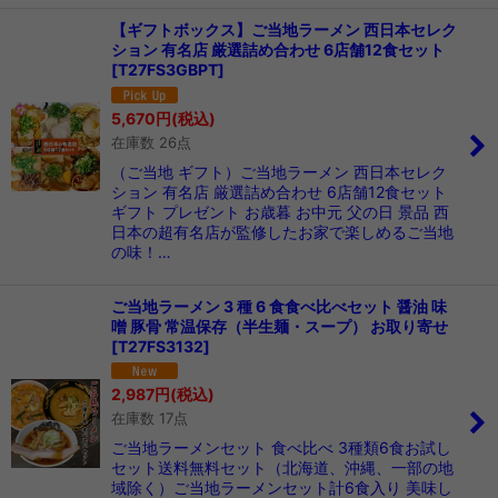
【ギフトボックス】ご当地ラーメン 西日本セレク
ション 有名店 厳選詰め合わせ 6店舗12食セット
[
T27FS3GBPT
]
5,670
円
(税込)
在庫数 26点
（ご当地 ギフト）ご当地ラーメン 西日本セレク
ション 有名店 厳選詰め合わせ 6店舗12食セット
ギフト プレゼント お歳暮 お中元 父の日 景品 西
日本の超有名店が監修したお家で楽しめるご当地
の味！…
ご当地ラーメン 3 種 6 食食べ比べセット 醤油 味
噌 豚骨 常温保存（半生麺・スープ） お取り寄せ
[
T27FS3132
]
2,987
円
(税込)
在庫数 17点
ご当地ラーメンセット 食べ比べ 3種類6食お試し
セット送料無料セット（北海道、沖縄、一部の地
域除く）ご当地ラーメンセット計6食入り 美味し