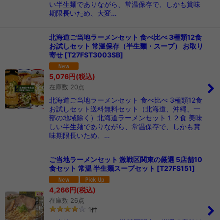
い半生麺でありながら、常温保存で、しかも賞味
期限長いため、大変…
北海道ご当地ラーメンセット 食べ比べ 3種類12食
お試しセット 常温保存（半生麺・スープ） お取り
寄せ
[
T27FST3003SB
]
5,076
円
(税込)
在庫数 20点
北海道ご当地ラーメンセット 食べ比べ 3種類12食
お試しセット送料無料セット（北海道、沖縄、一
部の地域除く）北海道ラーメンセット１２食 美味
しい半生麺でありながら、常温保存で、しかも賞
味期限長いため、…
ご当地ラーメンセット 激戦区関東の厳選 5店舗10
食セット 常温 半生麺スープセット
[
T27FS151
]
4,266
円
(税込)
在庫数 26点
1
件