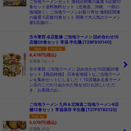
ご当地ラーメンセット 激戦区関東の厳選 5店舗10
食セット送料無料セット（北海道、沖縄、一部の
地域除く）ご当地ラーメンお取り寄せ 激戦区関東
の厳選 5店舗10食セット 関東で大人気のラーメン
屋5店舗の…
古今東西 名店監修 ご当地ラーメン 詰め合わせ10
店舗20食セット 常温 半生麺
[
T28FS10140
]
8,478
円
(税込)
在庫数 1セット
古今東西 ご当地ラーメン 詰め合わせ10店舗20食
セット【商品特徴】 日本各地様々なご当地ラーメ
ンを集めセットにしました！ 10店舗ある各ラーメ
ン店のこだわりぬかれた味をぜひお試しいただ
き、お客様のお…
ご当地ラーメン 九州＆北海道ご当地ラーメン6店
舗12食セット 常温保存 半生麺
[
T27FST62125
]
5,076
円
(税込)
在庫数 41点