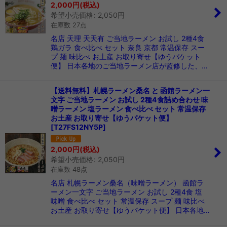
2,000
円
(税込)
希望小売価格
:
2,050
円
在庫数 27点
名店 天理 天天有 ご当地ラーメン お試し 2種4食
鶏ガラ 食べ比べ セット 奈良 京都 常温保存 スー
プ 麺 味比べ お土産 お取り寄せ【ゆうパケット
便】 日本各地のご当地ラーメン店が監修した、…
【送料無料】札幌ラーメン桑名 と 函館ラーメン一
文字 ご当地ラーメン お試し 2種4食詰め合わせ 味
噌ラーメン 塩ラーメン 食べ比べ セット 常温保存
お土産 お取り寄せ【ゆうパケット便】
[
T27FS12NY5P
]
2,000
円
(税込)
希望小売価格
:
2,050
円
在庫数 48点
名店 札幌ラーメン桑名（味噌ラーメン） 函館ラ
ーメン一文字 ご当地ラーメン お試し 2種4食 塩
味噌 食べ比べ セット 常温保存 スープ 麺 味比べ
お土産 お取り寄せ【ゆうパケット便】 日本各地…