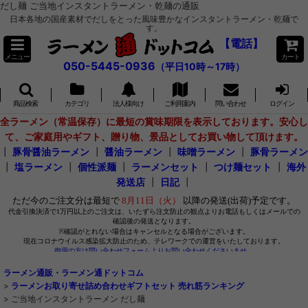
だし麺 ご当地インスタントラーメン・乾麺の通販
日本各地の国産素材でだしをとった風味豊かなインスタントラーメン・乾麺で
す。
【電話】
メニュー
カート
050-5445-0936
（平日10時～17時）
商品検索
カテゴリ
法人様向け
ご利用案内
問い合わせ
ログイン
全ラーメン（常温保存）に最短の賞味期限を表示しております。安心し
て、ご家庭用やギフト、贈り物、景品としてお買い物して頂けます。
┃
豚骨醤油ラーメン
┃
醤油ラーメン
┃
味噌ラーメン
┃
豚骨ラーメン
┃
塩ラーメン
┃
個性派麺
┃
ラーメンセット
┃
つけ麺セット
┃
海外
発送店
┃
日記
┃
ラーメン通販・ラーメン通ドットコム
>
ラーメンお取り寄せ詰め合わせギフトセット 売れ筋ランキング
>
ご当地インスタントラーメン だし麺