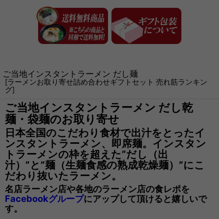
ご当地インスタントラーメン だし麺
[
ラーメンお取り寄せ詰め合わせギフトセット 売れ筋ランキン
グ
]
ご当地インスタントラーメン だし乾
麺・袋麺のお取り寄せ
日本全国のこだわり食材で出汁をとったイ
ンスタントラーメン、即席麺。インスタン
トラーメンの枠を超えた”だし（出
汁）”と”麺（生麺食感の熟成乾燥麺）”にこ
だわり抜いたラーメン。
名店ラーメン店や各地のラーメン店の食レポを
Facebookグループ
にアップして頂けると嬉しいで
す。