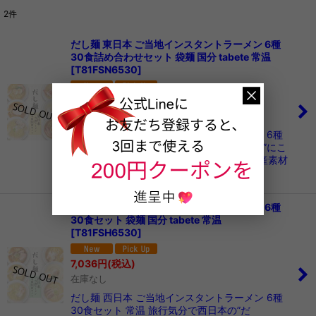
2
件
表示数
:
だし麺 東日本 ご当地インスタントラーメン 6種
30食詰め合わせセット 袋麺 国分 tabete 常温
在庫あり
[
T81FSN6530
]
並び順
:
7,036
円
(税込)
在庫なし
絞り込む
だし麺 東日本 ご当地インスタントラーメン 6種
30食セット旅行気分で東日本の”だし"と"麺”にこ
だわりラーメンを楽しめるセットです。国産素材
でだしをとった風味豊かな即席めん「…
だし麺 西日本 ご当地インスタントラーメン 6種
30食セット 袋麺 国分 tabete 常温
[
T81FSH6530
]
7,036
円
(税込)
在庫なし
だし麺 西日本 ご当地インスタントラーメン 6種
30食セット 常温 旅行気分で西日本の”だ