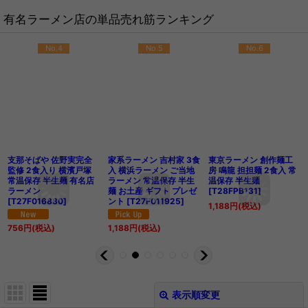
有名ラーメン店の単品売れ筋ランキング
No.4
No.5
No.6
支那そばや 佐野実完全
家系ラーメン 吉村家 3食
東京ラーメン 創作麺工
監修 2食入り 横濱戸塚
入 横浜ラーメン ご当地
房 鳴龍 担担麺 2食入 常
常温保存 半生麺 有名店
ラーメン 常温保存 半生
温保存 半生麺
ラーメン
麺 お土産 ギフト プレゼ
[
T28FPB131
]
[
T27F016880
]
ント
[
T27F011925
]
1,188
円
(税込)
756
円
(税込)
1,188
円
(税込)
表示順変更
閉じる