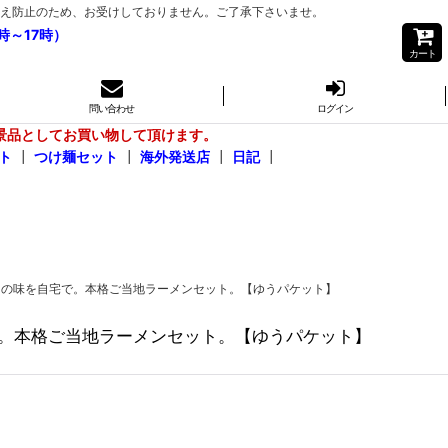
き間違え防止のため、お受けしておりません。ご了承下さいませ。
時～17時）
カート
問い合わせ
ログイン
景品としてお買い物して頂けます。
ト
┃
つけ麺セット
┃
海外発送店
┃
日記
┃
桑名」の味を自宅で。本格ご当地ラーメンセット。【ゆうパケット】
宅で。本格ご当地ラーメンセット。【ゆうパケット】