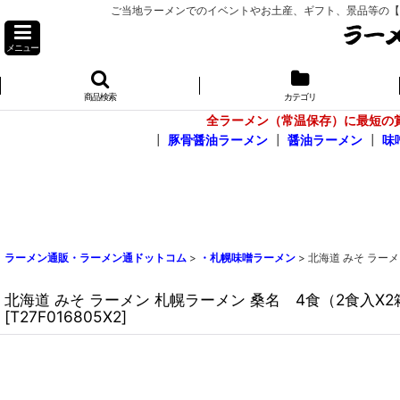
ご当地ラーメンでのイベントやお土産、ギフト、景品等の【お問
メニュー
商品検索
カテゴリ
全ラーメン（常温保存）に最短の
┃
豚骨醤油ラーメン
┃
醤油ラーメン
┃
味
ラーメン通販・ラーメン通ドットコム
>
・札幌味噌ラーメン
>
北海道 みそ ラー
北海道 みそ ラーメン 札幌ラーメン 桑名 4食（2食入
[
T27F016805X2
]