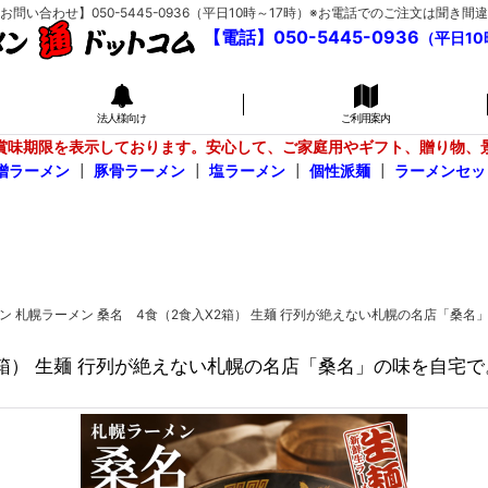
い合わせ】050-5445-0936（平日10時～17時）※お電話でのご注文は聞
【電話】050-5445-0936
（平日10
法人様向け
ご利用案内
賞味期限を表示しております。安心して、ご家庭用やギフト、贈り物、
噌ラーメン
┃
豚骨ラーメン
┃
塩ラーメン
┃
個性派麺
┃
ラーメンセッ
メン 札幌ラーメン 桑名 4食（2食入X2箱） 生麺 行列が絶えない札幌の名店「
X2箱） 生麺 行列が絶えない札幌の名店「桑名」の味を自