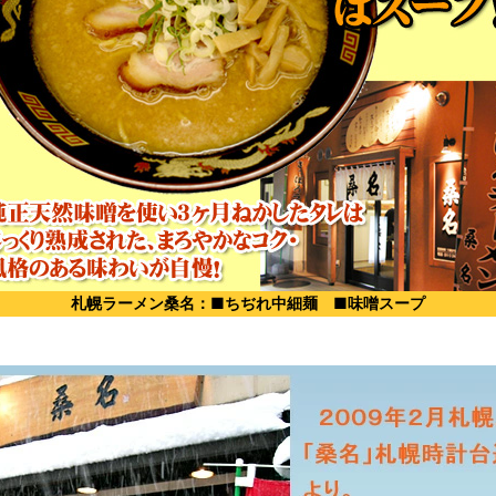
札幌ラーメン桑名：■ちぢれ中細麺 ■味噌スープ