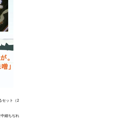
るセット（2
む中細ちぢれ