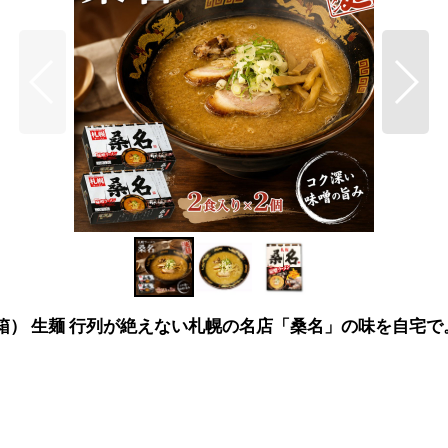
X2箱） 生麺 行列が絶えない札幌の名店「桑名」の味を自