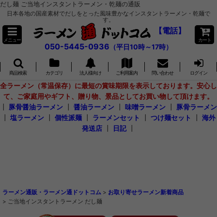
だし麺 ご当地インスタントラーメン・乾麺の通販
日本各地の国産素材でだしをとった風味豊かなインスタントラーメン・乾麺で
す。
【電話】
メニュー
カート
050-5445-0936
（平日10時～17時）
商品検索
カテゴリ
法人様向け
ご利用案内
問い合わせ
ログイン
全ラーメン（常温保存）に最短の賞味期限を表示しております。安心し
て、ご家庭用やギフト、贈り物、景品としてお買い物して頂けます。
┃
豚骨醤油ラーメン
┃
醤油ラーメン
┃
味噌ラーメン
┃
豚骨ラーメン
┃
塩ラーメン
┃
個性派麺
┃
ラーメンセット
┃
つけ麺セット
┃
海外
発送店
┃
日記
┃
ラーメン通販・ラーメン通ドットコム
>
お取り寄せラーメン新着商品
>
ご当地インスタントラーメン だし麺