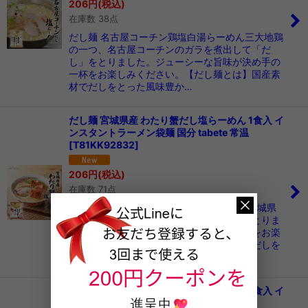
206
円
(税込)
在庫数 38点
だし麺 名古屋コーチン鶏塩白湯らーめん三大地鶏
の一つ、名古屋コーチンのガラを煮出して「だ
し」をとりました。ジューシーな旨味が決め手の
一杯をお楽しみください。【だし麺とは】国産素
材でだしをとった風味豊か…
だし麺 宮城県産 わたり蟹だし塩らーめん 1食入 イ
ンスタントラーメン袋麺 国分 tabete 常温
[
T81KK92832
]
206
円
(税込)
在庫数 71点
だし麺 宮城県産 わたり蟹だし塩らーめん宮城県
産わたり蟹をじっくり煮出して「だし」をとりま
した。蟹のコクを凝縮した深みのある一杯をお楽
しみください。【だし麺とは】国産素材でだしを
とった風味豊かなラーメ…
だし麺 千葉県産 はまぐりだし塩らーめん 1食入 イ
ンスタントラーメン袋麺 国分 tabete 常温