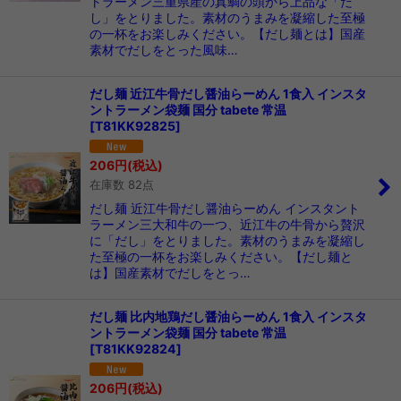
トラーメン三重県産の真鯛の頭から上品な「だ
し」をとりました。素材のうまみを凝縮した至極
の一杯をお楽しみください。【だし麺とは】国産
素材でだしをとった風味…
だし麺 近江牛骨だし醤油らーめん 1食入 インスタ
ントラーメン袋麺 国分 tabete 常温
[
T81KK92825
]
206
円
(税込)
在庫数 82点
だし麺 近江牛骨だし醤油らーめん インスタント
ラーメン三大和牛の一つ、近江牛の牛骨から贅沢
に「だし」をとりました。素材のうまみを凝縮し
た至極の一杯をお楽しみください。【だし麺と
は】国産素材でだしをとっ…
だし麺 比内地鶏だし醤油らーめん 1食入 インスタ
ントラーメン袋麺 国分 tabete 常温
[
T81KK92824
]
206
円
(税込)