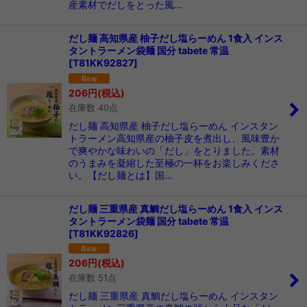
産素材でだしをとった風…
だし麺 高知県産 柚子だし塩らーめん 1食入 インス
タントラーメン袋麺 国分 tabete 常温
[
T81KK92827
]
206
円
(税込)
在庫数 40点
だし麺 高知県産 柚子だし塩らーめん インスタン
トラーメン高知県産の柚子皮を煮出し、風味豊か
で爽やかな味わいの「だし」をとりました。素材
のうまみを凝縮した至極の一杯をお楽しみくださ
い。【だし麺とは】国…
だし麺 三重県産 真鯛だし塩らーめん 1食入 インス
タントラーメン袋麺 国分 tabete 常温
[
T81KK92826
]
206
円
(税込)
在庫数 51点
だし麺 三重県産 真鯛だし塩らーめん インスタン