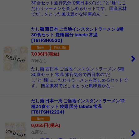
30食セット旅行気分で東日本の”だし"と"麺”にこ
だわりラーメンを楽しめるセットです。国産素材
でだしをとった風味豊かな即席めん「…
だし麺 西日本 ご当地インスタントラーメン 6種
30食セット 袋麺 国分 tabete 常温
[
T81FSH6530
]
7,036
円
(税込)
在庫なし
だし麺 西日本 ご当地インスタントラーメン 6種
30食セット 常温 旅行気分で西日本の”だ
し"と"麺”にこだわりラーメンを楽しめるセットで
す。 国産素材でだしをとった風味豊かな…
だし麺 日本一周 ご当地インスタントラーメン12
種24食セット 袋麺 国分 tabete 常温
[
T81FSN12224
]
6,055
円
(税込)
在庫なし