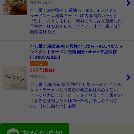
在庫数 62点
だし麺 比内地鶏だし醤油らーめん インスタント
ラーメン三大地鶏の一つ、比内地鶏のガラから
「だし」をとりました。素材のうまみを凝縮した
至極の一杯をお楽しみください。【だし麺とは】
国産素材でだ…
だし麺 北海道産 帆立貝柱だし塩らーめん 1食入 イ
ンスタントラーメン袋麺 国分 tabete 常温保存
[
T81KK92823
]
206
円
(税込)
在庫なし
だし麺 北海道産 帆立貝柱だし塩らーめん インス
タントラーメン北海道産の帆立貝柱のみを使い、
じっくり煮出して「だし」をとりました。素材の
うまみを凝縮した至極の一杯をお楽しみくださ
い。【だし麺とは】国産…