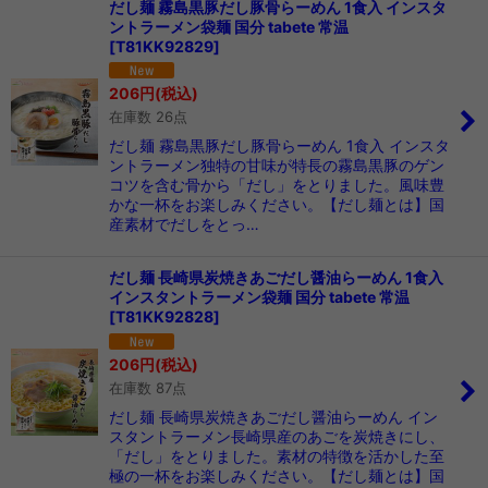
だし麺 霧島黒豚だし豚骨らーめん 1食入 インスタ
ントラーメン袋麺 国分 tabete 常温
[
T81KK92829
]
206
円
(税込)
在庫数 26点
だし麺 霧島黒豚だし豚骨らーめん 1食入 インスタ
ントラーメン独特の甘味が特長の霧島黒豚のゲン
コツを含む骨から「だし」をとりました。風味豊
かな一杯をお楽しみください。【だし麺とは】国
産素材でだしをとっ…
だし麺 長崎県炭焼きあごだし醤油らーめん 1食入
インスタントラーメン袋麺 国分 tabete 常温
[
T81KK92828
]
206
円
(税込)
在庫数 87点
だし麺 長崎県炭焼きあごだし醤油らーめん イン
スタントラーメン長崎県産のあごを炭焼きにし、
「だし」をとりました。素材の特徴を活かした至
極の一杯をお楽しみください。【だし麺とは】国