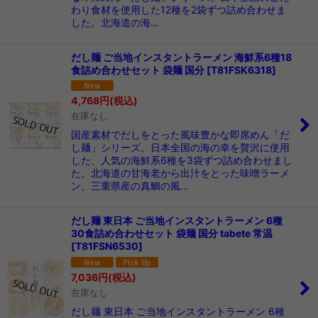
わり食材を使用した12種を2袋ずつ詰め合わせま
した。北海道の海…
だし麺 ご当地インスタントラーメン 海鮮系6種18
食詰め合わせセット 袋麺 国分
[
T81FSK6318
]
4,768
円
(税込)
在庫なし
国産素材でだしをとった風味豊かな即席めん「だ
し麺」シリーズ。日本全国の海の幸を贅沢に使用
した、人気の海鮮系6種を3袋ずつ詰め合わせまし
た。北海道の甘海老から出汁をとった味噌ラーメ
ン、三重県産の真鯛の風…
だし麺 東日本 ご当地インスタントラーメン 6種
30食詰め合わせセット 袋麺 国分 tabete 常温
[
T81FSN6530
]
7,036
円
(税込)
在庫なし
だし麺 東日本 ご当地インスタントラーメン 6種