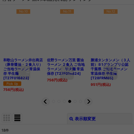
No.10
No.11
No.12
和歌山ラーメン井出商店
佐野ラーメン万里 醤油
勝浦タンタンメン（３人
（豚骨醤油・２食入り）
ラーメン ２食入 ご当地
前）Ｂ1グランプリ公認
ご当地ラーメン 常温保
ラーメン 半生麺 常温
千葉県 ご当地ラーメン
存 半生麺
保存
[
T27F016824
]
常温保存 半生麺
[
T27F016823
]
[
T28FRM65
]
756
円
(税込)
951
円
(税込)
756
円
(税込)
表示順変更
閉じる
18
件