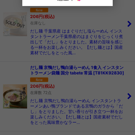
[
T81KK92831
]
206
円
(税込)
在庫なし
だし麺 千葉県産 はまぐりだし塩らーめん インス
タントラーメン千葉県産のはまぐりをじっくり煮
出して「だし」をとりました。素材の旨味を感じ
る一杯をお楽しみください。【だし麺とは】国産
素材でだしをとった風…
だし麺 京鴨だし鴨白湯らーめん 1食入 インスタン
トラーメン袋麺 国分 tabete 常温
[
T81KK92830
]
206
円
(税込)
在庫数 72点
だし麺 京鴨だし鴨白湯らーめん インスタントラ
ーメンあい鴨ブランドである京鴨のガラから「だ
し」をとりました。甘い香りが引き立つ一杯をお
楽しみください。【だし麺とは】国産素材でだし
をとった風味豊かなラー…