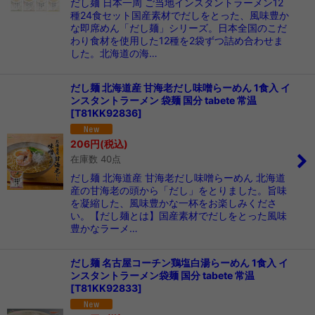
だし麺 日本一周 ご当地インスタントラーメン12
種24食セット国産素材でだしをとった、風味豊か
な即席めん「だし麺」シリーズ。日本全国のこだ
わり食材を使用した12種を2袋ずつ詰め合わせま
した。北海道の海…
だし麺 北海道産 甘海老だし味噌らーめん 1食入 イ
ンスタントラーメン 袋麺 国分 tabete 常温
[
T81KK92836
]
206
円
(税込)
在庫数 40点
だし麺 北海道産 甘海老だし味噌らーめん 北海道
産の甘海老の頭から「だし」をとりました。旨味
を凝縮した、風味豊かな一杯をお楽しみくださ
い。【だし麺とは】国産素材でだしをとった風味
豊かなラーメ…
だし麺 名古屋コーチン鶏塩白湯らーめん 1食入 イ
ンスタントラーメン袋麺 国分 tabete 常温
[
T81KK92833
]