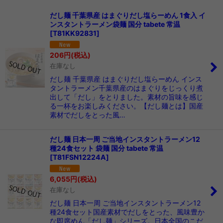
表示数
:
だし麺 千葉県産 はまぐりだし塩らーめん 1食入 イ
ンスタントラーメン袋麺 国分 tabete 常温
在庫あり
[
T81KK92831
]
並び順
:
206
円
(税込)
在庫なし
絞り込む
だし麺 千葉県産 はまぐりだし塩らーめん インス
タントラーメン千葉県産のはまぐりをじっくり煮
出して「だし」をとりました。素材の旨味を感じ
る一杯をお楽しみください。【だし麺とは】国産
素材でだしをとった風…
だし麺 日本一周 ご当地インスタントラーメン12
種24食セット 袋麺 国分 tabete 常温
[
T81FSN12224A
]
6,055
円
(税込)
在庫なし
だし麺 日本一周 ご当地インスタントラーメン12
種24食セット国産素材でだしをとった、風味豊か
な即席めん「だし麺」シリーズ。日本全国のこだ