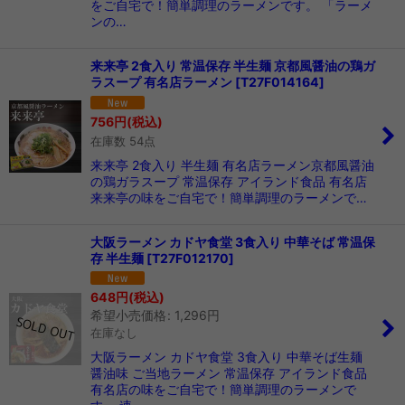
をご自宅で！簡単調理のラーメンです。 「ラーメ
ンの…
来来亭 2食入り 常温保存 半生麺 京都風醤油の鶏ガ
ラスープ 有名店ラーメン
[
T27F014164
]
756
円
(税込)
在庫数 54点
来来亭 2食入り 半生麺 有名店ラーメン京都風醤油
の鶏ガラスープ 常温保存 アイランド食品 有名店
来来亭の味をご自宅で！簡単調理のラーメンで…
大阪ラーメン カドヤ食堂 3食入り 中華そば 常温保
存 半生麺
[
T27F012170
]
648
円
(税込)
希望小売価格
:
1,296
円
在庫なし
大阪ラーメン カドヤ食堂 3食入り 中華そば生麺
醤油味 ご当地ラーメン 常温保存 アイランド食品
有名店の味をご自宅で！簡単調理のラーメンで