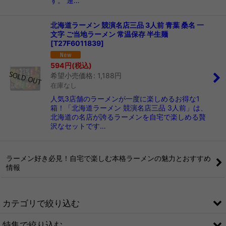
す。 連…
北海道ラーメン 競演名店三品 3人前 青葉 桑名 一
文字 ご当地ラーメン 常温保存 半生麺
[
T27F6011839
]
594
円
(税込)
希望小売価格
:
1,188
円
在庫なし
人気3店舗のラーメンが一度に楽しめるお得な1
箱！「北海道ラーメン 競演名店三品 3人前」は、
北海道の名店が誇るラーメンを自宅で楽しめる贅
沢なセットです…
ラーメン好き必見！自宅で楽しむ本格ラーメンの魅力とおすすめ
情報
カテゴリで絞り込む
特集で絞り込む