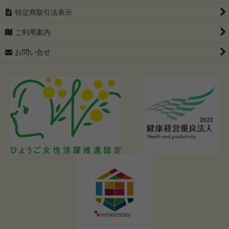
特定商取引法表示
ラーメンの具トッピング
グルテンフリー
ご利用案内
レトルトカレー
全国有名店 ご当地ラーメン食べ比べセット（ゆうパケット配
送・送料込み）
お問い合せ
厳選日本食材
【父の日限定】50代・60代・70代に贈るラーメンギフト特集｜
プレゼントに人気の食品
札幌味噌ラーメンの歴史と特徴を徹底解説
【家系ラーメン完全ガイド】本家はどこ？歴史から特徴、ラーメ
ン界への衝撃まで徹底解説！
【40代・50代・60代男性へ】奈良発祥の魂！天理ラーメンの歴
史と進化、健康的な楽しみ方まで徹底解説！
豚骨ラーメン究極読本：発祥秘話から進化の系譜、40代・50
代・60代男性を虜にする魅力の変遷と味わい方
ベジタリアン ラーメン