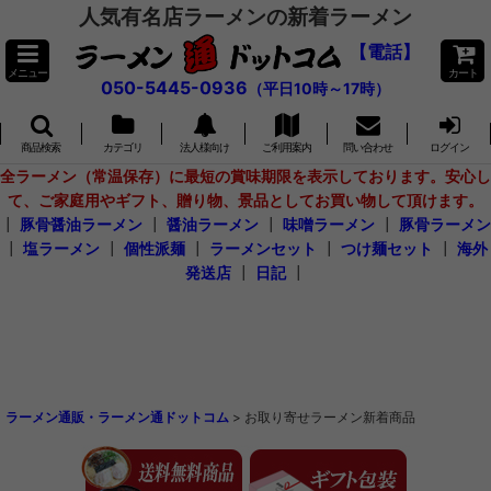
人気有名店ラーメンの新着ラーメン
【電話】
メニュー
カート
050-5445-0936
（平日10時～17時）
商品検索
カテゴリ
法人様向け
ご利用案内
問い合わせ
ログイン
全ラーメン（常温保存）に最短の賞味期限を表示しております。安心し
て、ご家庭用やギフト、贈り物、景品としてお買い物して頂けます。
┃
豚骨醤油ラーメン
┃
醤油ラーメン
┃
味噌ラーメン
┃
豚骨ラーメン
┃
塩ラーメン
┃
個性派麺
┃
ラーメンセット
┃
つけ麺セット
┃
海外
発送店
┃
日記
┃
ラーメン通販・ラーメン通ドットコム
>
お取り寄せラーメン新着商品