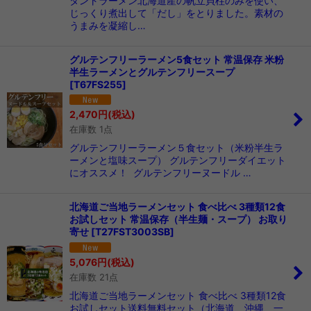
タントラーメン北海道産の帆立貝柱のみを使い、
じっくり煮出して「だし」をとりました。素材の
うまみを凝縮し…
グルテンフリーラーメン5食セット 常温保存 米粉
半生ラーメンとグルテンフリースープ
[
T67FS255
]
2,470
円
(税込)
在庫数 1点
グルテンフリーラーメン５食セット（米粉半生ラ
ーメンと塩味スープ） グルテンフリーダイエット
にオススメ！ グルテンフリーヌードル …
北海道ご当地ラーメンセット 食べ比べ 3種類12食
お試しセット 常温保存（半生麺・スープ） お取り
寄せ
[
T27FST3003SB
]
5,076
円
(税込)
在庫数 21点
北海道ご当地ラーメンセット 食べ比べ 3種類12食
お試しセット送料無料セット（北海道、沖縄、一