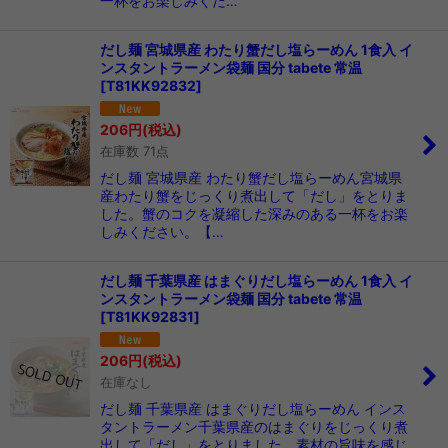
一杯をお楽しみくだ…
だし麺 宮城県産 わたり蟹だし塩らーめん 1食入 イ
ンスタントラーメン袋麺 国分 tabete 常温
[
T81KK92832
]
206
円
(税込)
在庫数 71点
だし麺 宮城県産 わたり蟹だし塩らーめん宮城県
産わたり蟹をじっくり煮出して「だし」をとりま
した。蟹のコクを凝縮した深みのある一杯をお楽
しみください。【…
だし麺 千葉県産 はまぐりだし塩らーめん 1食入 イ
ンスタントラーメン袋麺 国分 tabete 常温
[
T81KK92831
]
206
円
(税込)
在庫なし
だし麺 千葉県産 はまぐりだし塩らーめん インス
タントラーメン千葉県産のはまぐりをじっくり煮
出して「だし」をとりました。素材の旨味を感じ