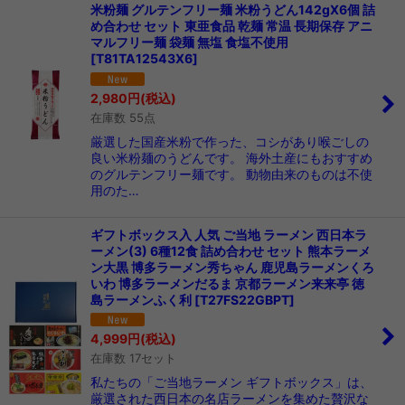
米粉麺 グルテンフリー麺 米粉うどん142gX6個 詰
め合わせ セット 東亜食品 乾麺 常温 長期保存 アニ
マルフリー麺 袋麺 無塩 食塩不使用
[
T81TA12543X6
]
2,980
円
(税込)
在庫数 55点
厳選した国産米粉で作った、コシがあり喉ごしの
良い米粉麺のうどんです。 海外土産にもおすすめ
のグルテンフリー麺です。 動物由来のものは不使
用のた…
ギフトボックス入 人気 ご当地 ラーメン 西日本ラ
ーメン(3) 6種12食 詰め合わせ セット 熊本ラーメ
ン大黒 博多ラーメン秀ちゃん 鹿児島ラーメンくろ
いわ 博多ラーメンだるま 京都ラーメン来来亭 徳
島ラーメンふく利
[
T27FS22GBPT
]
4,999
円
(税込)
在庫数 17セット
私たちの「ご当地ラーメン ギフトボックス」は、
厳選された西日本の名店ラーメンを集めた贅沢な