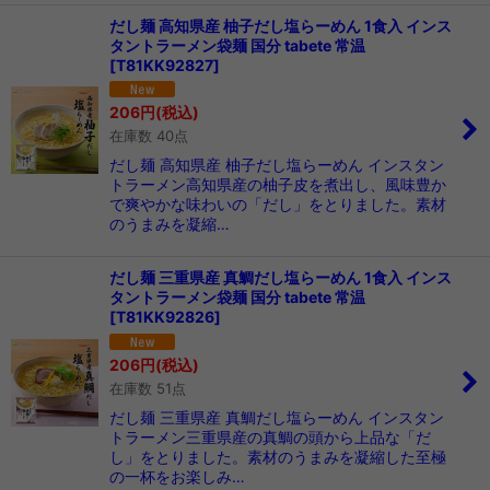
だし麺 高知県産 柚子だし塩らーめん 1食入 インス
タントラーメン袋麺 国分 tabete 常温
[
T81KK92827
]
206
円
(税込)
在庫数 40点
だし麺 高知県産 柚子だし塩らーめん インスタン
トラーメン高知県産の柚子皮を煮出し、風味豊か
で爽やかな味わいの「だし」をとりました。素材
のうまみを凝縮…
だし麺 三重県産 真鯛だし塩らーめん 1食入 インス
タントラーメン袋麺 国分 tabete 常温
[
T81KK92826
]
206
円
(税込)
在庫数 51点
だし麺 三重県産 真鯛だし塩らーめん インスタン
トラーメン三重県産の真鯛の頭から上品な「だ
し」をとりました。素材のうまみを凝縮した至極
の一杯をお楽しみ…