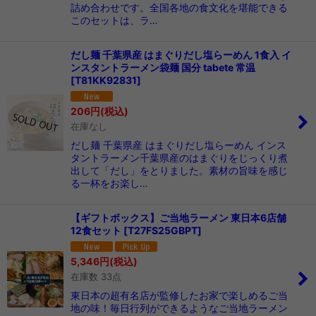
詰め合わせです。全国各地の食文化を堪能できる
このセットは、ラ…
だし麺 千葉県産 はまぐりだし塩らーめん 1食入 イ
ンスタントラーメン袋麺 国分 tabete 常温
[
T81KK92831
]
206
円
(税込)
在庫なし
だし麺 千葉県産 はまぐりだし塩らーめん インス
タントラーメン千葉県産のはまぐりをじっくり煮
出して「だし」をとりました。素材の旨味を感じ
る一杯をお楽し…
【ギフトボックス】ご当地ラーメン 東日本6店舗
12食セット
[
T27FS25GBPT
]
5,346
円
(税込)
在庫数 33点
東日本の超有名店が監修したお家で楽しめるご当
地の味！毎日行列ができるようなご当地ラーメン