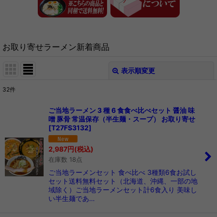
お取り寄せラーメン新着商品
表示順変更
閉じる
32
件
表示数
:
ご当地ラーメン 3 種 6 食食べ比べセット 醤油 味
噌 豚骨 常温保存（半生麺・スープ） お取り寄せ
在庫あり
[
T27FS3132
]
並び順
:
2,987
円
(税込)
在庫数 18点
絞り込む
ご当地ラーメンセット 食べ比べ 3種類6食お試し
セット送料無料セット（北海道、沖縄、一部の地
域除く）ご当地ラーメンセット計6食入り 美味し
い半生麺であ…