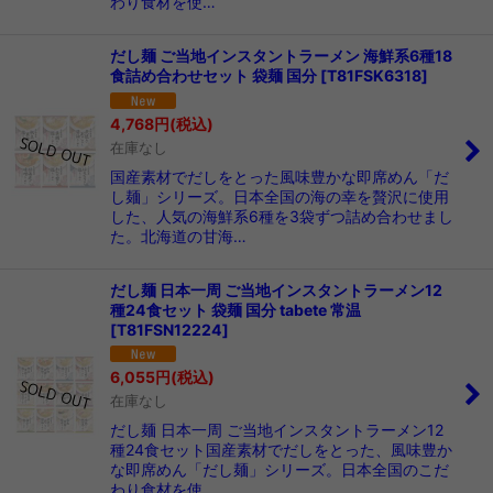
わり食材を使…
だし麺 ご当地インスタントラーメン 海鮮系6種18
食詰め合わせセット 袋麺 国分
[
T81FSK6318
]
4,768
円
(税込)
在庫なし
国産素材でだしをとった風味豊かな即席めん「だ
し麺」シリーズ。日本全国の海の幸を贅沢に使用
した、人気の海鮮系6種を3袋ずつ詰め合わせまし
た。北海道の甘海…
だし麺 日本一周 ご当地インスタントラーメン12
種24食セット 袋麺 国分 tabete 常温
[
T81FSN12224
]
6,055
円
(税込)
在庫なし
だし麺 日本一周 ご当地インスタントラーメン12
種24食セット国産素材でだしをとった、風味豊か
な即席めん「だし麺」シリーズ。日本全国のこだ
わり食材を使…