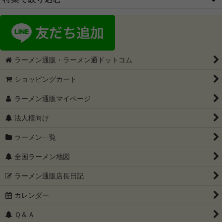
ご当地ラーメンお取り寄せセット
ご当地カップラーメン
ご当地ラーメン1箱2食入
つけ麺セット
ご当地ラーメン1箱3食入
ラーメン通販・ラーメン通ドットコム
・札幌味噌ラーメン
ご当地ラーメン1箱4食入
ショッピングカート
・醤油ラーメン
〜2999円セット
ラーメン通販マイページ
豚骨ラーメン | ご当地ラーメン
3000円〜3999円セット
法人様向け
・豚骨醤油ラーメン
4000円〜4999円セット
ラーメン一覧
・塩ラーメン
5000円以上セット
全国ラーメン地図
・個性派ラーメン・つけ麺
こってり系が好きな方に
ラーメン通販店長日記
カレンダー
ご当地インスタントラーメン だし麺
あっさり系が好きな方に
Ｑ＆Ａ
インスタントラーメン
只今、ラーメン訳ありセール開催中