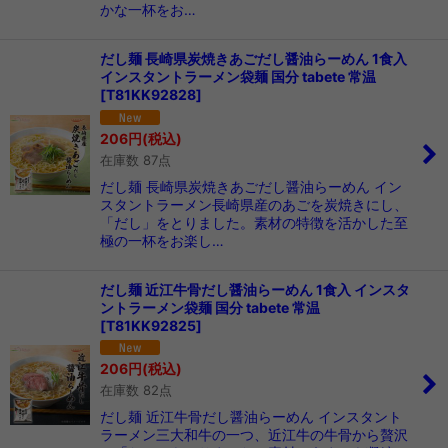
かな一杯をお…
だし麺 長崎県炭焼きあごだし醤油らーめん 1食入
インスタントラーメン袋麺 国分 tabete 常温
[
T81KK92828
]
206
円
(税込)
在庫数 87点
だし麺 長崎県炭焼きあごだし醤油らーめん イン
スタントラーメン長崎県産のあごを炭焼きにし、
「だし」をとりました。素材の特徴を活かした至
極の一杯をお楽し…
だし麺 近江牛骨だし醤油らーめん 1食入 インスタ
ントラーメン袋麺 国分 tabete 常温
[
T81KK92825
]
206
円
(税込)
在庫数 82点
だし麺 近江牛骨だし醤油らーめん インスタント
ラーメン三大和牛の一つ、近江牛の牛骨から贅沢