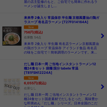
屋の店主監修のもと、ご自宅でも簡単に作れるラ
ーメンが誕生しまし…
来来亭 2食入り 常温保存 半生麺 京都風醤油の鶏ガ
ラスープ 有名店ラーメン
[
T27F014164A
]
756
円
(税込)
在庫数 54点
来来亭 2食入り 半生麺 有名店ラーメン京都風醤油
の鶏ガラスープ 常温保存 アイランド食品 有名店
の味をご自宅で！簡単調理のラーメンです。来…
だし麺 日本一周 ご当地インスタントラーメン12
種24食セット 袋麺 国分 tabete 常温
[
T81FSN12224A
]
6,055
円
(税込)
在庫なし
だし麺 日本一周 ご当地インスタントラーメン12
種24食セット国産素材でだしをとった、風味豊か
な即席めん「だし麺」シリーズ。日本全国のこだ