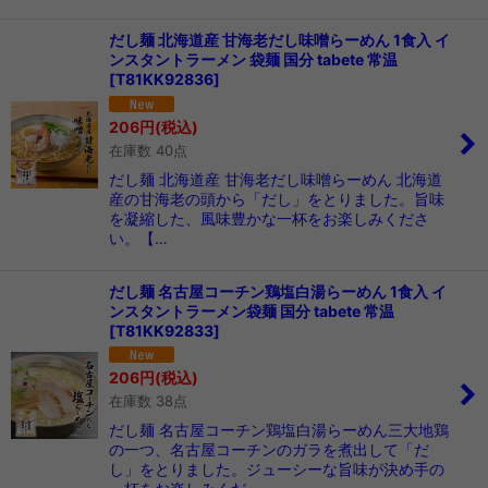
だし麺 北海道産 甘海老だし味噌らーめん 1食入 イ
ンスタントラーメン 袋麺 国分 tabete 常温
[
T81KK92836
]
206
円
(税込)
在庫数 40点
だし麺 北海道産 甘海老だし味噌らーめん 北海道
産の甘海老の頭から「だし」をとりました。旨味
を凝縮した、風味豊かな一杯をお楽しみくださ
い。【…
だし麺 名古屋コーチン鶏塩白湯らーめん 1食入 イ
ンスタントラーメン袋麺 国分 tabete 常温
[
T81KK92833
]
206
円
(税込)
在庫数 38点
だし麺 名古屋コーチン鶏塩白湯らーめん三大地鶏
の一つ、名古屋コーチンのガラを煮出して「だ
し」をとりました。ジューシーな旨味が決め手の