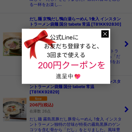
る一杯をお楽し…
だし麺 京鴨だし鴨白湯らーめん 1食入 インスタン
トラーメン袋麺 国分 tabete 常温
[
T81KK92830
]
206
円
(税込)
在庫数 72点
だし麺 京鴨だし鴨白湯らーめん インスタントラ
ーメンあい鴨ブランドである京鴨のガラから「だ
し」をとりました。甘い香りが引き立つ一杯をお
楽しみください。…
だし麺 霧島黒豚だし豚骨らーめん 1食入 インスタ
ントラーメン袋麺 国分 tabete 常温
[
T81KK92829
]
206
円
(税込)
在庫数 26点
だし麺 霧島黒豚だし豚骨らーめん 1食入 インスタ
ントラーメン独特の甘味が特長の霧島黒豚のゲン
コツを含む骨から「だし」をとりました。風味豊