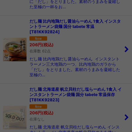
に「だし」をとりました。素材のうまみを凝縮し
た至極の一杯をお…
だし麺 比内地鶏だし醤油らーめん 1食入 インスタ
ントラーメン袋麺 国分 tabete 常温
[
T81KK92824
]
206
円
(税込)
在庫数 62点
だし麺 比内地鶏だし醤油らーめん インスタント
ラーメン三大地鶏の一つ、比内地鶏のガラから
「だし」をとりました。素材のうまみを凝縮した
至極の…
だし麺 北海道産 帆立貝柱だし塩らーめん 1食入 イ
ンスタントラーメン袋麺 国分 tabete 常温保存
[
T81KK92823
]
206
円
(税込)
在庫なし
だし麺 北海道産 帆立貝柱だし塩らーめん インス