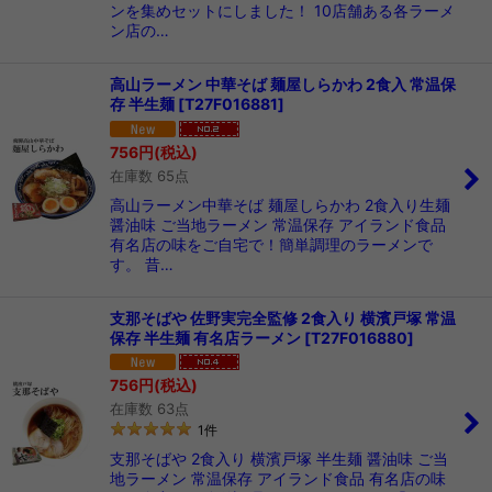
ンを集めセットにしました！ 10店舗ある各ラーメ
ン店の…
高山ラーメン 中華そば 麺屋しらかわ 2食入 常温保
存 半生麺
[
T27F016881
]
756
円
(税込)
在庫数 65点
高山ラーメン中華そば 麺屋しらかわ 2食入り生麺
醤油味 ご当地ラーメン 常温保存 アイランド食品
有名店の味をご自宅で！簡単調理のラーメンで
す。 昔…
支那そばや 佐野実完全監修 2食入り 横濱戸塚 常温
保存 半生麺 有名店ラーメン
[
T27F016880
]
756
円
(税込)
在庫数 63点
1
件
支那そばや 2食入り 横濱戸塚 半生麺 醤油味 ご当
地ラーメン 常温保存 アイランド食品 有名店の味