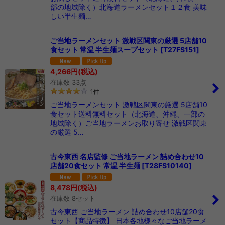
部の地域除く）北海道ラーメンセット１２食 美味
しい半生麺…
ご当地ラーメンセット 激戦区関東の厳選 5店舗10
食セット 常温 半生麺スープセット
[
T27FS151
]
4,266
円
(税込)
在庫数 33点
1
件
ご当地ラーメンセット 激戦区関東の厳選 5店舗10
食セット送料無料セット（北海道、沖縄、一部の
地域除く）ご当地ラーメンお取り寄せ 激戦区関東
の厳選 5…
古今東西 名店監修 ご当地ラーメン 詰め合わせ10
店舗20食セット 常温 半生麺
[
T28FS10140
]
8,478
円
(税込)
在庫数 8セット
古今東西 ご当地ラーメン 詰め合わせ10店舗20食
セット【商品特徴】 日本各地様々なご当地ラーメ