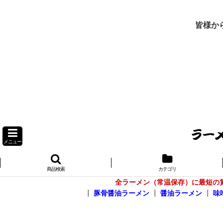
皆様か
メニュー
商品検索
カテゴリ
全ラーメン（常温保存）に最短の
┃
豚骨醤油ラーメン
┃
醤油ラーメン
┃
味