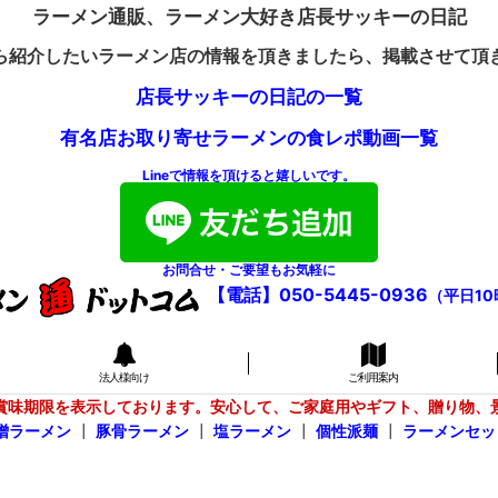
ラーメン通販、ラーメン大好き店長サッキーの日記
ら紹介したいラーメン店の情報を頂きましたら、掲載させて頂
店長サッキーの日記の一覧
有名店お取り寄せラーメンの食レポ動画一覧
Lineで情報を頂けると嬉しいです。
お問合せ・ご要望もお気軽に
【電話】050-5445-0936
（平日10
法人様向け
ご利用案内
賞味期限を表示しております。安心して、ご家庭用やギフト、贈り物、
噌ラーメン
┃
豚骨ラーメン
┃
塩ラーメン
┃
個性派麺
┃
ラーメンセッ