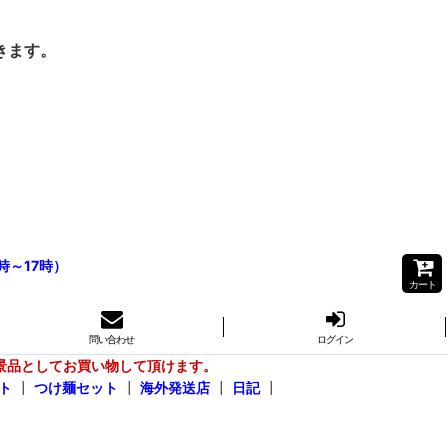
きます。
時～17時）
カート
問い合わせ
ログイン
景品としてお買い物して頂けます。
ト
┃
つけ麺セット
┃
海外発送店
┃
日記
┃