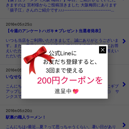
きますのは 宮村様からご投稿頂きました 大阪梅田にあります
「揚子江」さんのご紹介です♪♪♪---------------------------…
2016
05
25
年
月
日
【今週のアンケートハガキ★プレゼント当選者発表】
いつも当店をご利用いただきまして、誠にありがとうございま
す。また、商品と一緒にお送りしておりますアンケートにお答
えいただき、ありがとうございました。アンケートにお答えい
ただいた方の中から、毎週抽選で1…
2016
05
23
年
月
日
いなせな ごまだれ冷やし中華
こんにちはー！ 暑い...暑すぎる...夏本番前にして、すでにギブ
アップしてしまいそうなので 冷やし中華始めました（笑） サ
ンクスでABCラジオと…
2016
05
20
年
月
日
駅裏の職人ラーメン！
こんにちは♪最近…夏？って思っちゃうくらい、暑い日があり