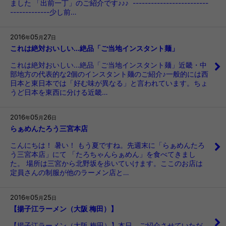
ました 「出前一丁」のご紹介です♪♪♪ -------------------------
-------------少し前…
2016
05
27
年
月
日
これは絶対おいしい...絶品「ご当地インスタント麺」
これは絶対おいしい...絶品「ご当地インスタント麺」近畿・中
部地方の代表的な2個のインスタント麺のご紹介♪一般的には西
日本と東日本では「好む味が異なる」と言われています。ちょ
うど日本を東西に分ける近畿…
2016
05
26
年
月
日
らぁめんたろう三宮本店
こんにちは！ 暑い！ もう夏ですね。先週末に「らぁめんたろ
う三宮本店」にて 「たろちゃんらぁめん」を食べてきまし
た。 場所は三宮から北野坂を歩いていけます。ここのお店は
定員さんの制服が他のラーメン店と…
2016
05
25
年
月
日
【揚子江ラーメン（大阪 梅田）】
【揚子江ラーメン（大阪 梅田）】本日、ご紹介させていただ