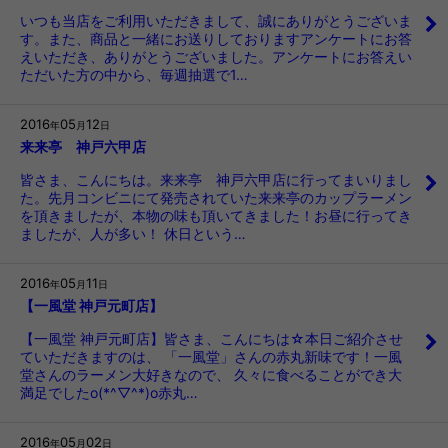
いつも当店をご利用いただきまして、誠にありがとうございま
す。また、商品と一緒にお送りしておりますアンケートにお答
えいただき、ありがとうございました。アンケートにお答えい
ただいた方の中から、毎週抽選で1…
2016
05
12
年
月
日
来来亭 神戸六甲店
皆さま、こんにちは。来来亭 神戸六甲店に行ってまいりまし
た。先月コンビニにて発売されていた来来亭のカップラーメン
を頂きましたが、本物の味も頂いてきました！お昼に行ってき
ましたが、人が多い！ 休日という…
2016
05
11
年
月
日
【一風堂 神戸元町店】
【一風堂 神戸元町店】皆さま、こんにちは☆本日ご紹介させ
ていただきますのは、 「一風堂」さんの赤丸新味です！一風
堂さんのラーメン大好きなので、 久々に食べることができ大
満足でしたo(*^▽^*)o赤丸…
2016
05
02
年
月
日