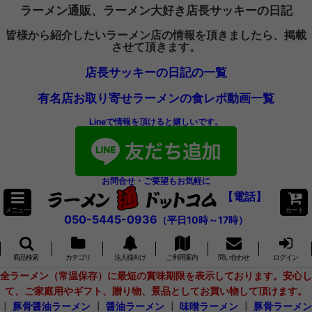
ラーメン通販、ラーメン大好き店長サッキーの日記
皆様から紹介したいラーメン店の情報を頂きましたら、掲載
させて頂きます。
店長サッキーの日記の一覧
有名店お取り寄せラーメンの食レポ動画一覧
Lineで情報を頂けると嬉しいです。
お問合せ・ご要望もお気軽に
【電話】
メニュー
カート
050-5445-0936
（平日10時～17時）
商品検索
カテゴリ
法人様向け
ご利用案内
問い合わせ
ログイン
全ラーメン（常温保存）に最短の賞味期限を表示しております。安心し
て、ご家庭用やギフト、贈り物、景品としてお買い物して頂けます。
┃
豚骨醤油ラーメン
┃
醤油ラーメン
┃
味噌ラーメン
┃
豚骨ラーメン