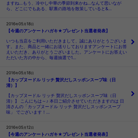
ますね…もう、冷やし中華の季節到来かね…なんて思いなが
ら、どこにでもある、駅裏の路地を散策していると&…
2016
05
18
年
月
日
【今週のアンケートハガキ★プレゼント当選者発表】
いつも当店をご利用いただきまして、誠にありがとうございま
す。また、商品と一緒にお送りしておりますアンケートにお答
えいただき、ありがとうございました。アンケートにお答えい
ただいた方の中から、毎週抽選で1…
2016
05
18
年
月
日
【カップヌードル リッチ 贅沢だしスッポンスープ味（日
清）】
【カップヌードル リッチ 贅沢だしスッポンスープ味（日
清）】 こんにちは～♪ 本日ご紹介させていただきますのは 日
清さんの「カップヌードル リッチ 贅沢だしスッポンスープ
味」 でございます！…
2016
05
12
年
月
日
【今週のアンケートハガキ★プレゼント当選者発表】