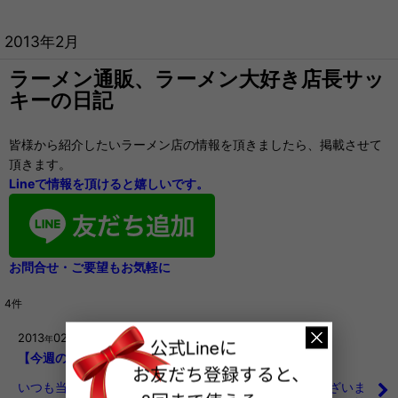
2013年2月
ラーメン通販、ラーメン大好き店長サッ
キーの日記
皆様から紹介したいラーメン店の情報を頂きましたら、掲載させて
頂きます。
Lineで情報を頂けると嬉しいです。
お問合せ・ご要望もお気軽に
4
件
2013
02
27
年
月
日
【今週のアンケートハガキ★プレゼント当選者発表】
いつも当店をご利用いただきまして、誠にありがとうございま