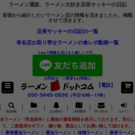
ラーメン通販、ラーメン大好き店長サッキーの日記
皆様から紹介したいラーメン店の情報を頂きましたら、掲載
させて頂きます。
店長サッキーの日記の一覧
有名店お取り寄せラーメンの食レポ動画一覧
Lineで情報を頂けると嬉しいです。
お問合せ・ご要望もお気軽に
【電話】
メニュー
カート
050-5445-0936
（平日10時～17時）
商品検索
カテゴリ
法人様向け
ご利用案内
問い合わせ
ログイン
全ラーメン（常温保存）に最短の賞味期限を表示しております。安心し
て、ご家庭用やギフト、贈り物、景品としてお買い物して頂けます。
┃
豚骨醤油ラーメン
┃
醤油ラーメン
┃
味噌ラーメン
┃
豚骨ラーメン