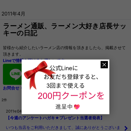
2011年4月
ラーメン通販、ラーメン大好き店長サッ
キーの日記
皆様から紹介したいラーメン店の情報を頂きましたら、掲載させて
頂きます。
Lineで情報を頂けると嬉しいです。
お問合せ・ご要望もお気軽に
2
件
2011
04
27
年
月
日
【今週のアンケートハガキ★プレゼント当選者発表】
いつも当店をご利用いただきまして、誠にありがとうございま