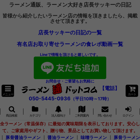
ラーメン通販、ラーメン大好き店長サッキーの日記
皆様から紹介したいラーメン店の情報を頂きましたら、掲載
させて頂きます。
店長サッキーの日記の一覧
有名店お取り寄せラーメンの食レポ動画一覧
Lineで情報を頂けると嬉しいです。
お問合せ・ご要望もお気軽に
【電話】
メニュー
カート
050-5445-0936
（平日10時～17時）
商品検索
カテゴリ
法人様向け
ご利用案内
問い合わせ
ログイン
全ラーメン（常温保存）に最短の賞味期限を表示しております。安心し
て、ご家庭用やギフト、贈り物、景品としてお買い物して頂けます。
┃
豚骨醤油ラーメン
┃
醤油ラーメン
┃
味噌ラーメン
┃
豚骨ラーメン