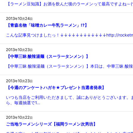
【ラーメン豆知識】お酒を飲んだ後のラーメンって最高ですよね～(*´
2013
10
24
年
月
日
【青森名物「味噌カレー牛乳ラーメン」!?】
こんな記事見つけましたっ！↓↓↓↓↓↓↓↓↓↓↓↓http://rocketn
2013
10
23
年
月
日
【中華三昧 酸辣湯麺（スーラータンメン）】
【中華三昧 酸辣湯麺（スーラータンメン）】本日は、中華三昧 酸辣
2013
10
23
年
月
日
【今週のアンケートハガキ★プレゼント当選者発表】
いつも当店をご利用いただきまして、誠にありがとうございます。
ら、毎週抽選で1…
2013
10
22
年
月
日
ご当地ラーメンシリーズ【福岡ラーメン次男坊】