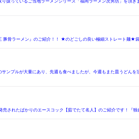
取り扱っているご当地ラーメンシリーズ「福岡ラーメン次男坊」を頂き
清ラ王 豚骨ラーメン』のご紹介！！ ★のどごしの良い極細ストレート麺
のサンプルが大量にあり、先週も食べましたが、今週もまた皿うどんを
に発売されたばかりのエースコック【茹でたて名人】のご紹介です！『独