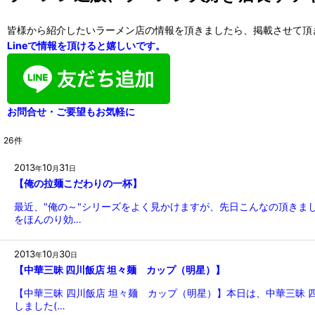
皆様から紹介したいラーメン店の情報を頂きましたら、掲載させて頂
Lineで情報を頂けると嬉しいです。
お問合せ・ご要望もお気軽に
26
件
2013
10
31
年
月
日
【俺の拉麺こだわりの一杯】
最近、"俺の～"シリーズをよく見かけますが、先日こんなの頂きま
をほんのり効…
2013
10
30
年
月
日
【中華三昧 四川飯店 坦々麺 カップ（明星）】
【中華三昧 四川飯店 坦々麺 カップ（明星）】本日は、中華三昧
しました(…