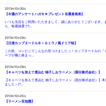
2013
10
30
年
月
日
【今週のアンケートハガキ★プレゼント当選者発表】
いつも当店をご利用いただきまして、誠にありがとうございます。
ら、毎週抽選で1…
2013
10
29
年
月
日
【日清カップヌードルＢＩＧミラノ風ドリア味】
この前、コンビニでこんなの見つけましたっ！カップヌードルの『
ープが麺と絡まっ…
2013
10
28
年
月
日
【キャベツを加えて煮込む 柚子しおラーメン（国分株式会社）】
【キャベツを加えて煮込む 柚子しおラーメン（国分株式会社）】本
ました～(*…
2013
10
25
年
月
日
【ラーメン豆知識】