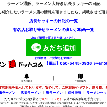
ラーメン通販、ラーメン大好き店長サッキーの日記
ら紹介したいラーメン店の情報を頂きましたら、掲載させて頂
店長サッキーの日記の一覧
有名店お取り寄せラーメンの食レポ動画一覧
Lineで情報を頂けると嬉しいです。
お問合せ・ご要望もお気軽に
【電話】050-5445-0936
（平日10
法人様向け
ご利用案内
賞味期限を表示しております。安心して、ご家庭用やギフト、贈り物、
噌ラーメン
┃
豚骨ラーメン
┃
塩ラーメン
┃
個性派麺
┃
ラーメンセッ