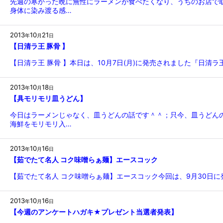
先週の寒かった晩に無性にラーメンが食べたくなり、うちのお店で
身体に染み渡る感…
2013
10
21
年
月
日
【日清ラ王 豚骨 】
【日清ラ王 豚骨 】本日は、10月7日(月)に発売されました『日
2013
10
18
年
月
日
【具モリモリ皿うどん】
今日はラーメンじゃなく、皿うどんの話です＾＾；只今、皿うどん
海鮮をモリモリ入…
2013
10
16
年
月
日
【茹でたて名人 コク味噌らぁ麺】エースコック
【茹でたて名人 コク味噌らぁ麺】エースコック今回は、9月30日
2013
10
16
年
月
日
【今週のアンケートハガキ★プレゼント当選者発表】