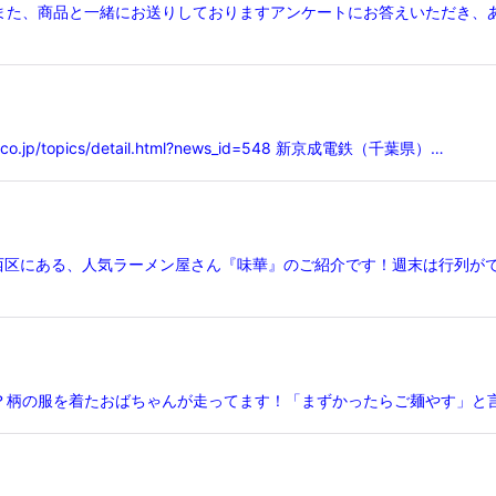
また、商品と一緒にお送りしておりますアンケートにお答えいただき、
p/topics/detail.html?news_id=548 新京成電鉄（千葉県）…
市西区にある、人気ラーメン屋さん『味華』のご紹介です！週末は行列が
？柄の服を着たおばちゃんが走ってます！「まずかったらご麺やす」と言