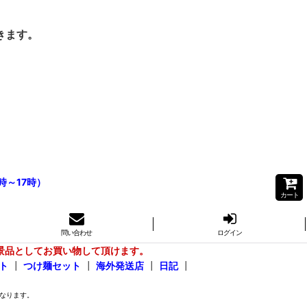
きます。
時～17時）
カート
問い合わせ
ログイン
景品としてお買い物して頂けます。
ト
┃
つけ麺セット
┃
海外発送店
┃
日記
┃