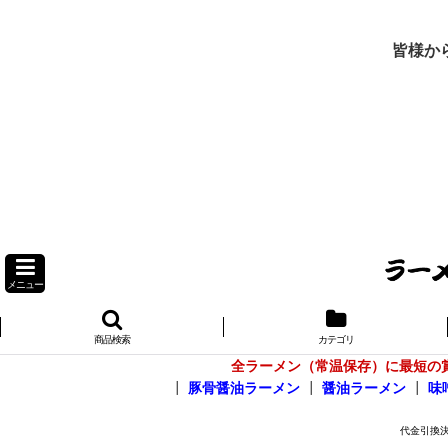
皆様か
メニュー
商品検索
カテゴリ
全ラーメン（常温保存）に最短の
┃
豚骨醤油ラーメン
┃
醤油ラーメン
┃
味