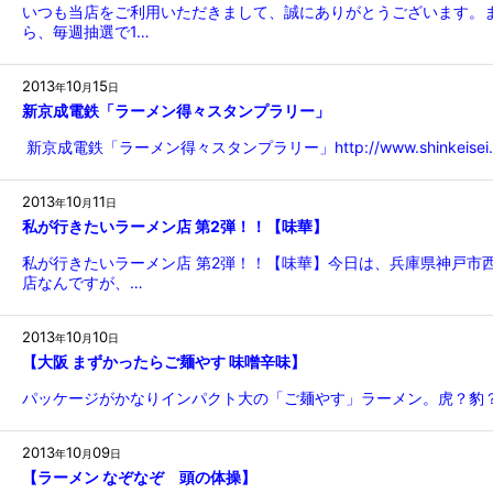
いつも当店をご利用いただきまして、誠にありがとうございます。
ら、毎週抽選で1…
2013
10
15
年
月
日
新京成電鉄「ラーメン得々スタンプラリー」
新京成電鉄「ラーメン得々スタンプラリー」http://www.shinkeisei.co.j
2013
10
11
年
月
日
私が行きたいラーメン店 第2弾！！【味華】
私が行きたいラーメン店 第2弾！！【味華】今日は、兵庫県神戸
店なんですが、…
2013
10
10
年
月
日
【大阪 まずかったらご麺やす 味噌辛味】
パッケージがかなりインパクト大の「ご麺やす」ラーメン。虎？豹
2013
10
09
年
月
日
【ラーメン なぞなぞ 頭の体操】