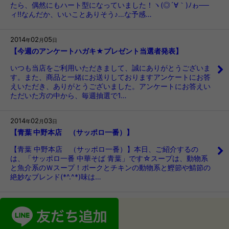
たら、偶然にもハート型になっていました！ヽ(◎´∀｀)ﾉゎ──
ィ!!なんだか、いいことありそう♪…な予感…
2014
02
05
年
月
日
【今週のアンケートハガキ★プレゼント当選者発表】
いつも当店をご利用いただきまして、誠にありがとうございま
す。また、商品と一緒にお送りしておりますアンケートにお答
えいただき、ありがとうございました。アンケートにお答えい
ただいた方の中から、毎週抽選で1…
2014
02
03
年
月
日
【青葉 中野本店 （サッポロ一番）】
【青葉 中野本店 （サッポロ一番）】本日、ご紹介するの
は、「サッポロ一番 中華そば 青葉」です☆スープは、動物系
と魚介系のＷスープ！ポークとチキンの動物系と鰹節や鯖節の
絶妙なブレンド(*^.^*)味は…