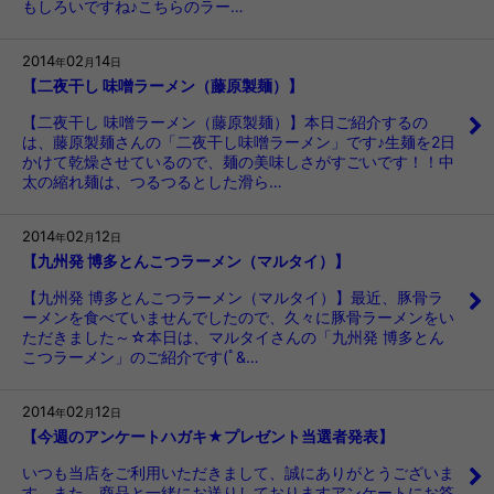
もしろいですね♪こちらのラー…
2014
02
14
年
月
日
【二夜干し 味噌ラーメン（藤原製麺）】
【二夜干し 味噌ラーメン（藤原製麺）】本日ご紹介するの
は、藤原製麺さんの「二夜干し味噌ラーメン」です♪生麺を2日
かけて乾燥させているので、麺の美味しさがすごいです！！中
太の縮れ麺は、つるつるとした滑ら…
2014
02
12
年
月
日
【九州発 博多とんこつラーメン（マルタイ）】
【九州発 博多とんこつラーメン（マルタイ）】最近、豚骨ラ
ーメンを食べていませんでしたので、久々に豚骨ラーメンをい
ただきました～☆本日は、マルタイさんの「九州発 博多とん
こつラーメン」のご紹介です(ﾟ&…
2014
02
12
年
月
日
【今週のアンケートハガキ★プレゼント当選者発表】
いつも当店をご利用いただきまして、誠にありがとうございま
す。また、商品と一緒にお送りしておりますアンケートにお答