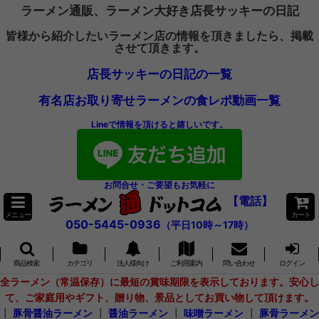
ラーメン通販、ラーメン大好き店長サッキーの日記
皆様から紹介したいラーメン店の情報を頂きましたら、掲載
させて頂きます。
店長サッキーの日記の一覧
有名店お取り寄せラーメンの食レポ動画一覧
Lineで情報を頂けると嬉しいです。
お問合せ・ご要望もお気軽に
【電話】
メニュー
カート
050-5445-0936
（平日10時～17時）
商品検索
カテゴリ
法人様向け
ご利用案内
問い合わせ
ログイン
全ラーメン（常温保存）に最短の賞味期限を表示しております。安心し
て、ご家庭用やギフト、贈り物、景品としてお買い物して頂けます。
┃
豚骨醤油ラーメン
┃
醤油ラーメン
┃
味噌ラーメン
┃
豚骨ラーメン