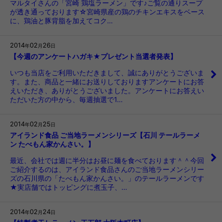
マルタイさんの「宮崎 鶏塩ラーメン」です♪ご覧の通りスープ
が透き通っております☆宮崎県産の鶏のチキンエキスをベース
に、鶏油と豚背脂を加えてコク…
2014
02
26
年
月
日
【今週のアンケートハガキ★プレゼント当選者発表】
いつも当店をご利用いただきまして、誠にありがとうございま
す。また、商品と一緒にお送りしておりますアンケートにお答
えいただき、ありがとうございました。アンケートにお答えい
ただいた方の中から、毎週抽選で1…
2014
02
25
年
月
日
アイランド食品 ご当地ラーメンシリーズ【石川 テールラーメ
ン たべもん家かんさい。】
最近、会社では週に半分はお昼に麺を食べております＾＾今回
ご紹介するのは、アイランド食品さんのご当地ラーメンシリー
ズの石川県の「たべもん家かんさい。」のテールラーメンです
★実店舗ではトッピングに煮玉子、…
2014
02
24
年
月
日