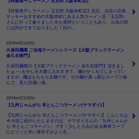
【特製煮干しラーメン 玉五郎 大阪本町店】
【特製煮干しラーメン 玉五郎 大阪本町店】先日、当店の店長
サッキーおすすめの大阪本町にある人気ラーメン店「玉五郎」
さんに行って参りました☆お昼時ということもあり、お店の前
には列ができておりました！目の…
2014
02
20
年
月
日
久保田麺業 ご当地ラーメンシリーズ【大阪ブラックラーメン
金久右衛門】
久保田麺業の【大阪ブラックラーメン 金久右衛門】頂きまし
たぁ～♪もやしを大量に入れすぎて、麺がかくれてしまってい
ますが…麺はもちもち太麺です。その麺が真っ黒なスープと絡
んで、見た目濃い感…
2014
02
20
年
月
日
【九州じゃんがら 辛とんこつラーメン(ヤマダイ)】
【九州じゃんがら 辛とんこつラーメン(ヤマダイ)】こんにちは
☆今回ご紹介いたしますのは、ヤマダイさんの「九州じゃんが
ら 辛とんこつラーメン」です！少しとろみのある豚骨スープ
にピリッと辛い唐辛子がよく合…