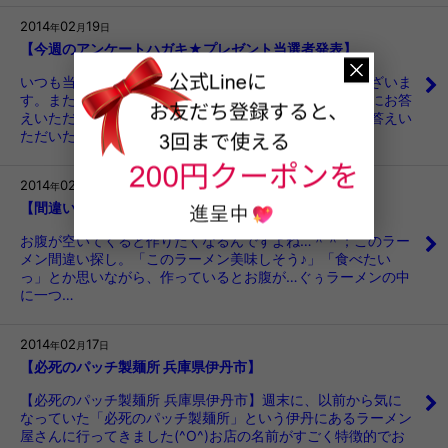
2014
02
19
年
月
日
【今週のアンケートハガキ★プレゼント当選者発表】
いつも当店をご利用いただきまして、誠にありがとうございま
す。また、商品と一緒にお送りしておりますアンケートにお答
えいただき、ありがとうございました。アンケートにお答えい
ただいた方の中から、毎週抽選で1…
2014
02
18
年
月
日
【間違い探し】ラーメンの中に仲間はずれが…
お腹が空いてくると作りたくなるんですよね…＾＾；このラー
メン間違い探し。「このラーメン美味しそう♪」「食べたい
っ」とか思いながら、作っているとお腹が…ぐぅラーメンの中
に一つ…
2014
02
17
年
月
日
【必死のパッチ製麺所 兵庫県伊丹市】
【必死のパッチ製麺所 兵庫県伊丹市】週末に、以前から気に
なっていた「必死のパッチ製麺所」という伊丹にあるラーメン
屋さんに行ってきました(^O^)お店の名前がすごく特徴的でお