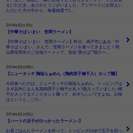
えいただき、ありがとうございました。アンケートにお答えい
ただいた方の中から、毎週抽選で1…
2014
02
10
年
月
日
【中華そば いまい 笠岡ラーメン】
【中華そば いまい 笠岡ラーメン】昨日、神戸市にある「中
華そば いまい」さんで、笠岡ラーメンを食べてきました！岡
山県笠岡市のご当地ラーメンで、別名“鶏そば”“鶏ラー…
2014
02
06
年
月
日
【ニュータッチ 鶏塩らぁめん（鶏肉団子梅干入）カップ麺】
今回食べたのは、ニュータッチの鶏塩らぁめん。トッピングは
ネギ以外にまん丸鶏肉団子と梅干が丸々1個入っていました♪梅
干が入ってるインスタント麺って、めずらしいですよね。お味
はというと…この…
2014
02
05
年
月
日
【ハートの玉子がのっかったラーメン♪】
お昼ごはんにラーメンを作って、トッピングのゆで玉子を切っ