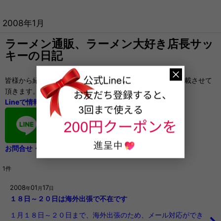
2008年1月
ラーメン通販、ラーメン大好き店長サッ
キーの日記
皆様から紹介したいラーメン店の情報を頂きましたら、掲載させて
頂きます。
Lineで情報を頂けると嬉しいです。
お問合せ・ご要望もお気軽に
1
件
2008
01
17
年
月
日
１８日～２０日は海外出張で不在です
１月１８日～２０日まで、海外出張のため、メール対応ができ