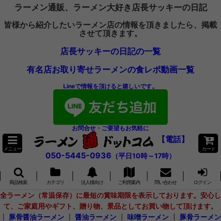
ラーメン通販、ラーメン大好き店長サッキーの日記
皆様から紹介したいラーメン店の情報を頂きましたら、掲載
させて頂きます。
店長サッキーの日記の一覧
有名店お取り寄せラーメンの食レポ動画一覧
Lineで情報を頂けると嬉しいです。
お問合せ・ご要望もお気軽に
【電話】
メニュー
カート
050-5445-0936
（平日10時～17時）
商品検索
カテゴリ
法人様向け
ご利用案内
問い合わせ
ログイン
全ラーメン（常温保存）に最短の賞味期限を表示しております。安心し
て、ご家庭用やギフト、贈り物、景品としてお買い物して頂けます。
┃
豚骨醤油ラーメン
┃
醤油ラーメン
┃
味噌ラーメン
┃
豚骨ラーメン