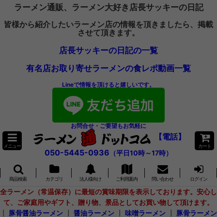
ラーメン通販、ラーメン大好き店長サッキーの日記
皆様から紹介したいラーメン店の情報を頂きましたら、掲載
させて頂きます。
店長サッキーの日記の一覧
有名店お取り寄せラーメンの食レポ動画一覧
Lineで情報を頂けると嬉しいです。
お問合せ・ご要望もお気軽に
【電話】
メニュー
カート
050-5445-0936
（平日10時～17時）
商品検索
カテゴリ
法人様向け
ご利用案内
問い合わせ
ログイン
全ラーメン（常温保存）に最短の賞味期限を表示しております。安心し
て、ご家庭用やギフト、贈り物、景品としてお買い物して頂けます。
┃
豚骨醤油ラーメン
┃
醤油ラーメン
┃
味噌ラーメン
┃
豚骨ラーメン