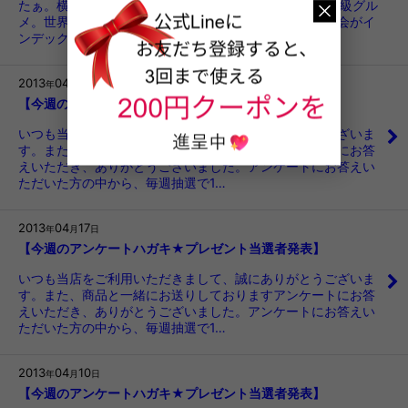
たぁ。横手焼そばといえば、B-1グランプリでも有名なB級グル
メ。世界中のご当地グルメ、スイーツ、お菓子の食博覧会がイ
ンデックス大阪で開催されてい…
2013
04
24
年
月
日
【今週のアンケートハガキ★プレゼント当選者発表】
いつも当店をご利用いただきまして、誠にありがとうございま
す。また、商品と一緒にお送りしておりますアンケートにお答
えいただき、ありがとうございました。アンケートにお答えい
ただいた方の中から、毎週抽選で1…
2013
04
17
年
月
日
【今週のアンケートハガキ★プレゼント当選者発表】
いつも当店をご利用いただきまして、誠にありがとうございま
す。また、商品と一緒にお送りしておりますアンケートにお答
えいただき、ありがとうございました。アンケートにお答えい
ただいた方の中から、毎週抽選で1…
2013
04
10
年
月
日
【今週のアンケートハガキ★プレゼント当選者発表】